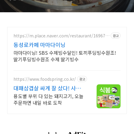
https://m.place.naver.com/restaurant/169670
광고
0298
동성로카페 마마다이닝
마마다이닝! SBS 수제빙수달인! 토끼푸딩빙수원조!
딸기푸딩빙수원조 수제 딸기빙수
https://www.foodspring.co.kr/
광고
대패삼겹살 싸게 잘 샀다! 사업
자 전용 특가
용도별 부위 다 있는 돼지고기, 오늘
주문하면 내일 바로 도착