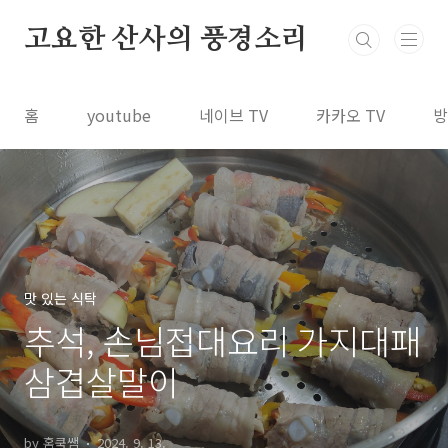
본문 바로가기
고요한 산사의 풍경소리
홈
youtube
네이브 TV
카카오 TV
방
맛 있는 식탁
추석, 손님접대요리 가지대패
삼겹살말이
by 홈쿡쌤
2024. 9. 13.