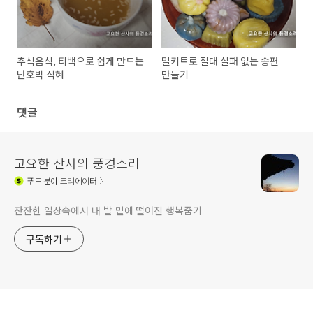
추석음식, 티백으로 쉽게 만드는
밀키트로 절대 실패 없는 송편
단호박 식혜
만들기
댓글
고요한 산사의 풍경소리
푸드
분야 크리에이터
잔잔한 일상속에서 내 발 밑에 떨어진 행복줍기
구독하기