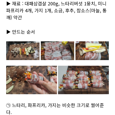
▶ 재료 : 대패삼겹살 200g, 느타리버섯 1뭉치, 미니
파프리카 4개, 가지 1개, 소금, 후추, 참소스(마늘, 통
깨) 약간
▶ 만드는 순서
㉠ 느타리, 파프리카, 가지는 비슷한 크기로 썰어준
다.