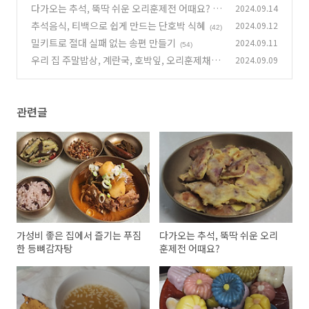
다가오는 추석, 뚝딱 쉬운 오리훈제전 어때요?
2024.09.14
6)
(4
추석음식, 티백으로 쉽게 만드는 단호박 식혜
2024.09.12
1)
(42)
밀키트로 절대 실패 없는 송편 만들기
2024.09.11
(54)
우리 집 주말밥상, 계란국, 호박잎, 오리훈제채소
2024.09.09
볶음
(55)
관련글
가성비 좋은 집에서 즐기는 푸짐
다가오는 추석, 뚝딱 쉬운 오리
한 등뼈감자탕
훈제전 어때요?