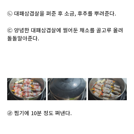
㉡ 대패삼겹살을 펴준 후 소금, 후추를 뿌려준다.
㉢ 양념한 대패삼겹살에 썰어둔 채소를 골고루 올려
돌돌말아준다.
㉣ 찜기에 10분 정도 쪄낸다.