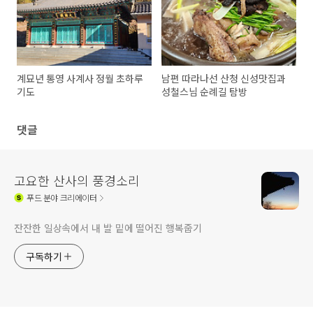
계묘년 통영 사계사 정월 초하루
남편 따라나선 산청 신성맛집과
기도
성철스님 순례길 탐방
댓글
고요한 산사의 풍경소리
푸드
분야 크리에이터
잔잔한 일상속에서 내 발 밑에 떨어진 행복줍기
구독하기