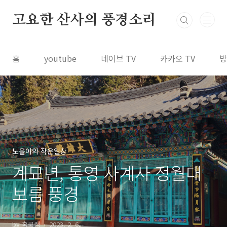
본문 바로가기
고요한 산사의 풍경소리
홈
youtube
네이브 TV
카카오 TV
방
노을이의 작은일상
계묘년, 통영 사계사 정월대
보름 풍경
by 홈쿡쌤
2023. 2. 6.