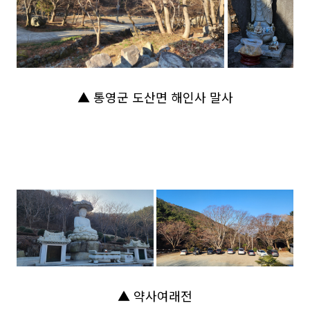
▲ 통영군 도산면 해인사 말사
▲ 약사여래전