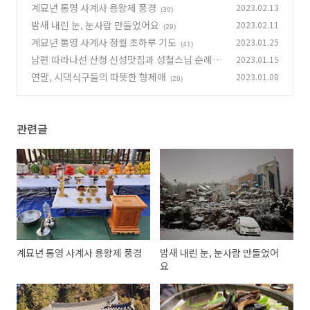
계묘년 통영 사계사 용왕제 풍경
2023.02.13
(39)
밤새 내린 눈, 눈사람 만들었어요
2023.02.11
(29)
계묘년 통영 사계사 정월 초하루 기도
2023.01.25
(41)
남편 따라나선 산청 신성맛집과 성철스님 순례길
2023.01.15
탐방
연말, 시댁식구들의 따뜻한 형제애
2023.01.08
(26)
(29)
관련글
계묘년 통영 사계사 용왕제 풍경
밤새 내린 눈, 눈사람 만들었어
요