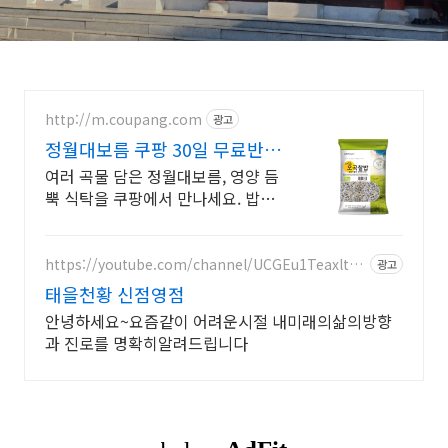
http://m.coupang.com
광고
정월대보름 쿠팡 30일 무료반품
부담 없이
여러 곡물 담은 정월대보름, 영양 듬
뿍 식탁을 쿠팡에서 만나세요. 밥맛
없던 끼니도 즐겁게! 와우회원 30일
무료반품으로 경험하세요.
https://youtube.com/channel/UCGEu1Teaxlto3
광고
_CUUl_l_Yw?si=sONflj6FphNDLgtR
태을천황 신점영점
안녕하세요~요즘같이 어려운시절 내미래의삶의방향
과 진로를 명확히알려드립니다