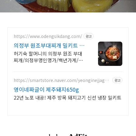
https://www.odengsikdang.com/
광고
의정부 원조부대찌개 밀키트 의
정부 명인명가 제1호
허기숙 할머니의 의정부 원조 부대
찌개/의정부명인명가/백년가게/전
국택배가능 / 전국택배가능
https://smartstore.naver.com/yeonginejjageul
광고
i
영이네짜글이 제주돼지650g
22년 노포 내공! 제주 방목 돼지고기 신선 냉장 밀키트