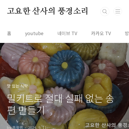
본문 바로가기
고요한 산사의 풍경소리
홈
youtube
네이브 TV
카카오 TV
방
맛 있는 식탁
밀키트로 절대 실패 없는 송
편 만들기
by 홈쿡쌤
2024. 9. 11.