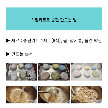
* 밀키트로 송편 만드는 법
▶ 재료 : 송편키트 1세트(6색), 물, 참기름, 솔잎 약간
▶ 만드는 순서