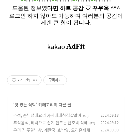
도움된 정보였
다면
하트 공감
♡ 꾸우욱 ^*^
로그인 하지 않아도 가능하며 여러분의 공감이
제겐 큰 힘이 됩니다.
77
구독하기
'
맛 있는 식탁
' 카테고리의 다른 글
추석, 손님접대요리 가지대패삼겹살말이
2024.09.13
(53)
추석음식, 티백으로 쉽게 만드는 단호박 식혜
2024.09.12
(42)
우리 집 주말밥상, 계란국, 호박잎, 오리훈제채소
2024.09.09