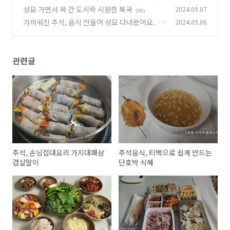
볶음
성묘 가면서 싸 간 도시락 시원한 복국
2024.09.07
(55)
(36)
가까워진 추석, 음식 만들어 성묘 다녀왔어요.
2024.09.06
(5
9)
관련글
추석, 손님접대요리 가지대패삼
추석음식, 티백으로 쉽게 만드는
겹살말이
단호박 식혜