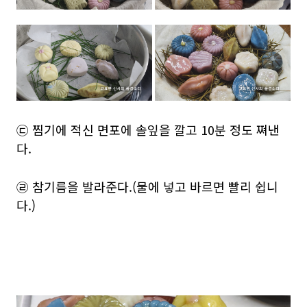
㉢ 찜기에 적신 면포에 솔잎을 깔고 10분 정도 쪄낸
다.
㉣ 참기름을 발라준다.(물에 넣고 바르면 빨리 쉽니
다.)