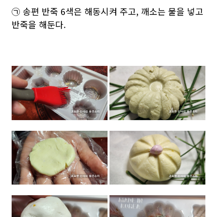
㉠ 송편 반죽 6색은 해동시켜 주고, 깨소는 물을 넣고
반죽을 해둔다.