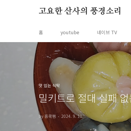
본문 바로가기
고요한 산사의 풍경소리
홈
youtube
네이브 TV
맛 있는 식탁
밀키트로 절대 실패 없
by 홈쿡쌤
2024. 9. 11.