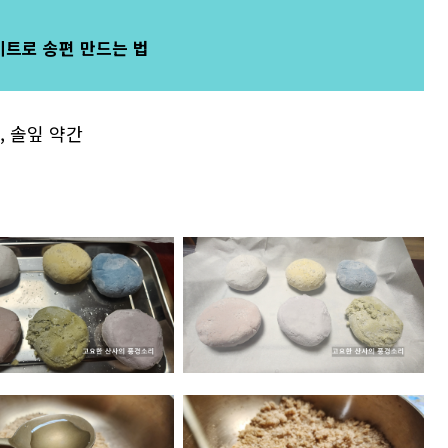
키트로 송편 만드는 법
름, 솔잎 약간