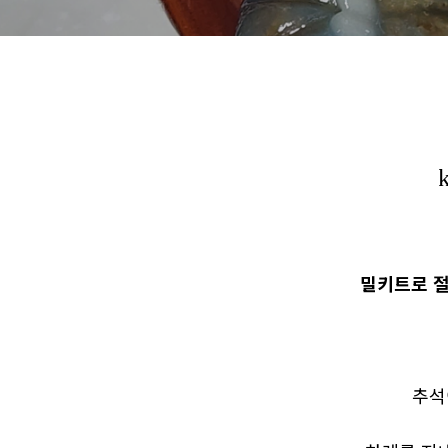
밀키트로 절
추석