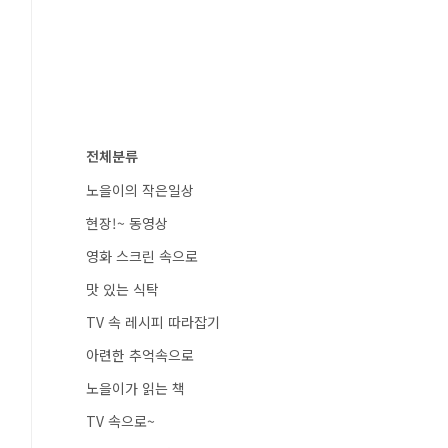
전체분류
노을이의 작은일상
현장!~ 동영상
영화 스크린 속으로
맛 있는 식탁
TV 속 레시피 따라잡기
아련한 추억속으로
노을이가 읽는 책
TV 속으로~