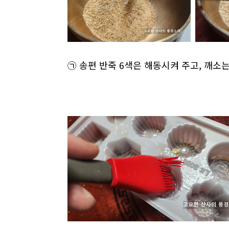
㉠ 송편 반죽 6색은 해동시켜 주고, 깨소는