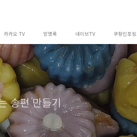
카카오 TV
방명록
네이브TV
쿠팡인포링
는 송편 만들기