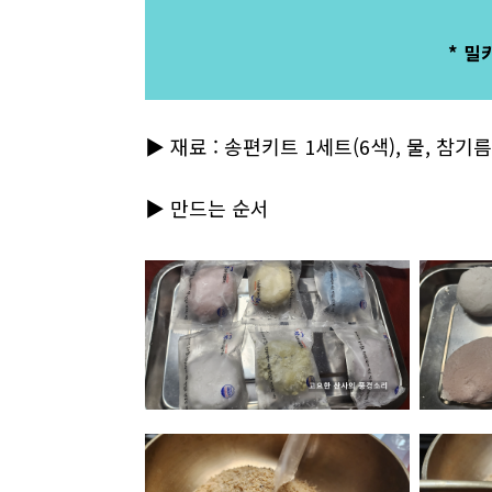
* 밀
▶ 재료 : 송편키트 1세트(6색), 물, 참기
▶ 만드는 순서