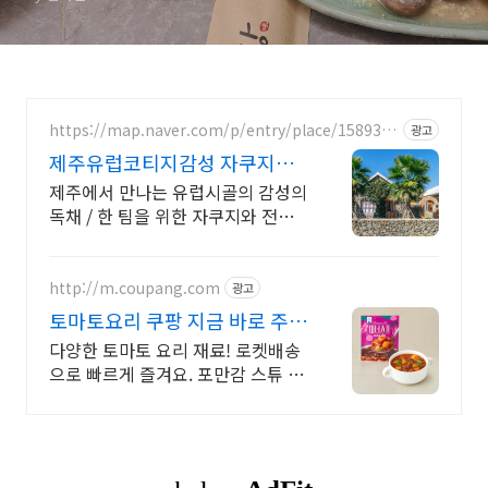
https://map.naver.com/p/entry/place/1589368
광고
656
제주유럽코티지감성 자쿠지독
채 프라이빗 제주여행, 유럽감성
제주에서 만나는 유럽시골의 감성의
독채 / 한 팀을 위한 자쿠지와 전용
온실바베큐 모두 다른 다양한 유럽
감성의 제주독채에서 즐기는 프라이
빗 자쿠지와 전용온실바베큐
http://m.coupang.com
광고
토마토요리 쿠팡 지금 바로 주문
해요!
다양한 토마토 요리 재료! 로켓배송
으로 빠르게 즐겨요. 포만감 스튜 야
채 풍성! 샐러드용 토마토도 신선하
게.