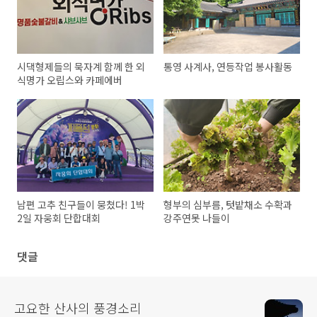
시댁형제들의 묵자계 함께 한 외
통영 사계사, 연등작업 봉사활동
식명가 오립스와 카페에버
남편 고추 친구들이 뭉쳤다! 1박
형부의 심부름, 텃밭채소 수확과
2일 자웅회 단합대회
강주연못 나들이
댓글
고요한 산사의 풍경소리