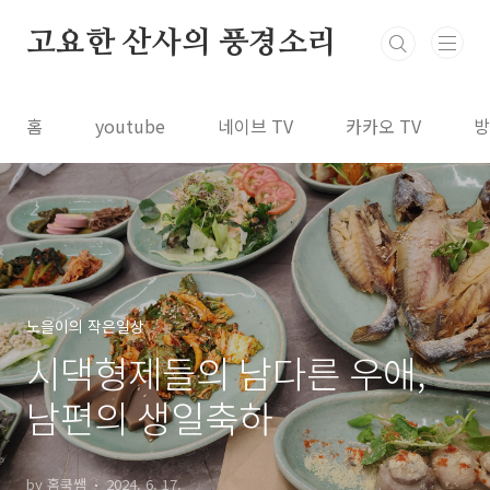
본문 바로가기
고요한 산사의 풍경소리
홈
youtube
네이브 TV
카카오 TV
방
노을이의 작은일상
시댁형제들의 남다른 우애,
남편의 생일축하
by 홈쿡쌤
2024. 6. 17.