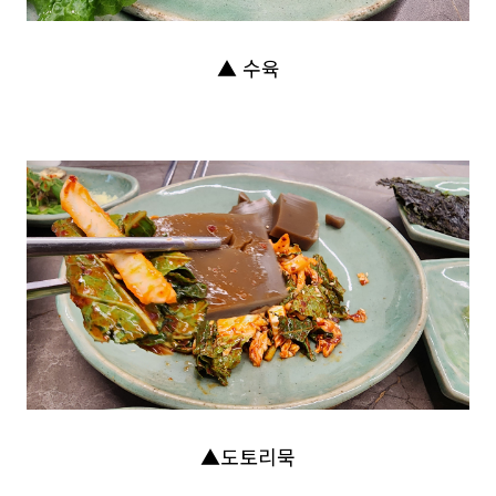
▲ 수육
▲도토리묵