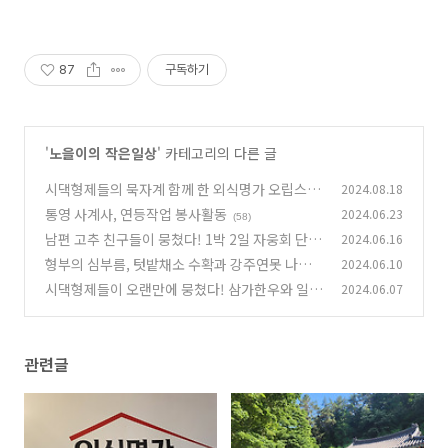
87
구독하기
'
노을이의 작은일상
' 카테고리의 다른 글
시댁형제들의 묵자계 함께 한 외식명가 오립스와
2024.08.18
카페에버
통영 사계사, 연등작업 봉사활동
2024.06.23
(86)
(58)
남편 고추 친구들이 뭉쳤다! 1박 2일 자웅회 단합
2024.06.16
대회
형부의 심부름, 텃밭채소 수확과 강주연못 나들
2024.06.10
(88)
이
시댁형제들이 오랜만에 뭉쳤다! 삼가한우와 일붕
2024.06.07
(68)
사
(42)
관련글