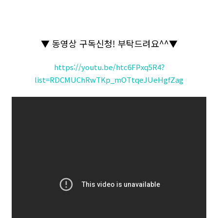
▼
동영상 구독신청
!
부탁드려요
^^
▼
https://youtu.be/htc6FPxq5R4?
list=RDCMUChRwTKp_mOTtqeJUeHgfZag