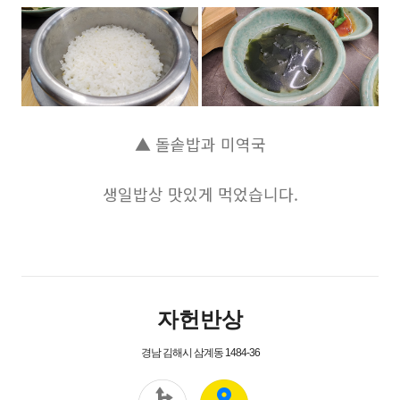
▲ 돌솥밥과 미역국
생일밥상 맛있게 먹었습니다.