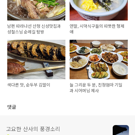
남편 따라나선 산청 신성맛집과
연말, 시댁식구들의 따뜻한 형제
성철스님 순례길 탐방
애
색다른 맛, 순두부 김말이
늘 그리운 두 분, 친정엄마 기일
과 시어머님 제사
댓글
고요한 산사의 풍경소리