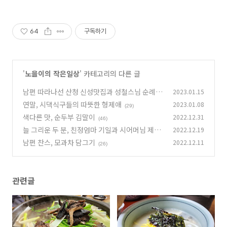
64
구독하기
'
노을이의 작은일상
' 카테고리의 다른 글
남편 따라나선 산청 신성맛집과 성철스님 순례길
2023.01.15
탐방
연말, 시댁식구들의 따뜻한 형제애
2023.01.08
(26)
(29)
색다른 맛, 순두부 김말이
2022.12.31
(46)
늘 그리운 두 분, 친정엄마 기일과 시어머님 제사
2022.12.19
남편 찬스, 모과차 담그기
2022.12.11
(35)
(26)
관련글