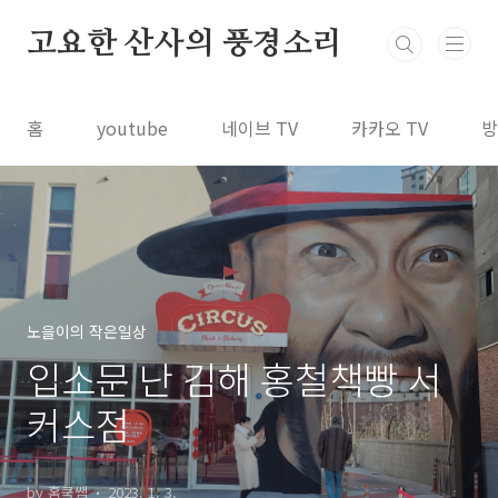
본문 바로가기
고요한 산사의 풍경소리
홈
youtube
네이브 TV
카카오 TV
방
노을이의 작은일상
입소문 난 김해 홍철책빵 서
커스점
by 홈쿡쌤
2023. 1. 3.