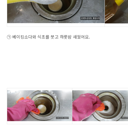
㉠ 베이킹소다와 식초를 붓고 하룻밤 새웠어요.