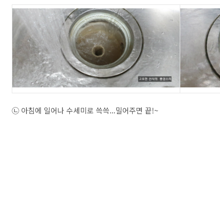
㉡ 아침에 일어나 수세미로 쓱쓱...밀어주면 끝!~