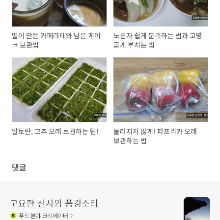
딸이 만든 카페라테와 남은 케이
노른자 쉽게 분리하는 법과 고명
크 보관법
곱게 부치는 법
알토란, 고추 오래 보관하는 팁!
물러지지 않게! 파프리카 오래
보관하는 법
댓글
고요한 산사의 풍경소리
푸드
분야 크리에이터