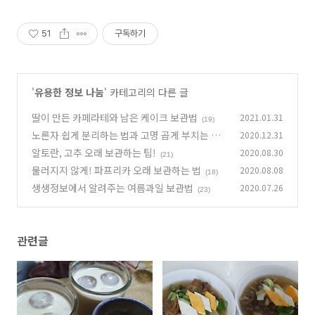
51
구독하기
'
유용한 정보 나눔
' 카테고리의 다른 글
딸이 만든 카페라테와 남은 케이크 보관법
2021.01.31
(19)
노른자 쉽게 분리하는 법과 고명 곱게 부치는 법
2020.12.31
알토란, 고추 오래 보관하는 팁!
2020.08.30
(31)
(21)
물러지지 않게! 파프리카 오래 보관하는 법
2020.08.08
(18)
생생정보에서 알려주는 여름과일 보관법
2020.07.26
(23)
관련글