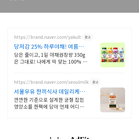
https://brand.naver.com/yakult
광고
당저감 25% 하루야채! 여름에
도 하루야채로 관리해요
당은 줄이고, 1일 야채권장량 350g
은 그대로! 나에게 딱 맞는 100% 유
기농 30가지 야채가 한 병에!
https://brand.naver.com/seoulmilk
광고
서울우유 한끼식사 데일리케어
한팩에담은 균형잡힌5대영양소
깐깐한 기준으로 설계한 균형 잡힌
영양소를 한팩에 담아 언제 어디서
든 간편하게