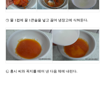
㉠ 물 1
컵에 꿀 1
큰술을 넣고 끓여 냉장고에 식혀둔다.
㉡ 홍시 씨와 꼭지를 떼어 낸 다음 체에 내린다.