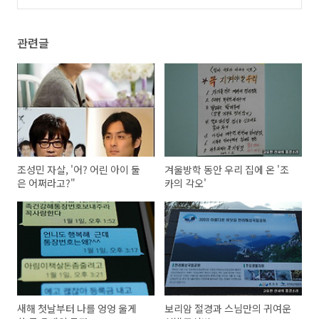
관련글
조성민 자살, '어? 어린 아이 둘
겨울방학 동안 우리 집에 온 '조
은 어쩌라고?"
카의 각오'
새해 첫날부터 나를 엉엉 울게
보리암 절경과 스님만의 귀여운