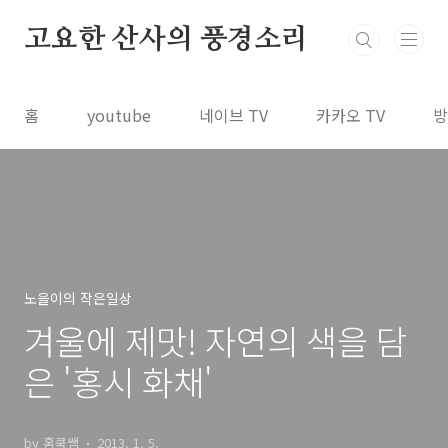
본문 바로가기
고요한 산사의 풍경소리
홈
youtube
네이브 TV
카카오 TV
방
노을이의 작은일상
겨울에 제맛! 자연의 색을 담
은 '홍시 화채'
by 홈쿡쌤
2013. 1. 5.