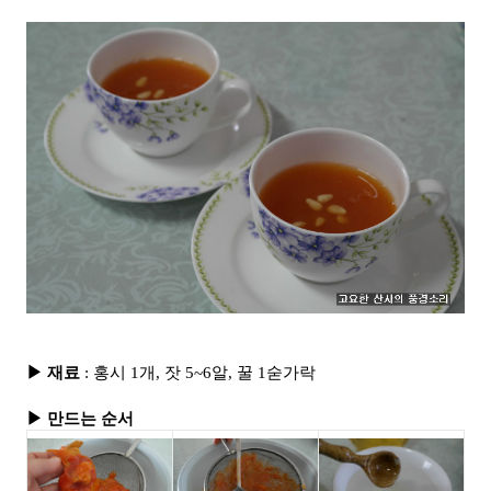
▶ 재료
: 홍시 1
개, 잣 5~6알, 꿀 1숟가락
▶ 만드는 순서