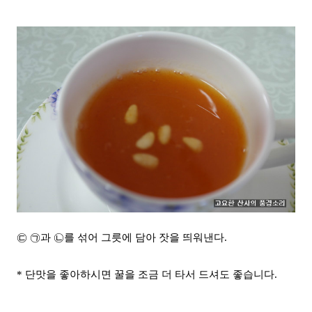
㉢ ㉠과 ㉡를 섞어 그릇에 담아 잣을 띄워낸다.
* 단맛을 좋아하시면 꿀을 조금 더 타서 드셔도 좋습니다.