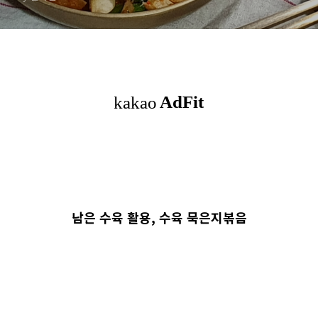
남은 수육 활용, 수육 묵은지볶음