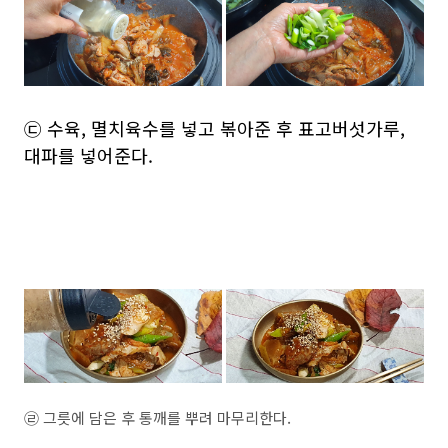
㉢ 수육, 멸치육수를 넣고 볶아준 후 표고버섯가루,
대파를 넣어준다.
㉣ 그릇에 담은 후 통깨를 뿌려 마무리한다.