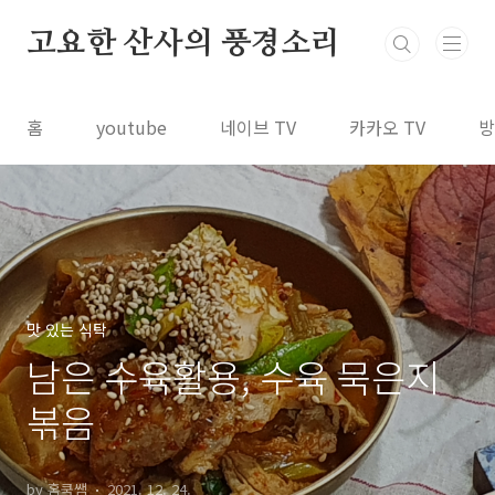
본문 바로가기
고요한 산사의 풍경소리
홈
youtube
네이브 TV
카카오 TV
방
맛 있는 식탁
남은 수육활용, 수육 묵은지
볶음
by 홈쿡쌤
2021. 12. 24.