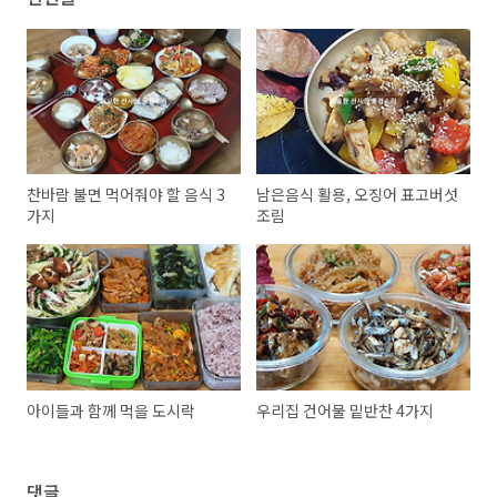
찬바람 불면 먹어줘야 할 음식 3
남은음식 활용, 오징어 표고버섯
가지
조림
아이들과 함께 먹을 도시락
우리집 건어물 밑반찬 4가지
댓글