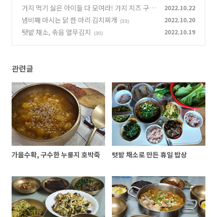
가지 먹기 싫은 아이들 다 모여라! 가지 치즈 구이
2022.10.22
냄비째 마시는 닭 한 마리 김치찌개
2022.10.20
(25)
(33)
텃밭 채소, 솎음 열무김치
2022.10.19
(30)
관련글
가을수확, 구수한 누룽지 호박죽
텃밭 채소로 만든 휴일 밥상