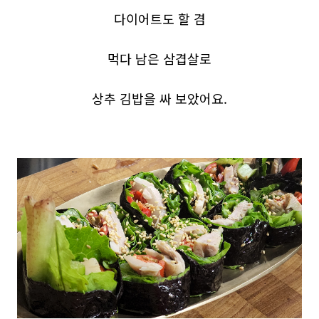
다이어트도 할 겸
먹다 남은 삼겹살로
상추 김밥을 싸 보았어요.