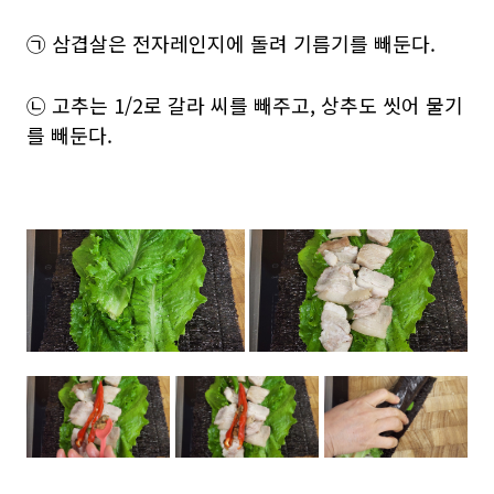
㉠ 삼겹살은 전자레인지에 돌려 기름기를 빼둔다.
㉡ 고추는 1/2로 갈라 씨를 빼주고, 상추도 씻어 물기
를 빼둔다.