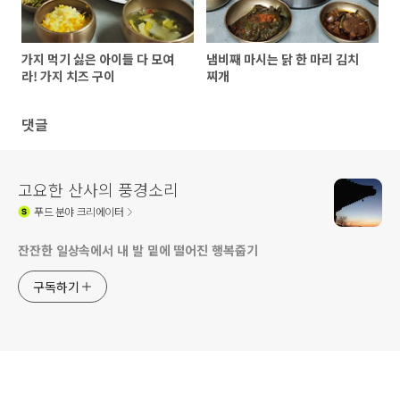
가지 먹기 싫은 아이들 다 모여
냄비째 마시는 닭 한 마리 김치
라! 가지 치즈 구이
찌개
댓글
고요한 산사의 풍경소리
푸드
분야 크리에이터
잔잔한 일상속에서 내 발 밑에 떨어진 행복줍기
구독하기