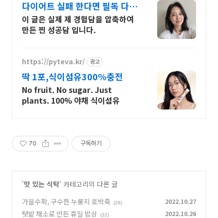
다이어트 실패 한다면 필독 다이
어터 김아연
이 글은 실제 제 경험담을 압축하여
만든 찐 성공담 입니다.
https://pyteva.kr/
광고
딱 1포,식이섬유300%충전
No fruit. No sugar. Just
plants. 100% 야채 식이섬유
70
구독하기
'
맛 있는 식탁
' 카테고리의 다른 글
가을수확, 구수한 누룽지 호박죽
2022.10.27
(28)
텃밭 채소로 만든 휴일 밥상
2022.10.26
(32)