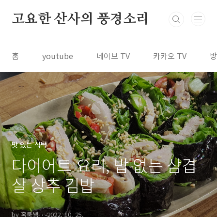
본문 바로가기
고요한 산사의 풍경소리
홈
youtube
네이브 TV
카카오 TV
방
맛 있는 식탁
다이어트 요리, 밥 없는 삼겹
살 상추 김밥
by 홈쿡쌤
2022. 10. 25.