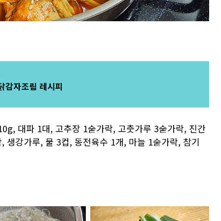
 닭감자조림 레시피
 10g, 대파 1대, 고추장 1숟가락, 고춧가루 3숟가락, 진간
, 생강가루, 물 3컵, 동전육수 1개, 마늘 1숟가락, 참기