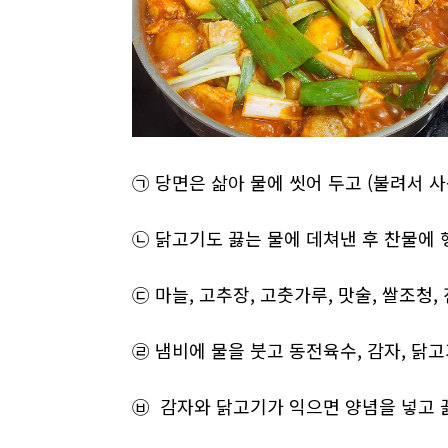
㉠ 당면은 삶아 물에 씻어 두고 (불려서 
㉡
닭고기도 끓는 물에 데쳐낸 후 찬물에 
㉢
마늘, 고추장, 고춧가루, 맛술, 쌀조청,
㉣ 냄비에 물을 붓고 동전육수, 감자, 닭
㉥
감자와 닭고기가 익으면 양념을 넣고 