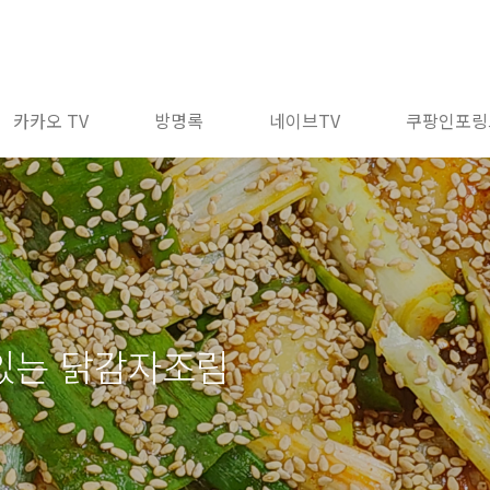
카카오 TV
방명록
네이브TV
쿠팡인포링
있는 닭감자조림