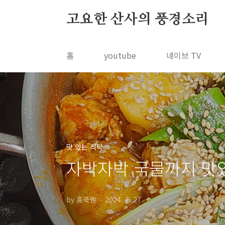
본문 바로가기
고요한 산사의 풍경소리
홈
youtube
네이브 TV
맛 있는 식탁
자박자박 국물까지 맛
by 홈쿡쌤
2024. 7. 27.