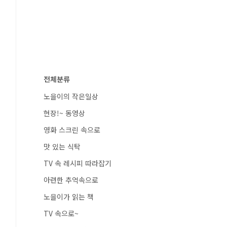
전체분류
노을이의 작은일상
현장!~ 동영상
영화 스크린 속으로
맛 있는 식탁
TV 속 레시피 따라잡기
아련한 추억속으로
노을이가 읽는 책
TV 속으로~