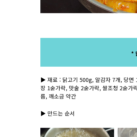
*
▶ 재료 : 닭고기 500g, 알감자 7개, 당면
장 1숟가락, 맛술 2숟가락, 쌀조청 2숟가락
름, 깨소금 약간
▶ 만드는 순서