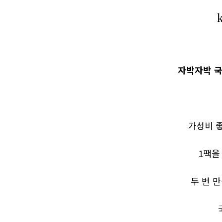
자박자박 
가성비 좋
1팩을
두 번 