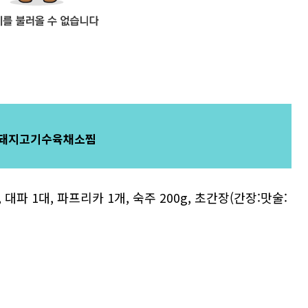
돼지고기수육채소찜
, 대파 1대, 파프리카 1개, 숙주 200g, 초간장(간장:맛술: