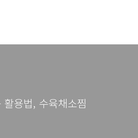
카카오 TV
방명록
네이브TV
쿠팡인포링
 활용법, 수육채소찜