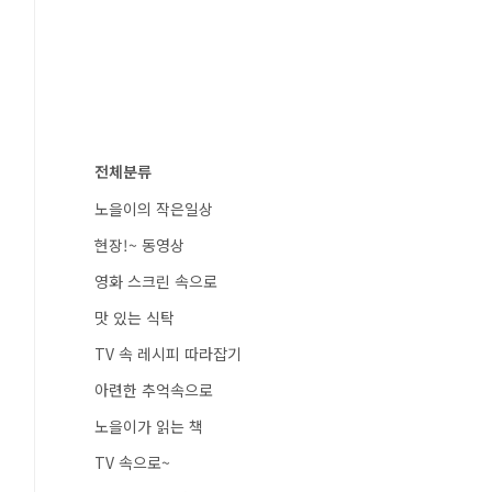
전체분류
노을이의 작은일상
현장!~ 동영상
영화 스크린 속으로
맛 있는 식탁
TV 속 레시피 따라잡기
아련한 추억속으로
노을이가 읽는 책
TV 속으로~