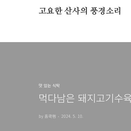
본문 바로가기
고요한 산사의 풍경소리
홈
youtube
네이브 TV
맛 있는 식탁
먹다남은 돼지고기수육
by 홈쿡쌤
2024. 5. 10.