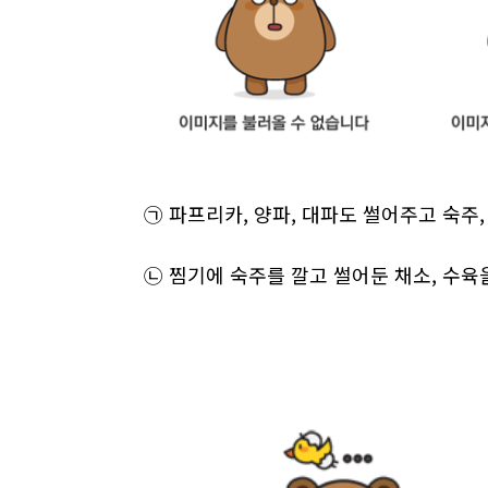
㉠ 파프리카, 양파, 대파도 썰어주고 숙주,
㉡ 찜기에 숙주를 깔고 썰어둔 채소, 수육