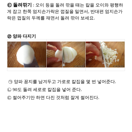
㉢ 돌려깎기
: 오이 등을 돌려 깎을 때는 칼을 오이와 평행하
게 잡고 한쪽 엄지손가락은 껍질을 밀면서, 반대편 엄지손가
락은 껍질의 두께를 재면서 돌려 깎아 보세요.
㉣ 양파 다지기
㉠ 양파 꽁지를 남겨두고 가로로 칼집을 몇 번 넣어준다.
㉡ 90도 돌려 세로로 칼집을 넣어 준다.
㉢ 썰어주기만 하면 다진 것처럼 잘게 썰어진다.