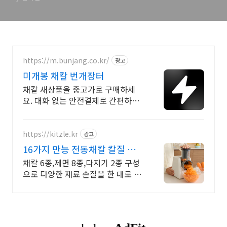
https://m.bunjang.co.kr/
광고
미개봉 채칼 번개장터
채칼 새상품을 중고가로 구매하세
요. 대화 없는 안전결제로 간편하게!
전국 각지에서 올라오는 전국구 최
다 상품 매일 10만 개 이상의 신규
상품 업로드
https://kitzle.kr
광고
16가지 만능 전동채칼 칼질 줄
이는 주방가전
채칼 6종,제면 8종,다지기 2종 구성
으로 다양한 재료 손질을 한 대로 해
결하세요 채썰기, 슬라이스, 깍뚝썰
기, 다지기, 제면까지 한 대로 준비하
세요