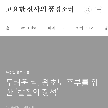
본문 바로가기
고요한 산사의 풍경소리
홈
youtube
네이브 TV
카카오 TV
방
유용한 정보 나눔
두려움 싹! 왕초보 주부를 위
한 '칼질의 정석'
by 홈쿡쌤
2012. 8. 30.