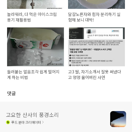
놀라워라, 다 먹은 아이스크림
달걀노른자와 흰자 분리하기 실
용기 재활용법
험해 보니 대박!
들러붙는 얼음조각 쉽게 떨어지
고3 딸, 자기소개서 잘못 써냈다
게 하는 비법
고 엉엉 울어버린 사연
댓글
고요한 산사의 풍경소리
푸드
분야 크리에이터