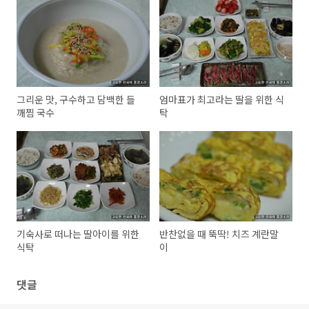
그리운 맛, 구수하고 담백한 들
엄마표가 최고라는 딸을 위한 식
깨찜 국수
탁
기숙사로 떠나는 딸아이를 위한
반찬없을 때 뚝딱! 치즈 계란말
식탁
이
댓글