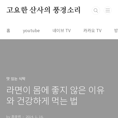
본문 바로가기
고요한 산사의 풍경소리
홈
youtube
네이브 TV
카카오 TV
방
맛 있는 식탁
라면이 몸에 좋지 않은 이유
와 건강하게 먹는 법
by 홈쿡쌤
2014. 1. 16.