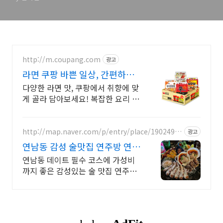
http://m.coupang.com
광고
라면 쿠팡 바쁜 일상, 간편하게
해결
다양한 라면 맛, 쿠팡에서 취향에 맞
게 골라 담아보세요! 복잡한 요리 대
신, 봉지라면, 쉽고 맛있게 한 끼를
즐기세요.
http://map.naver.com/p/entry/place/1902497
광고
817
연남동 감성 술맛집 연주방 연남
동 데이트의 필수 코스!
연남동 데이트 필수 코스에 가성비
까지 좋은 감성있는 술 맛집 연주방
감성있는 분위기에 빠져들어 분위기
에 취하고 술에 취하는 안주가 맛있
는 연주방!