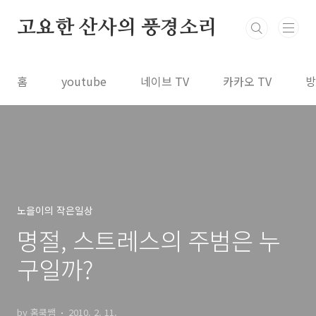
본문 바로가기
고요한 산사의 풍경소리
홈
youtube
네이브 TV
카카오 TV
방
노을이의 작은일상
명절, 스트레스의 주범은 누
구일까?
by 홈쿡쌤
2010. 2. 11.