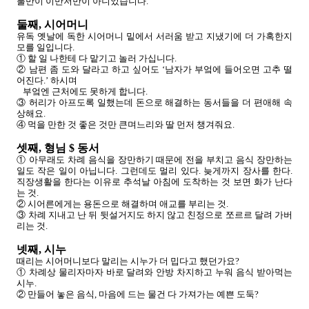
불만이 이만저만이 아니었습니다.
둘째, 시어머니
유독 옛날에 독한 시어머니 밑에서 서러움 받고 지냈기에 더 가혹한지
모를 일입니다.
① 할 일 나한테 다 맡기고 놀러 가십니다.
② 남편 좀 도와 달라고 하고 싶어도 ‘남자가 부엌에 들어오면 고추 떨
어진다.’ 하시며
부엌엔 근처에도 못하게 합니다.
③ 허리가 아프도록 일했는데 돈으로 해결하는 동서들을 더 편애해 속
상해요.
④ 먹을 만한 것 좋은 것만 큰며느리와 딸 먼저 챙겨줘요.
셋째, 형님 $ 동서
① 아무래도 차례 음식을 장만하기 때문에 전을 부치고 음식 장만하는
일도 작은 일이 아닙니다. 그런데도 멀리 있다. 늦게까지 장사를 한다.
직장생활을 한다는 이유로 추석날 아침에 도착하는 것 보면 화가 난다
는 것.
② 시어른에게는 용돈으로 해결하며 애교를 부리는 것.
③ 차례 지내고 난 뒤 뒷설거지도 하지 않고 친정으로 쪼르르 달려 가버
리는 것.
넷째, 시누
때리는 시어머니보다 말리는 시누가 더 밉다고 했던가요?
① 차례상 물리자마자 바로 달려와 안방 차지하고 누워 음식 받아먹는
시누.
② 만들어 놓은 음식, 마음에 드는 물건 다 가져가는 예쁜 도둑?