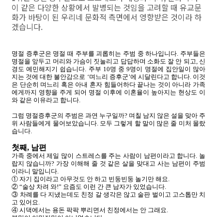
이 같은 다양한 상황에서 발병되는 것임을 고려할 때 유교문
화가 바탕이 된 우리네 문화적 측면에서 영향받은 것이라 하
겠습니다.
명절 증후군은 명절 때 주부를 괴롭히는 주범 중 하나입니다. 주부들은
명절을 앞두고 머리와 가슴이 짓눌리고 답답하며 소화도 잘 안 되고, 신
경도 예민해지기 쉽습니다. 주부 10명 중 9명이 명절에 집안일이 많아
지는 것에 대한 불안감으로 ‘며느리 증후군’에 시달린다고 합니다. 이것
은 단순히 며느리 혹은 아내 혼자 힘들어하다 끝나는 것이 아니라 가족
에게까지 영향을 주게 되어 명절 이후에 이혼율이 높아지는 현상도 이
와 같은 이유라고 합니다.
그럼 명절증후군의 주범은 과연 누구일까? 며칠 남지 않은 설을 맞아 주
위 사람들에게 물어보았습니다. 모두 그렇게 할 말이 많은 줄 미처 몰랐
습니다.
첫째, 남편
가족 중에서 제일 많이 스트레스를 주는 사람이 남편이라고 합니다. 놀
랍지 않습니까? 가장 이해해 줄 것 같은 살을 맞대고 사는 남편이 주범
이라니 말입니다.
① 자기 집이라고 아무것도 안 하고 빈둥빈둥 놀기만 해요.
② “술상 차려 와!” 요즘도 이런 간 큰 남자가 있었습니다.
③ 차례를 다 지냈는데도 친정 갈 생각은 않고 술판 벌이고 고스톱만 치
고 있어요.
④ 시댁에서는 용돈 팍팍 뿌리면서 친정에서는 안 그래요.