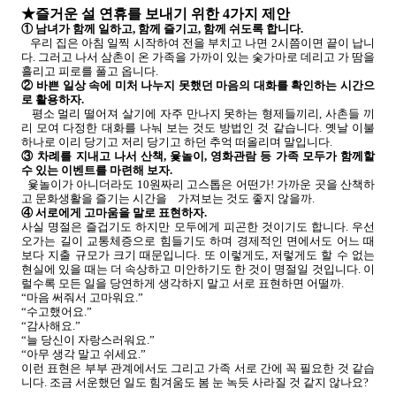
★즐거운 설 연휴를 보내기 위한 4가지 제안
① 남녀가 함께 일하고, 함께 즐기고, 함께 쉬도록 합니다.
우리 집은 아침 일찍 시작하여 전을 부치고 나면 2시쯤이면 끝이 납니
다. 그러고 나서 삼촌이 온 가족을 가까이 있는 숯가마로 데리고 가 땀을
흘리고 피로를 풀고 옵니다.
② 바쁜 일상 속에 미처 나누지 못했던 마음의 대화를 확인하는 시간으
로 활용하자.
평소 멀리 떨어져 살기에 자주 만나지 못하는 형제들끼리, 사촌들 끼
리 모여 다정한 대화를 나눠 보는 것도 방법인 것 같습니다. 옛날 이불
하나로 이리 당기고 저리 당기고 하던 추억 떠올리며 말입니다.
③ 차례를 지내고 나서 산책, 윷놀이, 영화관람 등 가족 모두가 함께할
수 있는 이벤트를 마련해 보자.
윷놀이가 아니더라도 10원짜리 고스톱은 어떤가! 가까운 곳을 산책하
고 문화생활을 즐기는 시간을 가져보는 것도 좋지 않을까.
④ 서로에게 고마움을 말로 표현하자.
사실 명절은 즐겁기도 하지만 모두에게 피곤한 것이기도 합니다. 우선
오가는 길이 교통체증으로 힘들기도 하며 경제적인 면에서도 어느 때
보다 지출 규모가 크기 때문입니다. 또 이렇게도, 저렇게도 할 수 없는
현실에 있을 때는 더 속상하고 미안하기도 한 것이 명절일 것입니다. 이
럴수록 모든 일을 당연하게 생각하지 말고 서로 표현하면 어떨까.
“마음 써줘서 고마워요.”
“수고했어요.”
“감사해요.”
“늘 당신이 자랑스러워요.”
“아무 생각 말고 쉬세요.”
이런 표현은 부부 관계에서도 그리고 가족 서로 간에 꼭 필요한 것 같습
니다. 조금 서운했던 일도 힘겨움도 봄 눈 녹듯 사라질 것 같지 않나요?