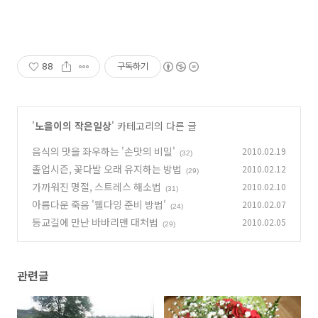
88
구독하기
'
노을이의 작은일상
' 카테고리의 다른 글
음식의 맛을 좌우하는 '손맛의 비밀'
2010.02.19
(32)
졸업시즌, 꽃다발 오래 유지하는 방법
2010.02.12
(29)
가까워진 명절, 스트레스 해소법
2010.02.10
(31)
아름다운 죽음 '웰다잉 준비 방법'
2010.02.07
(24)
등교길에 만난 바바리맨 대처법
2010.02.05
(29)
관련글