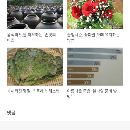
음식의 맛을 좌우하는 '손맛의
졸업시즌, 꽃다발 오래 유지하는
비밀'
방법
가까워진 명절, 스트레스 해소법
아름다운 죽음 '웰다잉 준비 방
법'
댓글