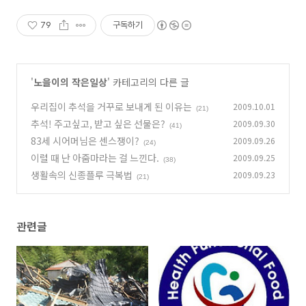
79
구독하기
'
노을이의 작은일상
' 카테고리의 다른 글
우리집이 추석을 거꾸로 보내게 된 이유는
2009.10.01
(21)
추석! 주고싶고, 받고 싶은 선물은?
2009.09.30
(41)
83세 시어머님은 센스쟁이?
2009.09.26
(24)
이럴 때 난 아줌마라는 걸 느낀다.
2009.09.25
(38)
생활속의 신종플루 극복법
2009.09.23
(21)
관련글