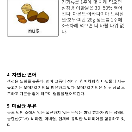
견과류를 1주에 몇 차례 먹으면
심장병 이환율은 30~50% 떨어
진다. 아몬드·아카다미아·브라질
넛·호두·피칸 28g 정도를 1주에
3~5차례 먹으면 더 바랄 나위 없
다.
4. 자연산 연어
생선은 노화를 늦춘다. 연어·고등어·정어리·청어처럼 찬 바닷물에 사는
물고기는 오메가3 지방을 함유하고 있다. 오메가3 지방은 뇌·심장을 보
호하고 기분을 좋게 해주며 혈압을 떨어뜨린다.
5. 미살균 우유
목초 먹인 소에서 얻은 살균하지 않은 우유는 항암 효과가 있는 공액리
놀렌산(CLA), 비타민, 미네랄, 인체에 유익한 박테리아를 함유하고 있
다.