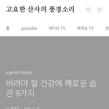
본문 바로가기
고요한 산사의 풍경소리
홈
youtube
네이브 TV
카카오 TV
방
노을이의 작은일상
버려야 할 건강에 해로운 습
관 9가지
by 홈쿡쌤
2009. 9. 27.