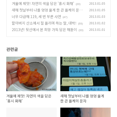
겨울에 제맛! 자연의 색을 담은 '홍시 화채'
2013.01.05
(20)
새해 첫날부터 나를 엉엉 울게 한 큰 올케의 문자
2013.01.05
너무 다급해 119, 세 번 부른 사연
2013.01.03
(37)
(47)
할아버지 산소에서 절 올리며 하는 말, 대박!
2013.01.02
(55)
2013년! 뒷산에서 본 희망 가득 담은 해돋이
2013.01.01
(33)
관련글
겨울에 제맛! 자연의 색을 담은
새해 첫날부터 나를 엉엉 울게
'홍시 화채'
한 큰 올케의 문자