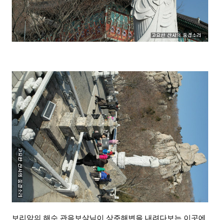
보리암의 해수 관음보살님이 상주해변을 내려다보는 이곳에