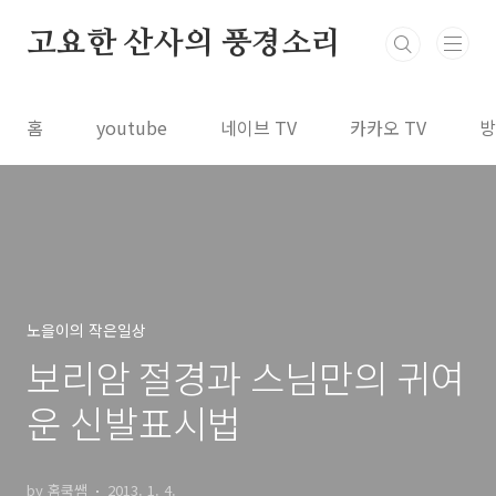
본문 바로가기
고요한 산사의 풍경소리
홈
youtube
네이브 TV
카카오 TV
방
노을이의 작은일상
보리암 절경과 스님만의 귀여
운 신발표시법
by 홈쿡쌤
2013. 1. 4.