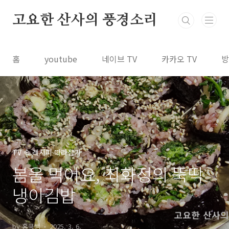
본문 바로가기
고요한 산사의 풍경소리
홈
youtube
네이브 TV
카카오 TV
방
TV 속 레시피 따라잡기
봄을 먹어요, 최화정의 뚝딱
냉이김밥
by 홈쿡쌤
2025. 3. 6.