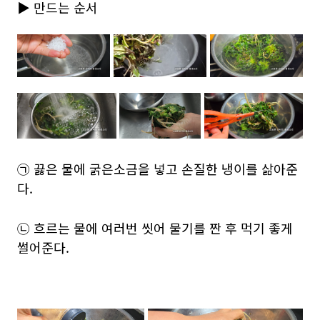
▶ 만드는 순서
㉠ 끓은 물에 굵은소금을 넣고 손질한 냉이를 삶아준
다.
㉡ 흐르는 물에 여러번 씻어 물기를 짠 후 먹기 좋게
썰어준다.