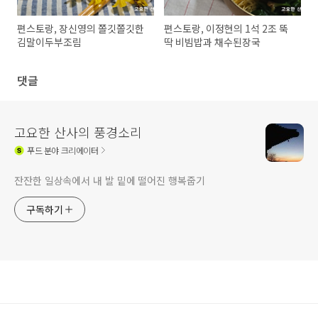
편스토랑, 장신영의 쫄깃쫄깃한
편스토랑, 이정현의 1석 2조 뚝
김말이두부조림
딱 비빔밥과 채수된장국
댓글
고요한 산사의 풍경소리
푸드
분야 크리에이터
잔잔한 일상속에서 내 발 밑에 떨어진 행복줍기
구독하기