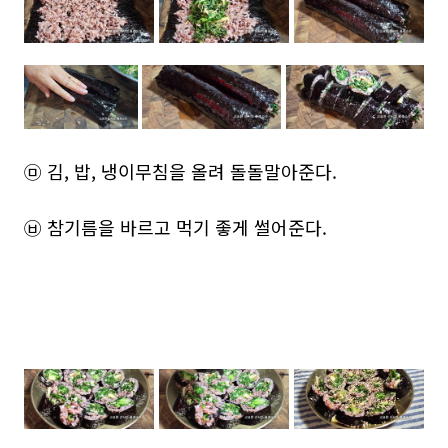
㉤ 김, 밥, 냉이무침을 올려 돌돌말아준다.
㉥ 참기름을 바르고 먹기 좋게 썰어준다.