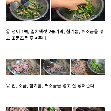
㉢ 냉이 1팩, 멸치액젓 2숟가락, 참기름, 깨소금을 넣
고 조물조물 무쳐준다.
㉣ 밥, 소금, 참기름, 깨소금을 넣고 잘 섞어준다.