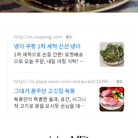
http://m.coupang.com
광고
냉이 쿠팡 1차 세척 신선 냉이
1차 세척으로 손질 간편! 로켓배송
으로 오늘 주문, 내일 아침 식탁! 와
우회원 무료배송, 30일 반품! 국내산
냉이 5% 캐시 적립
https://m.place.naver.com/restaurant/163951
광고
6083
그대가 꿈꾸던 고깃집 육몽
육몽만의 특별한 술과, 공간, 시그니
처 고기로 왕을 모시듯 손님을 대접
합니다