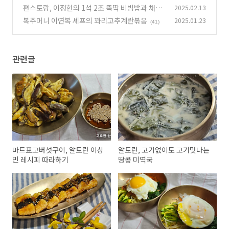
편스토랑, 이정현의 1석 2조 뚝딱 비빔밥과 채수
2025.02.13
(47)
된장국
복주머니 이연복 셰프의 꽈리고추계란볶음
2025.01.23
(36)
(41)
관련글
마트표고버섯구이, 알토란 이상
알토란, 고기없이도 고기맛나는
민 레시피 따라하기
땅콩 미역국