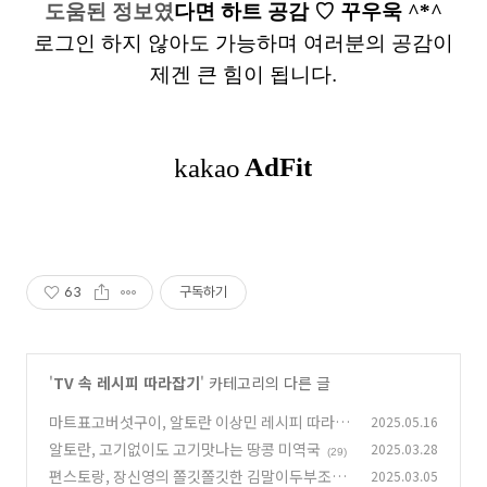
도움된 정보였
다면
하트 공감
♡ 꾸우욱 ^*^
로그인 하지 않아도 가능하며 여러분의 공감이
제겐 큰 힘이 됩니다.
63
구독하기
'
TV 속 레시피 따라잡기
' 카테고리의 다른 글
마트표고버섯구이, 알토란 이상민 레시피 따라하
2025.05.16
기
알토란, 고기없이도 고기맛나는 땅콩 미역국
2025.03.28
(39)
(29)
편스토랑, 장신영의 쫄깃쫄깃한 김말이두부조림
2025.03.05