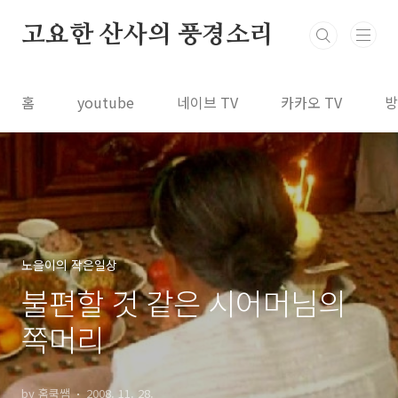
본문 바로가기
고요한 산사의 풍경소리
홈
youtube
네이브 TV
카카오 TV
방
노을이의 작은일상
불편할 것 같은 시어머님의
쪽머리
by 홈쿡쌤
2008. 11. 28.