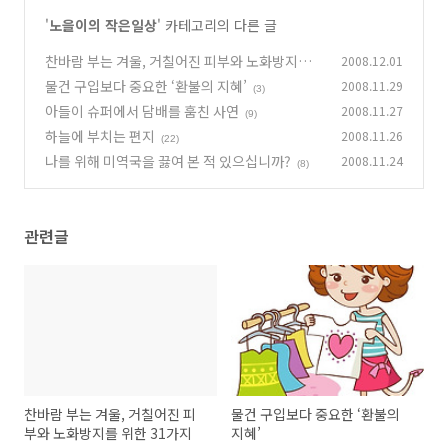
'
노을이의 작은일상
' 카테고리의 다른 글
찬바람 부는 겨울, 거칠어진 피부와 노화방지를
2008.12.01
위한 31가지
물건 구입보다 중요한 ‘환불의 지혜’
2008.11.29
(12)
(3)
아들이 슈퍼에서 담배를 훔친 사연
2008.11.27
(9)
하늘에 부치는 편지
2008.11.26
(22)
나를 위해 미역국을 끓여 본 적 있으십니까?
2008.11.24
(8)
관련글
찬바람 부는 겨울, 거칠어진 피
물건 구입보다 중요한 ‘환불의
부와 노화방지를 위한 31가지
지혜’