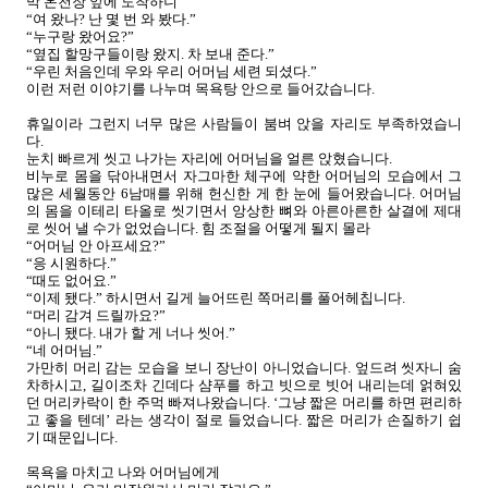
막 온천장 앞에 도착하니
“여 왔나? 난 몇 번 와 봤다.”
“누구랑 왔어요?”
“옆집 할망구들이랑 왔지. 차 보내 준다.”
“우린 처음인데 우와 우리 어머님 세련 되셨다.”
이런 저런 이야기를 나누며 목욕탕 안으로 들어갔습니다.
휴일이라 그런지 너무 많은 사람들이 붐벼 앉을 자리도 부족하였습니
다.
눈치 빠르게 씻고 나가는 자리에 어머님을 얼른 앉혔습니다.
비누로 몸을 닦아내면서 자그마한 체구에 약한 어머님의 모습에서 그
많은 세월동안 6남매를 위해 헌신한 게 한 눈에 들어왔습니다. 어머님
의 몸을 이테리 타올로 씻기면서 앙상한 뼈와 아른아른한 살결에 제대
로 씻어 낼 수가 없었습니다. 힘 조절을 어떻게 될지 몰라
“어머님 안 아프세요?”
“응 시원하다.”
“때도 없어요.”
“이제 됐다.” 하시면서 길게 늘어뜨린 쪽머리를 풀어헤칩니다.
“머리 감겨 드릴까요?”
“아니 됐다. 내가 할 게 너나 씻어.”
“네 어머님.”
가만히 머리 감는 모습을 보니 장난이 아니었습니다. 엎드려 씻자니 숨
차하시고, 길이조차 긴데다 샴푸를 하고 빗으로 빗어 내리는데 얽혀있
던 머리카락이 한 주먹 빠져나왔습니다. ‘그냥 짧은 머리를 하면 편리하
고 좋을 텐데’ 라는 생각이 절로 들었습니다.
짧은 머리가 손질하기 쉽
기 때문입니다.
목욕을 마치고 나와 어머님에게