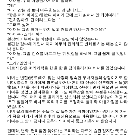
“어머님. 우리 미장원가서 머리 잘라요.”
“왜?”
“머리 감는 것 보니 너무 힘드신 것 같아서....”
“짧은 머리 파마도 해 봤다 아이가 근데 보기 싫어서 안 되것더라.”
“편하잖아요. 긴 머리 보다는...”
“그래도 싫어.”
“어머님 그럼 파마는 하지 말고 커트만 하시는 게 어때요?”
“아이쿠~ 싫다니까.”
완강히 거부하시는 바람에 아무 말도 하지 않았습니다.
불편함 감수해 가면서 까지 아무리 편리해도 변화를 하는 데는 쉽지 않
나 봅니다.
“어머님, 그럼 린스를 바르고 난 뒤 빗질을 하세요. 그럼 쉽게 될 것입니
다.”
“그래? 알았다.”
마르지 않은 머리카락을 한 올 한 올 감아올리시며 비녀를 꼽았습니다.
비녀는 변절(變節)하지 않는 사랑과 정숙한 부녀자들의 상징이기도 합
니다. 총각이 처녀에게 청혼을 하거나 혼례 때 신랑이 신부에게 신물(信
物)로 비녀를 주어 백년가약을 다짐했고, 신랑이 먼저 죽으면 관 속에
비녀를 넣었고 열녀문을 세울 때도 매죽잠을 받아 수절을 다짐했다고
합니다. 쪽이 머리 위로 올라가면 상스러워 보인다고 머리숱이 적고 바
쁘고 힘들어도 비녀로 쪽의 위치를 조정하여 품위와 마음가짐을 나타
냈습니다.
비녀 끝의 뾰족함은 꽂을 때 잘 들어가기 위함이었지만 위기 시에 자신
의 몸을 지키기 위한 최후의 호신용으로도 이용했다고 합니다. 이처럼
비녀는 그 안에 금지나 금욕의 의미까지 품고 사용되어 왔습니다.
현대화, 변화, 편리함만 쫓아가는 우리와는 다르게 습관 같지만 옛 모습