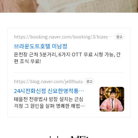
https://booking.naver.com/booking/3/bizes/1
광고
445424
브라운도트호텔 미남점
온천장 근처 5분거리, 6가지 OTT 무료 시청 가능, 간
편 조식 무료!
https://blog.naver.com/je0lfsuss
광고
24시전화신점 신묘한영적통찰
태을천천광법사 남다른영적능
태을천 천광법사 밤잠 설치는 근심
력
걱정 그 원인을 살펴 명쾌한 해법을
제시합니다. 사주 궁합 사업운 등 고
민의 방향을 살펴드립니다.