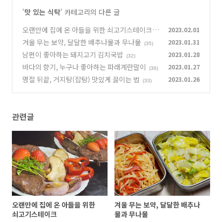
'
맛 있는 식탁
' 카테고리의 다른 글
오랜만에 집에 온 아들을 위한 쇠고기스테이크
2023.02.01
(4
겨울 무는 보약, 달달한 배추나물과 무나물
2023.01.31
2)
(35)
남편이 좋아하는 돼지고기 김치국밥
2023.01.28
(32)
바다의 향기, 누구나 좋아하는 파래계란말이
2023.01.27
(36)
명절 뒤끝, 거지탕(잡탕) 맛있게 끓이는 법
2023.01.26
(33)
관련글
오랜만에 집에 온 아들을 위한
겨울 무는 보약, 달달한 배추나
쇠고기스테이크
물과 무나물