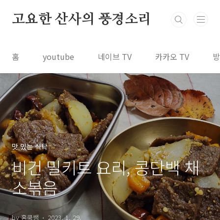
본문 바로가기
고요한 산사의 풍경소리
홈
youtube
네이브 TV
카카오 TV
방
맛 있는 식탁
비건 밀키트 요리, 콩단백 채
소볶음
by 홈쿡쌤
2023. 1. 29.