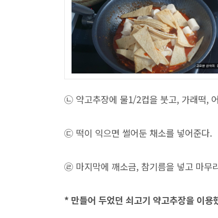
㉡ 약고추장에 물1/2컵을 붓고, 가래떡, 
㉢ 떡이 익으면 썰어둔 채소를 넣어준다.
㉣ 마지막에 깨소금, 참기름을 넣고 마무
* 만들어 두었던 쇠고기 약고추장을 이용