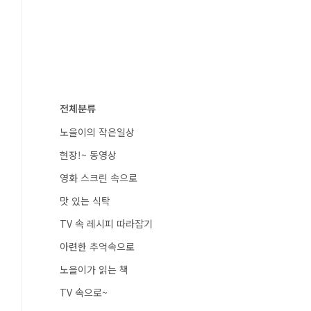
전체분류
노을이의 작은일상
현장!~ 동영상
영화 스크린 속으로
맛 있는 식탁
TV 속 레시피 따라잡기
아련한 추억속으로
노을이가 읽는 책
TV 속으로~