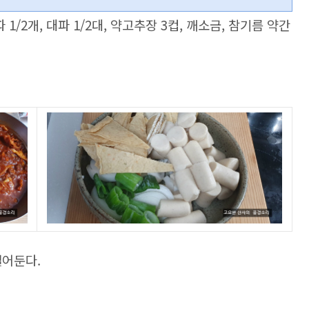
파 1/2개, 대파 1/2대, 약고추장 3컵, 깨소금, 참기름 약간
썰어둔다.