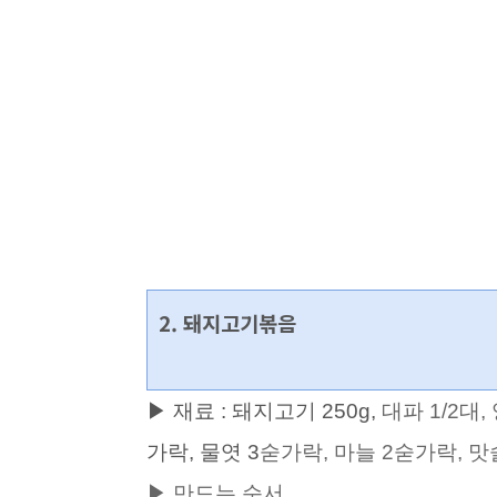
2. 돼지고기볶음
▶ 재료 : 돼지고기 250g,
대파 1/2대,
가락, 물엿 3
숟가락, 마늘 2숟가락, 맛
▶ 만드는 순서