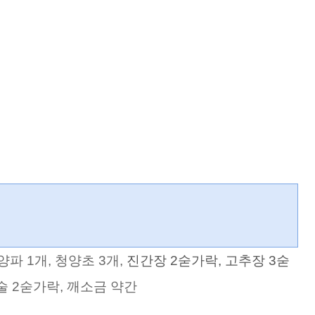
 양파 1개, 청양초 3개,
진간장 2숟가락, 고추장 3숟
술 2숟가락,
깨소금 약간