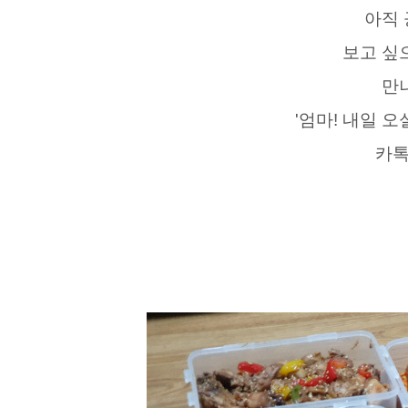
아직 
보고 싶
만
'엄마! 내일 오
카톡