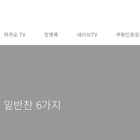
카카오 TV
방명록
네이브TV
쿠팡인포링
, 밑반찬 6가지