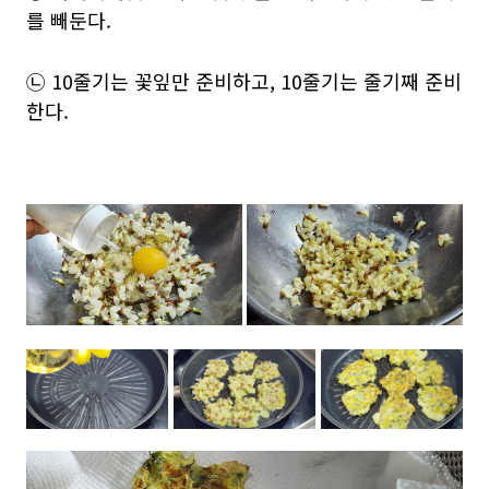
를 빼둔다.
㉡ 10줄기는 꽃잎만 준비하고, 10줄기는 줄기째 준비
한다.