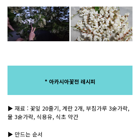
* 아카시아꽃전 레시피
▶ 재료 : 꽃잎 20줄기, 계란 2개, 부침가루 3숟가락,
물 3숟가락, 식용유, 식초 약간
▶ 만드는 순서