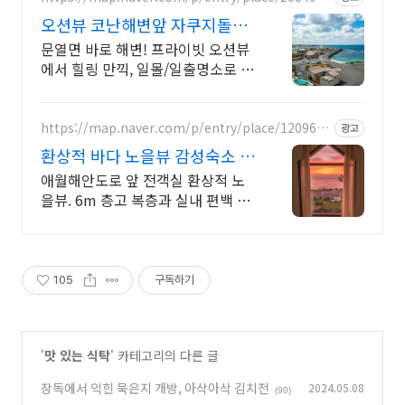
971
오션뷰 코난해변앞 자쿠지돌집
2인~10인 대가족/단체예약
문열면 바로 해변! 프라이빗 오션뷰
에서 힐링 만끽, 일몰/일출명소로 인
생샷 필수. 제주 감성 예쁘다고 소문
난 힐링스테이, 바배큐불멍, 스파족
욕, 제주바다보러오세요
https://map.naver.com/p/entry/place/1209676
광고
737
환상적 바다 노을뷰 감성숙소 통
창 너머 애월 파노라마바다
애월해안도로 앞 전객실 환상적 노
을뷰. 6m 층고 복층과 실내 편백 스
파에서 즐기 날씨 상관없는 프라이
빗 편백자쿠지 스파. 탁트인 오션뷰
통창 아래서 누리는 로맨틱
105
구독하기
'
맛 있는 식탁
' 카테고리의 다른 글
장독에서 익힌 묵은지 개방, 아삭아삭 김치전
2024.05.08
(90)