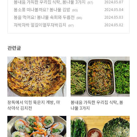
봄내음 가득한 우리집 식탁, 봄나물 3가지
2024.05.07
(97)
봄소풍 떠나볼까요? 봄나물 김밥
2024.05.04
(93)
봄을 먹어요! 봄나물 숙회와 두릅전
2024.05.03
(96)
자박자박 얼갈이열무자박김치
2024.05.02
(97)
관련글
장독에서 익힌 묵은지 개방, 아
봄내음 가득한 우리집 식탁, 봄
삭아삭 김치전
나물 3가지