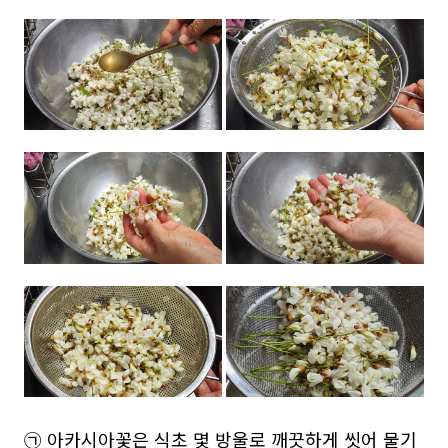
㉠ 아카시아꽃은 식초 몇 방울로 깨끗하게 씻어 물기