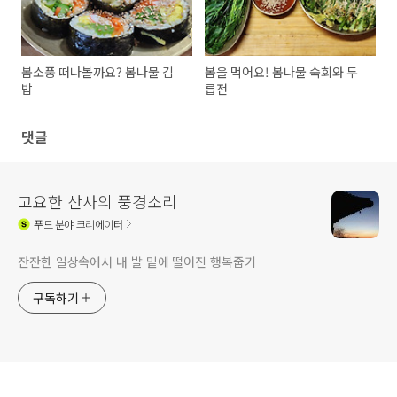
봄소풍 떠나볼까요? 봄나물 김
봄을 먹어요! 봄나물 숙회와 두
밥
릅전
댓글
고요한 산사의 풍경소리
푸드
분야 크리에이터
잔잔한 일상속에서 내 발 밑에 떨어진 행복줍기
구독하기