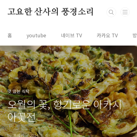
본문 바로가기
고요한 산사의 풍경소리
홈
youtube
네이브 TV
카카오 TV
방
맛 있는 식탁
오월의 꽃, 향기로운 아카시
아꽃전
by 홈쿡쌤
2024. 5. 6.