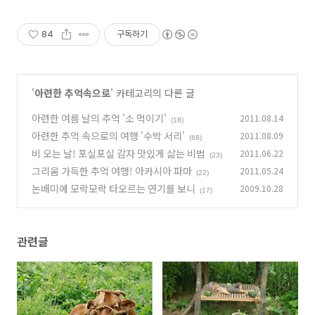
84
구독하기
'
아련한 추억속으로
' 카테고리의 다른 글
아련한 여름 날의 추억 '소 먹이기'
2011.08.14
(18)
아련한 추억 속으로의 여행 '수박 서리'
2011.08.09
(68)
비 오는 날! 포실포실 감자 맛있게 삶는 비법
2011.06.22
(23)
그리움 가득한 추억 여행! 아카시아 파마
2011.05.24
(22)
논배미에 모락모락 타오르는 연기를 보니
2009.10.28
(17)
관련글