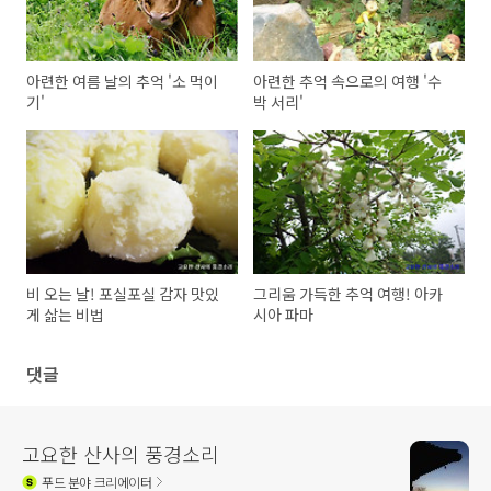
아련한 여름 날의 추억 '소 먹이
아련한 추억 속으로의 여행 '수
기'
박 서리'
비 오는 날! 포실포실 감자 맛있
그리움 가득한 추억 여행! 아카
게 삶는 비법
시아 파마
댓글
고요한 산사의 풍경소리
푸드
분야 크리에이터