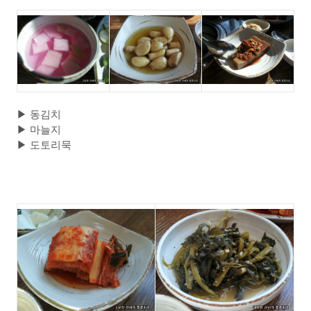
▶
동김치
▶
마늘지
▶
도토리묵