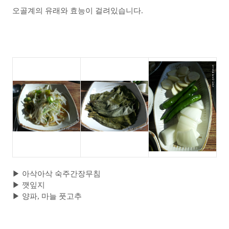
오골계의 유래와 효능이 걸려있습니다.
▶ 아삭아삭 숙주간장무침
▶
깻잎지
▶
양파, 마늘 풋고추