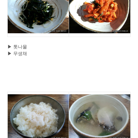
▶
톳나물
▶
무생채