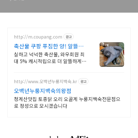
http://m.coupang.com
광고
축산물 쿠팡 푸짐한 양! 알뜰한
가격
실하고 넉넉한 축산물, 와우회원 최
대 5% 캐시적립으로 더 알뜰하게!
비싼 고기값 걱정 마세요. 와우회원
캐시적립으로 식탁을 풍성하게!
http://www.오백년누룽지백숙.kr
광고
오백년누룽지백숙의왕점
청계산맛집 토종닭 오리 오골계 누룽지백숙전문점으
로 정성으로 모시겠습니다