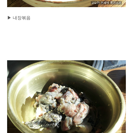
▶
내장볶음