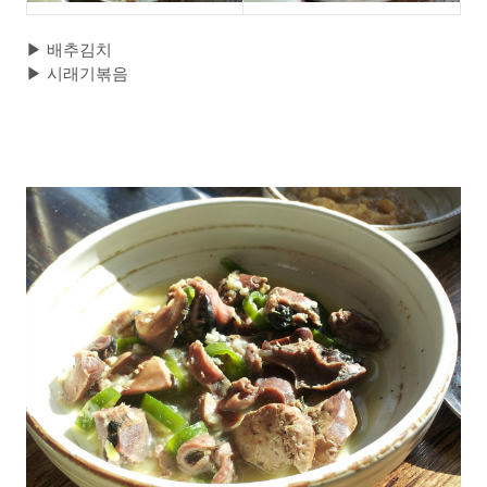
▶
배추김치
▶
시래기볶음