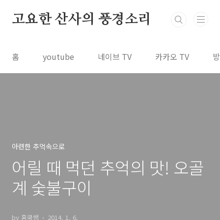
본문 바로가기
고요한 산사의 풍경소리
홈
youtube
네이브 TV
카카오 TV
방
아련한 추억속으로
어릴 때 먹던 추억의 맛! 오골
계 숯불구이
by 홈쿡쌤
2014. 1. 6.