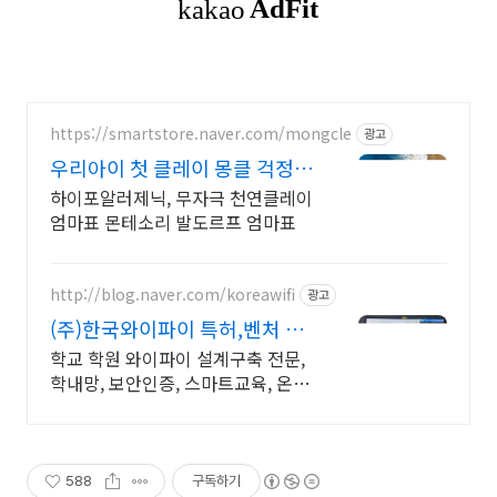
https://smartstore.naver.com/mongcle
광고
우리아이 첫 클레이 몽클 걱정과
장벽없는 창작의 즐움
하이포알러제닉, 무자극 천연클레이
엄마표 몬테소리 발도르프 엄마표
http://blog.naver.com/koreawifi
광고
(주)한국와이파이 특허,벤처 1:1
맞춤 상담 및 견적
학교 학원 와이파이 설계구축 전문,
학내망, 보안인증, 스마트교육, 온라
인학습 와이파이 설계 구축 프로모
션 전문회사, 팝업스토어 등 다수 레
퍼런스 보유
588
구독하기