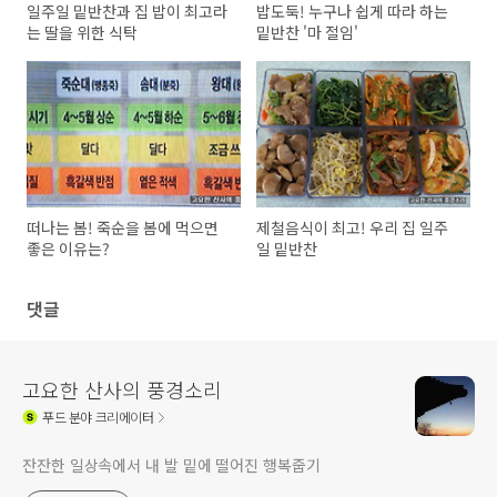
일주일 밑반찬과 집 밥이 최고라
밥도둑! 누구나 쉽게 따라 하는
는 딸을 위한 식탁
밑반찬 '마 절임'
떠나는 봄! 죽순을 봄에 먹으면
제철음식이 최고! 우리 집 일주
좋은 이유는?
일 밑반찬
댓글
고요한 산사의 풍경소리
푸드
분야 크리에이터
잔잔한 일상속에서 내 발 밑에 떨어진 행복줍기