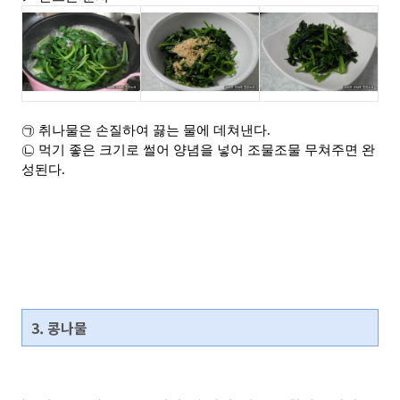
㉠ 취나물은 손질하여 끓는 물에 데쳐낸다.
㉡ 먹기 좋은 크기로 썰어 양념을 넣어 조물조물 무쳐주면 완
성된다.
3. 콩나물