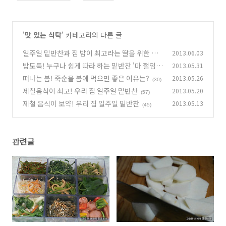
'
맛 있는 식탁
' 카테고리의 다른 글
일주일 밑반찬과 집 밥이 최고라는 딸을 위한 식
2013.06.03
탁
밥도둑! 누구나 쉽게 따라 하는 밑반찬 '마 절임'
2013.05.31
(57)
떠나는 봄! 죽순을 봄에 먹으면 좋은 이유는?
2013.05.26
(36)
(30)
제철음식이 최고! 우리 집 일주일 밑반찬
2013.05.20
(57)
제철 음식이 보약! 우리 집 일주일 밑반찬
2013.05.13
(45)
관련글