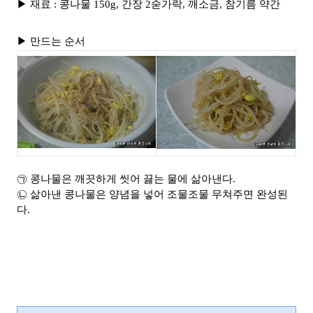
▶ 재료 : 콩나물 150g, 간장 2숟가락, 깨소금, 참기름 약간
▶ 만드는 순서
㉠ 콩나물은 깨끗하게 씻어 끓는 물에 삶아낸다.
㉡ 삶아낸 콩나물은 양념을 넣어 조물조물 무쳐주면 완성된
다.