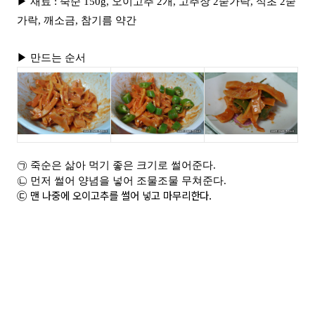
▶ 재료 : 죽순 150g, 오이고추 2개, 고추장 2숟가락, 식초 2숟
가락, 깨소금, 참기름 약간
▶ 만드는 순서
㉠ 죽순은 삶아 먹기 좋은 크기로 썰어준다.
㉡ 먼저 썰어 양념을 넣어 조물조물 무쳐준다.
㉢ 맨 나중에 오이고추를 썰어 넣고 마무리한다.