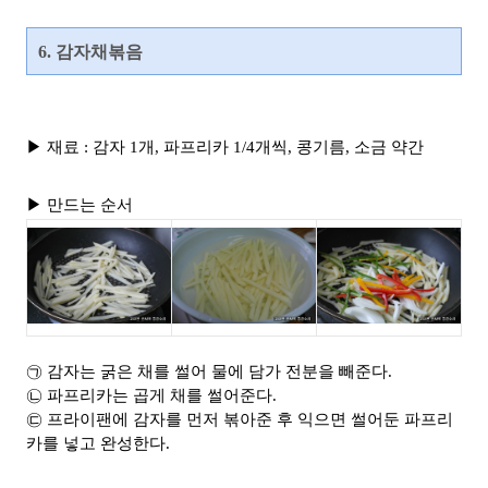
6. 감자채볶음
▶ 재료 : 감자 1개, 파프리카 1/4개씩, 콩기름, 소금 약간
▶ 만드는 순서
㉠ 감자는 굵은 채를 썰어 물에 담가 전분을 빼준다.
㉡ 파프리카는 곱게 채를 썰어준다.
㉢ 프라이팬에 감자를 먼저 볶아준 후 익으면 썰어둔 파프리
카를 넣고 완성한다.