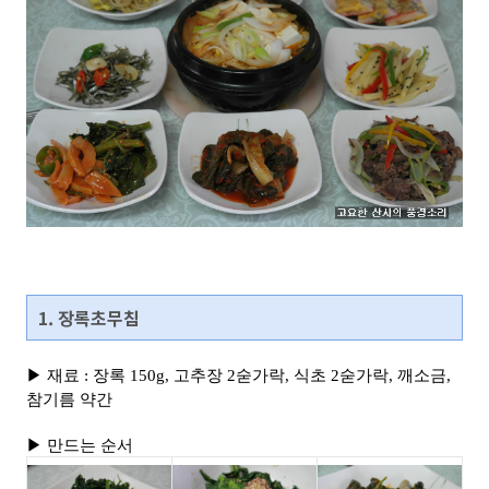
1. 장록초무침
▶ 재료 : 장록 150g, 고추장 2숟가락, 식초 2숟가락, 깨소금,
참기름 약간
▶ 만드는 순서