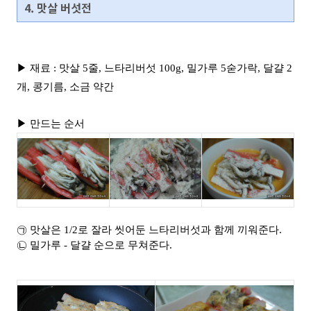
4. 맛살 버섯전
▶ 재료 : 맛살 5줄, 느타리버섯 100g, 밀가루 5숟가락, 달걀 2
개, 콩기름, 소금 약간
▶ 만드는 순서
㉠ 맛살은 1/2로 잘라 씻어둔 느타리버섯과 함께 끼워준다.
㉡ 밀가루 - 달걀 순으로 무쳐준다.