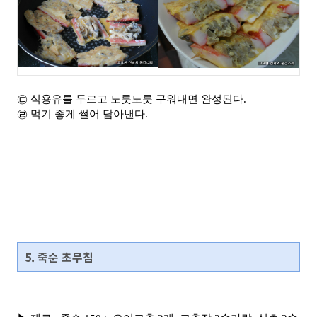
㉢ 식용유를 두르고 노릇노릇 구워내면 완성된다.
㉣ 먹기 좋게 썰어 담아낸다.
5. 죽순 초무침