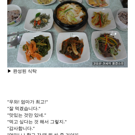
▶ 완성된 식탁
"우와! 엄마가 최고!"
"잘 먹겠습니다."
"맛있는 것만 있네."
"먹고 싶다는 것 해서 그렇지."
"감사합니다."
"엄마! 나 학교
갈 때 뭐 싸 줄 거야?"