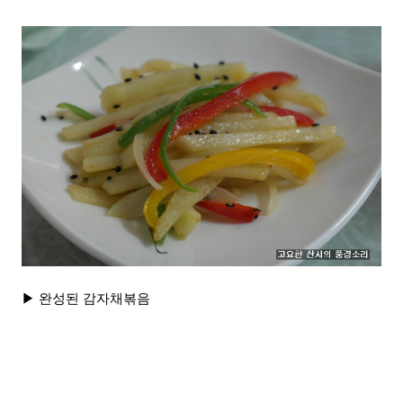
▶ 완성된 감자채볶음