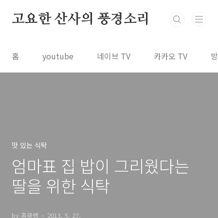
본문 바로가기
고요한 산사의 풍경소리
홈
youtube
네이브 TV
카카오 TV
방
맛 있는 식탁
엄마표 집 밥이 그리웠다는
딸을 위한 식탁
by 홈쿡쌤
2013. 5. 27.