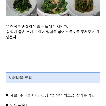
㉠ 장록은 손질하여 끓는 물에 데쳐낸다.
㉡ 먹기 좋은 크기로 썰어 양념을 넣어 조물조물 무쳐주면 완
성된다.
2. 취나물 무침
▶ 재료 : 취나물 150g, 간장 2숟가락, 깨소금, 참기름 약간
▶ 만드는 순서