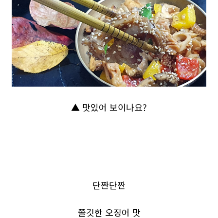
▲ 맛있어 보이나요?
단짠단짠
쫄깃한 오징어 맛