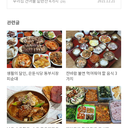
우리집 건어물 밑반찬 4가지
2021.12.21
(29)
관련글
생활의 달인, 은둔식당 동부시장
찬바람 불면 먹어줘야 할 음식 3
피순대
가지