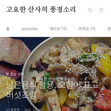
본문 바로가기
고요한 산사의 풍경소리
홈
youtube
네이브 TV
카카오 TV
방
맛 있는 식탁
남은음식 활용, 오징어 표고
버섯조림
by 홈쿡쌤
2021. 12. 26.