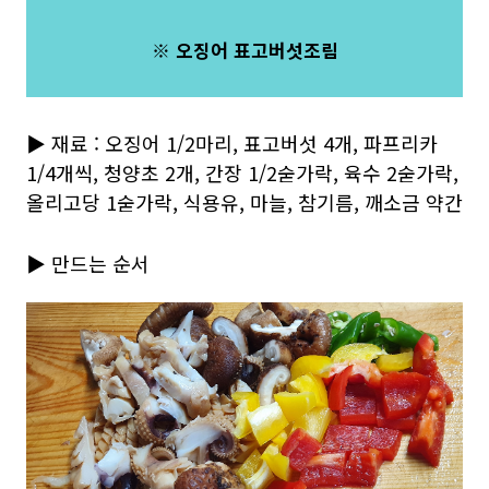
※ 오징어 표고버섯조림
▶ 재료 : 오징어 1/2마리, 표고버섯 4개, 파프리카
1/4개씩, 청양초 2개, 간장 1/2숟가락, 육수 2숟가락,
올리고당 1숟가락, 식용유, 마늘, 참기름, 깨소금 약간
▶ 만드는 순서