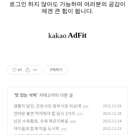
로그인 하지 않아도 가능하며 여러분의 공감이
제겐 큰 힘이 됩니다.
61
구독하기
'
맛 있는 식탁
' 카테고리의 다른 글
생활의 달인, 은둔식당 동부시장 피순대
2021.12.29
(29)
찬바람 불면 먹어줘야 할 음식 3가지
2021.12.28
(27)
남은 수육활용, 수육 묵은지볶음
2021.12.24
(26)
아이들과 함께 먹을 도시락
2021.12.23
(22)