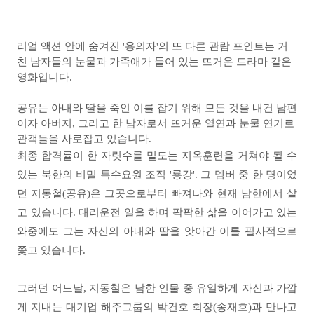
리얼 액션 안에 숨겨진 '용의자'의 또 다른 관람 포인트는 거
친 남자들의 눈물과 가족애가 들어 있는
뜨거운 드라마 같은
영화입니다.
공유는 아내와 딸을 죽인 이를 잡기 위해 모든 것을 내건 남편
이자 아버지, 그리고 한 남자로서 뜨거운 열연과 눈물 연기로
관객들을 사로잡고 있습니
다.
최종 합격률이 한 자릿수를 밑도는 지옥훈련을 거쳐야 될 수
있는 북한의 비밀 특수요원 조직 '룡강'. 그 멤버 중 한 명이었
던 지동철(공유)은 그곳으로부터 빠져나와 현재 남한에서 살
고 있습니
다. 대리운전 일을 하며 팍팍한 삶을 이어가고 있는
와중에도 그는 자신의 아내와 딸을 앗아간 이를 필사적으로
쫓고 있습니
다.
그러던 어느날, 지동철은 남한 인물 중 유일하게 자신과 가깝
게 지내는 대기업 해주그룹의 박건호 회장(송재호)과 만나고