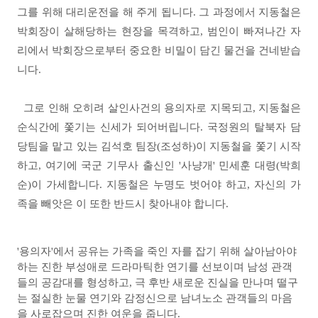
그를 위해 대리운전을 해 주게 됩니
다. 그 과정에서 지동철은
박회장이 살해당하는 현장을 목격하고, 범인이 빠져나간 자
리에서 박회장으로부터 중요한 비밀이 담긴 물건을 건네받습
니
다.
그로 인해 오히려 살인사건의 용의자로 지목되고, 지동철은
순식간에 쫓기는 신세가 되어버립니
다. 국정원의 탈북자 담
당팀을 맡고 있는 김석호 팀장(조성하)이 지동철을 쫓기 시작
하고, 여기에 국군 기무사 출신인 '사냥개' 민세훈 대령(박희
순)이 가세합니
다. 지동철은 누명도 벗어야 하고, 자신의 가
족을 빼앗은 이 또한 반드시 찾아내야 합니
다.
'용의자'에서 공유는 가족을 죽인 자를 잡기 위해 살아남아야
하는 진한 부성애로 드라마틱한 연기를 선보이며 남성 관객
들의 공감대를 형성하고, 극 후반 새로운 진실을 만나며 떨구
는 절실한 눈물 연기와 감정신으로 남녀노소 관객들의 마음
을 사로잡으며 진한 여운을 줍니다
.