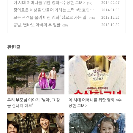
이 시대 어머니를 위한 영화 <수상한 그녀>
2014.02.07
(33)
(32)
정의로운 세상을 만들어 가려는 노력 <변호인>
2014.01.03
모든 관객을 울려 버린 영화 '집으로 가는 길'
2013.12.26
(22)
(16)
공범, 딸바보 아빠의 두 얼굴
2013.10.30
(26)
관련글
우리 부모님 이야기 '님아, 그 강
이 시대 어머니를 위한 영화 <수
을 건너지 마오'
상한 그녀>