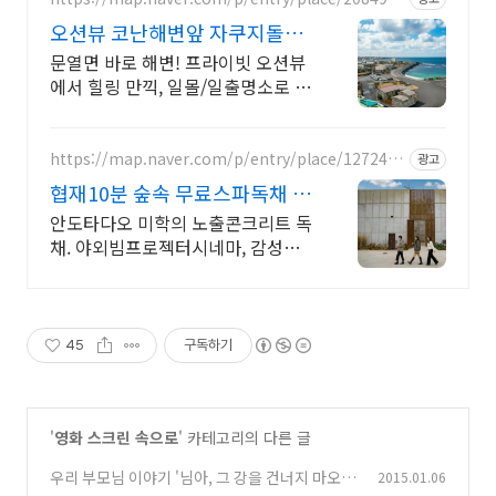
971
오션뷰 코난해변앞 자쿠지돌집
2인~10인 대가족/단체예약
문열면 바로 해변! 프라이빗 오션뷰
에서 힐링 만끽, 일몰/일출명소로 인
생샷 필수. 제주 감성 예쁘다고 소문
난 힐링스테이, 바배큐불멍, 스파족
욕, 제주바다보러오세요
https://map.naver.com/p/entry/place/1272451
광고
134
협재10분 숲속 무료스파독채 안
도타다오 미학이 깃든 건축
안도타다오 미학의 노출콘크리트 독
채. 야외빔프로젝터시네마, 감성불
멍, 무료야외스파 퀸침대2개 여유로
운 숙면. 프리미엄 오베스 어메니티,
캡슐커피완비. 먼지없는 청결
45
구독하기
'
영화 스크린 속으로
' 카테고리의 다른 글
우리 부모님 이야기 '님아, 그 강을 건너지 마오'
2015.01.06