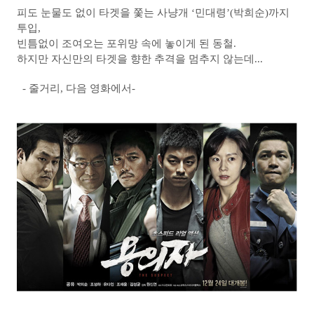
피도 눈물도 없이 타겟을 쫓는 사냥개 ‘민대령’(박희순)까지
투입,
빈틈없이 조여오는 포위망 속에 놓이게 된 동철.
하지만 자신만의 타겟을 향한 추격을 멈추지 않는데...
- 줄거리, 다음 영화에서-