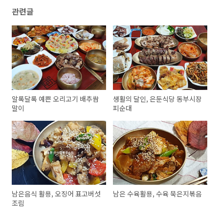
관련글
알록달록 예쁜 오리고기 배추쌈
생활의 달인, 은둔식당 동부시장
말이
피순대
남은음식 활용, 오징어 표고버섯
남은 수육활용, 수육 묵은지볶음
조림