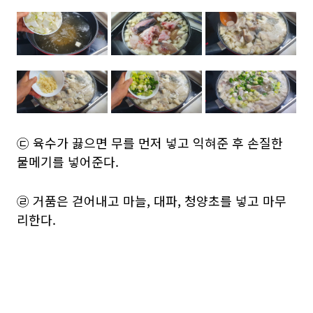
㉢ 육수가 끓으면 무를 먼저 넣고 익혀준 후 손질한
물메기를 넣어준다.
㉣ 거품은 걷어내고 마늘, 대파, 청양초를 넣고 마무
리한다.