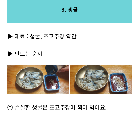
3. 생굴
▶ 재료 : 생굴, 초고추장 약간
▶ 만드는 순서
㉠ 손질한 생굴은 초고추장에 찍어 먹어요.