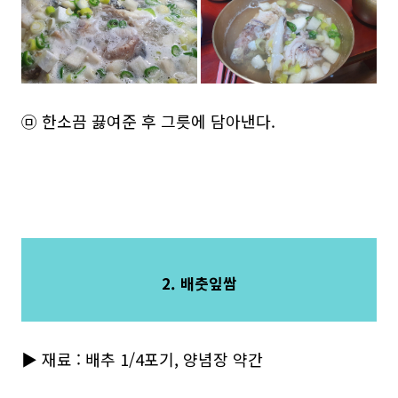
㉤ 한소끔 끓여준 후 그릇에 담아낸다.
2. 배춧잎쌈
▶ 재료 : 배추 1/4포기, 양념장 약간