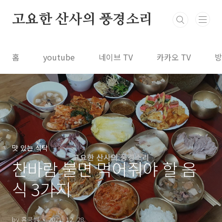
본문 바로가기
고요한 산사의 풍경소리
홈
youtube
네이브 TV
카카오 TV
방
맛 있는 식탁
찬바람 불면 먹어줘야 할 음
식 3가지
by 홈쿡쌤
2021. 12. 28.