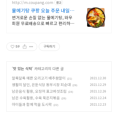
http://m.coupang.com
광고
물메기탕 쿠팡 오늘 주문 내일
도착 로켓
번거로운 손질 없는 물메기탕, 와우
회원 무료배송으로 빠르고 편리하
게! 꽁꽁 얼어 신선하게 도착하는 생
선, 와우회원은 30일 내 무료반품.
59
구독하기
'
맛 있는 식탁
' 카테고리의 다른 글
알록달록 예쁜 오리고기 배추쌈말이
2021.12.30
(21)
생활의 달인, 은둔식당 동부시장 피순대
2021.12.29
(29)
남은음식 활용, 오징어 표고버섯조림
2021.12.26
(24)
남은 수육활용, 수육 묵은지볶음
2021.12.24
(26)
아이들과 함께 먹을 도시락
2021.12.23
(22)