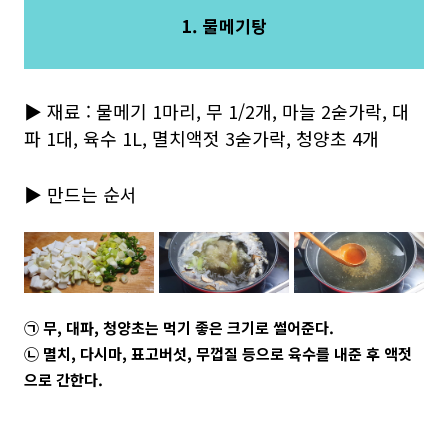
1. 물메기탕
▶ 재료 : 물메기 1마리, 무 1/2개, 마늘 2숟가락, 대
파 1대, 육수 1L, 멸치액젓 3숟가락, 청양초 4개
▶ 만드는 순서
㉠ 무, 대파, 청양초는 먹기 좋은 크기로 썰어준다.
㉡ 멸치, 다시마, 표고버섯, 무껍질 등으로 육수를 내준 후 액젓
으로 간한다.