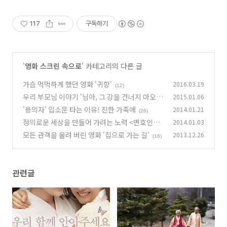
117
구독하기
'
영화 스크린 속으로
' 카테고리의 다른 글
가슴 먹먹하게 했던 영화 '귀향'
2016.03.19
(12)
우리 부모님 이야기 '님아, 그 강을 건너지 마오'
2015.01.06
'용의자' 입소문 타는 이유! 진한 가족애
2014.01.21
(33)
(26)
정의로운 세상을 만들어 가려는 노력 <변호인>
2014.01.03
모든 관객을 울려 버린 영화 '집으로 가는 길'
2013.12.26
(22)
(16)
관련글