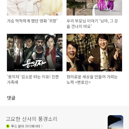
가슴 먹먹하게 했던 영화 '귀향'
우리 부모님 이야기 '님아, 그 강
을 건너지 마오'
'용의자' 입소문 타는 이유! 진한
정의로운 세상을 만들어 가려는
가족애
노력 <변호인>
댓글
고요한 산사의 풍경소리
푸드
분야 크리에이터