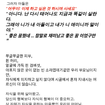
그러자 아들은
"어무이! 이제 하고 싶은 것 하시며 사세요"
"아니다. 난 다시 태어나도 지금과 똑같이 살란
다.
그래야 니가 내 아들이고 내가 니 애미니까 말이
야."
좋은 꿈꿨네 .. 참말로 재미났고 좋은 꿈 이었구만
"
"
쭈글쭈글한 피부,
휜 허리,
얼굴에 가득 핀 검버섯,
아프지 않은 곳이 없는 빈 소라껍데기같은 우리 부모님이지
만,
자식에게 의지하고 싶지 않다며 시골에서 혼자 지내시는 어
르신이 더 많습니다.
자식을 위해 살아왔고,
당신의 행복보다 자식의 행복이 더 중요하고,
삶 자체가 자식을 위하는 마음뿐인 우리의 어머님,