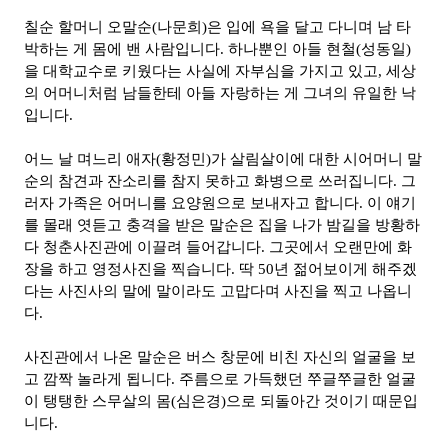
칠순 할머니 오말순(나문희)은 입에 욕을 달고 다니며 남 타
박하는 게 몸에 밴 사람입니다. 하나뿐인 아들 현철(성동일)
을 대학교수로 키웠다는 사실에 자부심을 가지고 있고, 세상
의 어머니처럼 남들한테 아들 자랑하는 게 그녀의 유일한 낙
입니다.
어느 날 며느리 애자(황정민)가 살림살이에 대한 시어머니 말
순의 참견과 잔소리를 참지 못하고 화병으로 쓰러집니다. 그
러자 가족은 어머니를 요양원으로 보내자고 합니다. 이 얘기
를 몰래 엿듣고 충격을 받은 말순은 집을 나가 밤길을 방황하
다 청춘사진관에 이끌려 들어갑니다. 그곳에서 오랜만에 화
장을 하고 영정사진을 찍습니다. 딱 50년 젊어보이게 해주겠
다는 사진사의 말에 말이라도 고맙다며 사진을 찍고 나옵니
다.
사진관에서 나온 말순은 버스 창문에 비친 자신의 얼굴을 보
고 깜짝 놀라게 됩니다. 주름으로 가득했던 쭈글쭈글한 얼굴
이 탱탱한 스무살의 몸(심은경)으로 되돌아간 것이기 때문입
니다.