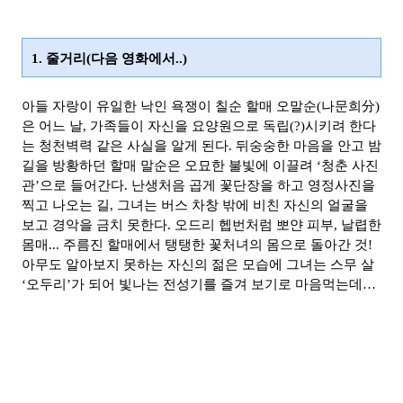
1. 줄거리(다음 영화에서..)
아들 자랑이 유일한 낙인 욕쟁이 칠순 할매 오말순(나문희分)
은 어느 날, 가족들이 자신을 요양원으로 독립(?)시키려 한다
는 청천벽력 같은 사실을 알게 된다. 뒤숭숭한 마음을 안고 밤
길을 방황하던 할매 말순은 오묘한 불빛에 이끌려 ‘청춘 사진
관’으로 들어간다. 난생처음 곱게 꽃
단장을 하고 영정사진을
찍고 나오는 길, 그녀는 버스 차창 밖에 비친 자신의 얼굴을
보고 경악을 금치 못한다. 오드리 헵번처럼 뽀얀 피부, 날렵한
몸매... 주름진 할매에서 탱탱한 꽃처녀의 몸으로 돌아간 것!
아무도 알아보지 못하는 자신의 젊은 모습에 그녀는 스무 살
‘오두리’가 되
어 빛나는 전성기를 즐겨 보기로 마음먹는데…