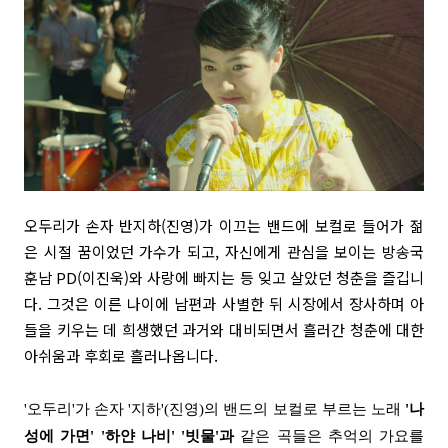
오두리가 손자 반지하(진영)가 이끄는 밴드에 보컬로 들어가 젊
은 시절 꿈이었던 가수가 되고, 자신에게 관심을 보이는 방송국
훈남 PD(이진욱)와 사랑에 빠지는 등 잊고 살았던 청춘을 즐깁니
다. 그것은 이른 나이에 남편과 사별한 뒤 시장에서 장사하며 아
들을 키우는 데 희생했던 과거와 대비되면서 흘러간 청춘에 대한
아쉬움과 후회로 흘러나옵니다.
'오두리'가 손자 '지하'(진영)의 밴드의 보컬로 부르는 노래
'나
성에 가면' '하얀 나비' '빗물'과
같은 곡들은 추억의 가요를