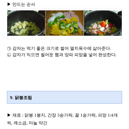
▶ 만드는 순서
㉠ 감자는 먹기 좋은 크기로 썰어 멸치육수에 삶아준다.
㉡ 감자가 익으면 썰어둔 햄과 양파 피망을 넣어 완성한다.
9. 닭봉조림
▶ 재료 : 닭봉 1봉지, 간장 3숟가락, 꿀 1숟가락, 피망 1/4개
씩, 깨소금, 마늘 약간