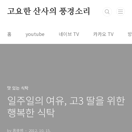
본문 바로가기
고요한 산사의 풍경소리
홈
youtube
네이브 TV
카카오 TV
방
맛 있는 식탁
일주일의 여유, 고3 딸을 위한
행복한 식탁
by 홈쿡쌤
2012. 10. 15.