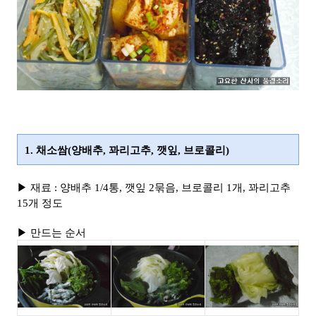
1. 채소쌈(양배추, 꽈리고추, 깻잎, 브로콜리)
▶ 재료 : 양배추 1/4통, 깻잎 2묶음, 브로콜리 1개, 꽈리고추
15개 정도
▶ 만드는 순서