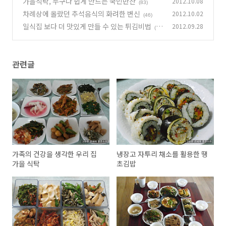
가을식탁, 누구나 쉽게 만드는 국민반찬
2012.10.08
(83)
차례상에 올랐던 추석음식의 화려한 변신
2012.10.02
(46)
일식집 보다 더 맛있게 만들 수 있는 튀김비법
2012.09.28
(5
3)
관련글
가족의 건강을 생각한 우리 집
냉장고 자투리 채소를 활용한 땡
가을 식탁
초김밥