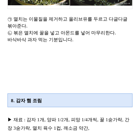
㉠ 멸치는 이물질을 제거하고 올리브유를 두르고 다글다글
볶아준다.
㉡ 볶은 멸치에 꿀을 넣고 아몬드를 넣어 마무리한다.
바삭바삭 과자 먹는 기분입니다.
8. 감자 햄 조림
▶ 재료 : 감자 1개, 양파 1/2개, 피망 1/4개씩, 꿀 1숟가락, 간
장 3숟가락, 멸치 육수 1컵, 깨소금 약간,