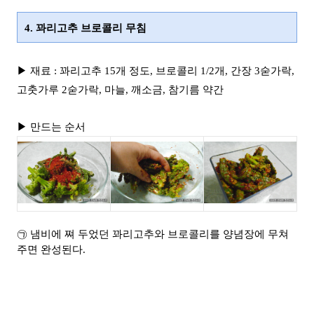
4. 꽈리고추 브로콜리 무침
▶ 재료 : 꽈리고추 15개 정도, 브로콜리 1/2개, 간장 3숟가락,
고춧가루 2숟가락, 마늘, 깨소금, 참기름 약간
▶ 만드는 순서
㉠ 냄비에 쪄 두었던 꽈리고추와 브로콜리를 양념장에 무쳐
주면 완성된다.