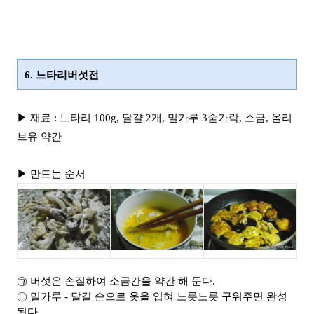
6. 느타리버섯전
▶ 재료 : 느타리 100g, 달걀 2개, 밀가루 3숟가락, 소금, 올리
브유 약간
▶ 만드는 순서
㉠ 버섯은 손질하여 소금간을 약간 해 둔다.
㉡ 밀가루 - 달걀 순으로 옷을 입혀 노릇노릇 구워주면 완성
된다.