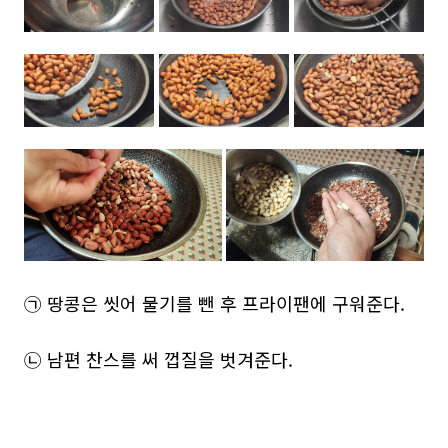
㉠ 땅콩은 씻어 물기를 뺀 후 프라이팬에 구워준다.
㉡ 남편 찬스를 써 껍질을 벗겨준다.