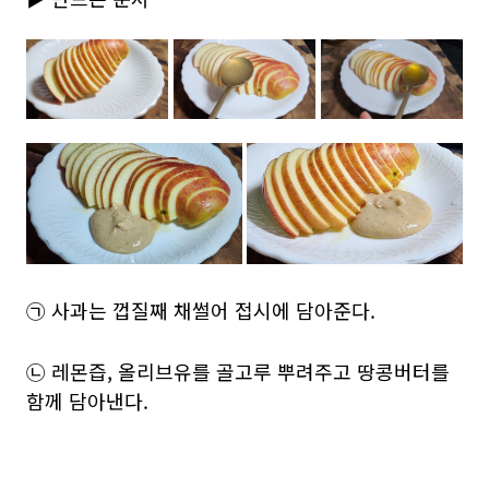
㉠ 사과는 껍질째 채썰어 접시에 담아준다.
㉡ 레몬즙, 올리브유를 골고루 뿌려주고 땅콩버터를
함께 담아낸다.