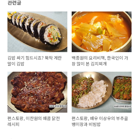
관련글
김밥 싸기 힘드시죠? 뚝딱 계란
백종원의 요리비책, 한국인이 가
말이 김밥
장 많이 본 김치찌개
편스토랑, 이찬원의 매콤 닭전
편스토랑, 배우 이상우의 부추골
레시피
뱅이장과 비빔밥