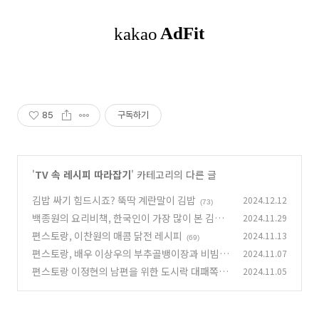
85
구독하기
'
TV 속 레시피 따라잡기
' 카테고리의 다른 글
김밥 싸기 힘드시죠? 뚝딱 계란말이 김밥
2024.12.12
(73)
백종원의 요리비책, 한국인이 가장 많이 본 김치
2024.11.29
찌개
편스토랑, 이찬원의 매콤 닭전 레시피
2024.11.13
(74)
(69)
편스토랑, 배우 이상우의 부추골뱅이장과 비빔밥
2024.11.07
편스토랑 이정현의 남편을 위한 도시락 대패쪽파
2024.11.05
(70)
김밥
(37)