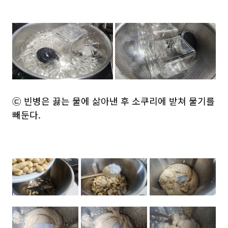
㉢ 빈병은 끓는 물에 삶아낸 후 소쿠리에 받쳐 물기를
빼둔다.