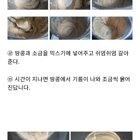
㉣ 땅콩과 소금을 믹스기에 넣어주고 쉬엄쉬엄 갈아
준다.
㉤ 시간이 지나면 땅콩에서 기름이 나와 조금씩 묽어
진답니다.