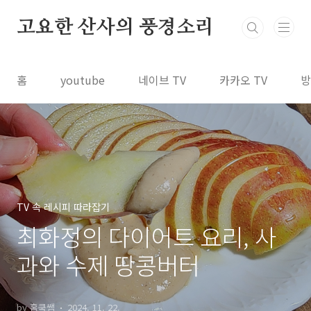
본문 바로가기
고요한 산사의 풍경소리
홈
youtube
네이브 TV
카카오 TV
방
TV 속 레시피 따라잡기
최화정의 다이어트 요리, 사
과와 수제 땅콩버터
by 홈쿡쌤
2024. 11. 22.