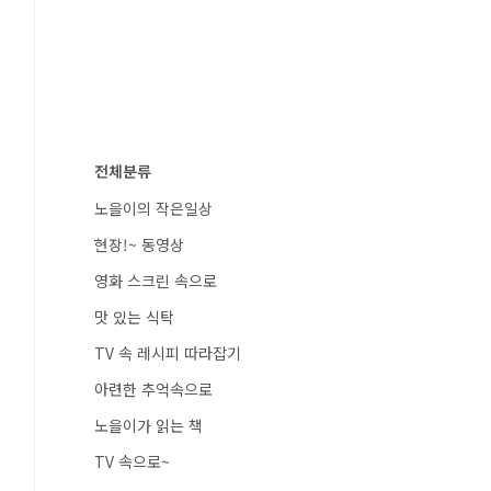
전체분류
노을이의 작은일상
현장!~ 동영상
영화 스크린 속으로
맛 있는 식탁
TV 속 레시피 따라잡기
아련한 추억속으로
노을이가 읽는 책
TV 속으로~