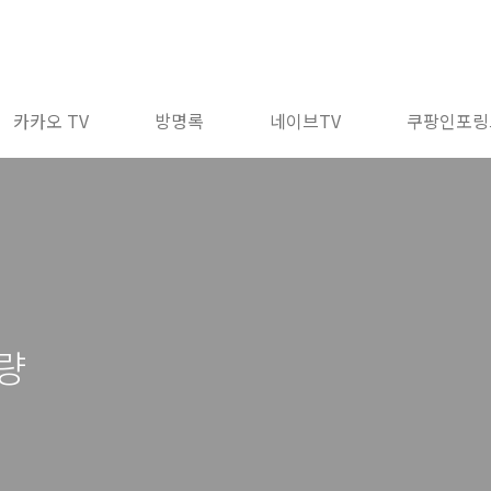
카카오 TV
방명록
네이브TV
쿠팡인포링
량