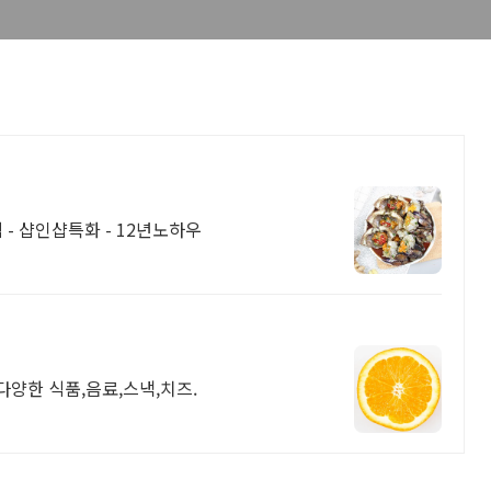
- 샵인샵특화 - 12년노하우
다양한 식품,음료,스낵,치즈.