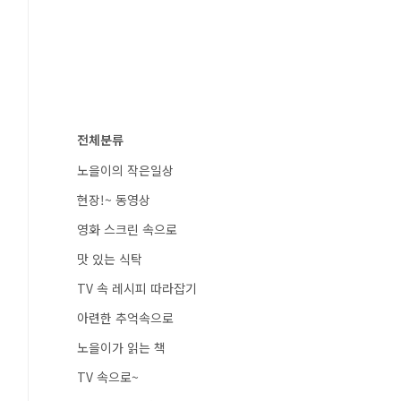
전체분류
노을이의 작은일상
현장!~ 동영상
영화 스크린 속으로
맛 있는 식탁
TV 속 레시피 따라잡기
아련한 추억속으로
노을이가 읽는 책
TV 속으로~