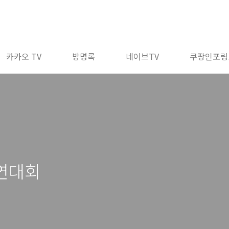
카카오 TV
방명록
네이브TV
쿠팡인포링
경연대회