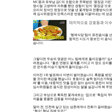
MC몽과 유부남 김C의 조합으로 주목받은 ‘몽장금 가든
명시절 고생하며 자취를 했던 경험이 있어 ‘몽장금’으로
요리의 정석인 된장으로 맛을 낸 꽃게탕과 전통방식으로 만
께 심사위원장의 만족스러운 반응을 이끌어내는 데 성공
마지막으로 강호동과 이수
‘형제식당’팀이 퓨전음식을 선
험적인 시도가 돋보인 이 음식
습니다.
그렇다면 우승의 영광은 어느 팀에게로 돌아갔을까? 심
려졌습니다. “좋은 연평도 꽃게를 가지고 이 정도 요리
은 은지원-이승기 팀에게 돌아갔습니다.
이어진 1위 발표에서 이변이 벌어졌습니다. 혹평을 받았던
할 것이란 예감을 했습니다. 호동이도 슬쩍 엄지손가락을
레’를 이용, 대중적인 맛을 잡은 점이 승리의 원천이 되었
심사위원들은 음식은 정성이라는 말을 실감나게 해 주었
그리고 부상으로 획득한 꽃게세트는 ‘집으로’ 특집의 
자들을 뭉클한 감동을 자아냈습니다.
얼마 전, 인천에 살고 있는 삼촌에게서 전화가 걸려왔습
“형수! 형님 집에 있죠?”