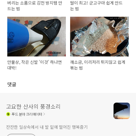
버리는 소품으로 감전 방지탭 만
딸이 최고! 군고구마 쉽게 만드
드는 법
는 법
만물상, 작은 신발 '이것' 하나면
깨소금, 이리저리 튀지않고 쉽게
대박!
볶는 법
댓글
고요한 산사의 풍경소리
푸드
분야 크리에이터
잔잔한 일상속에서 내 발 밑에 떨어진 행복줍기