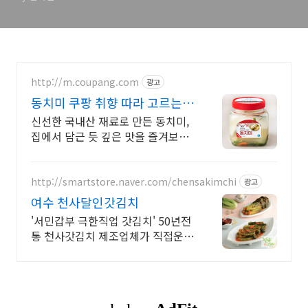
http://m.coupang.com
광고
동치미 쿠팡 취향 따라 고르는
별미
신선한 국내산 재료로 만든 동치미,
집에서 담근 듯 깊은 맛을 즐겨보세
요. 입맛 돋우는 아삭한 김치, 식탁
위 특별한 즐거움을 선사합니다.
http://smartstore.naver.com/chensakimchi
광고
여수 천사달인갓김치
'서민갑부 극한직업 갓김치' 50년전
통 천사갓김치 제조업체가 직접운영
하는 사이트