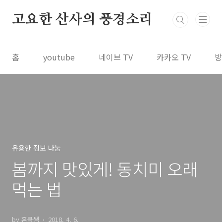
본문 바로가기
고요한 산사의 풍경소리
홈
youtube
네이브 TV
카카오 TV
방
유용한 정보 나눔
봄까지 맛있게! 동치미 오래
먹는 법
by 홈쿡쌤
2018. 4. 6.