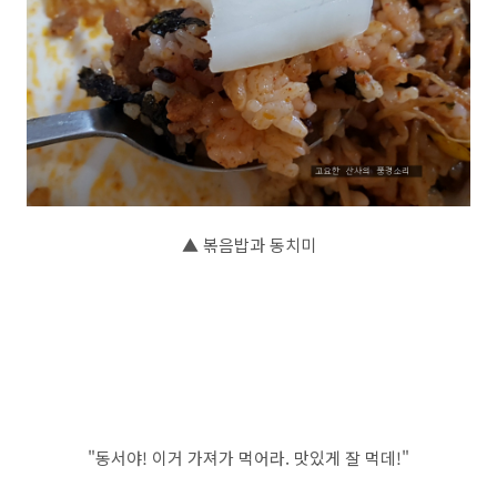
▲ 볶음밥과 동치미
"동서야! 이거 가져가 먹어라. 맛있게 잘 먹데!"