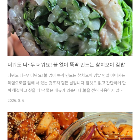
춧가루 2숟가락 (2 tbsp red pepper flakes)식용유 약간 (C..
더워도 너~무 더워요! 불 없이 뚝딱 만드는 참치오이 김밥
더워도 너~무 더워요! 불 없이 뚝딱 만드는 참치오이 김밥 연일 이어지는
폭염으로불 앞에 서 있는 것조차 힘든 날입니다.입맛도 없고 간단하게 한
끼 해결하고 싶을 때 딱 좋은 메뉴가 있습니다.불을 전혀 사용하지 않고
도누구나 쉽게 만들 수 있는 참치오이 김밥입니다.아삭한 오이와 고소한
2026. 8. 6.
참치가 어우러져더운 여름에도 부담 없이 즐길 수 있습니다. ※불없이 만
드는 김밥(No-Cook Kimbap)▶ 재료 (Ingredients)오이 2개 (2
cucumbers)김 4장 (4 sheets roasted seaweed)밥 2공기 (2 bowls
cooked rice)참치캔 1개 (1 can tuna)양파 1/2개 (1/2 onion)상추 한
줌 (1 handful lettuce)마요네즈 2숟가락 (2 tbs..