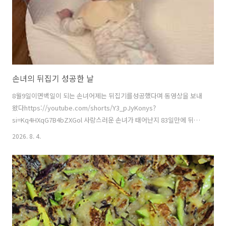
손녀의 뒤집기 성공한 날
8월9일이면백일이 되는 손녀어제는 뒤집기를성공했다며 동영상을 보내
왔다https://youtube.com/shorts/Y3_pJyKonys?
si=Kq4HXqG7B4bZXGol 사랑스러운 손녀가 태어난지 83일만에 뒤집
기 성공한 날 #손녀 #뒤집기성공 #사는이야기YouTube에서 마음에 드는
2026. 8. 4.
동영상과 음악을 감상하고, 직접 만든 콘텐츠를 업로드하여 친구, 가족뿐
아니라 전 세계 사람들과 콘텐츠를 공유할 수 있습니
다.www.youtube.com쑥쑥 잘 자라는 모습그저 보기만 해도 행복하다