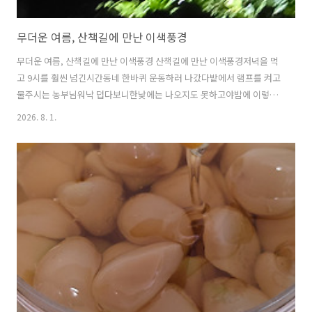
무더운 여름, 산책길에 만난 이색풍경
무더운 여름, 산책길에 만난 이색풍경 산책길에 만난 이색풍경저녁을 먹
고 9시를 훨씬 넘긴시간동네 한바퀴 운동하러 나갔다밭에서 램프를 켜고
물주시는 농부님워낙 덥다보니한낮에는 나오지도 못하고야밤에 이렇게
물을 주고 계신다.지나가면서 날아오는 물사례에시원하게 느껴졌다.모
2026. 8. 1.
두들 건강하세요https://youtube.com/shorts/iVFKXrVwq7E?
si=tOAvZ5KCmSoWvz7x 산책길에 만난 이색풍경저녁을 먹고 9시를
훨씬 넘긴시간 동네 한바퀴 운동하러 나갔다.밭에서YouTube에서 마음
에 드는 동영상과 음악을 감상하고, 직접 만든 콘텐츠를 업로드하여 친
구, 가족뿐 아니라 전 세계 사람들과 콘텐츠를 공유할 수 있습니
다.www.youtube.com