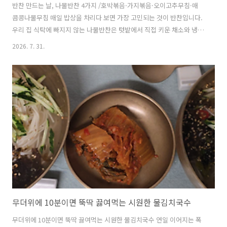
반찬 만드는 날, 나물반찬 4가지 /호박볶음·가지볶음·오이고추무침·매
콤콩나물무침 매일 밥상을 차리다 보면 가장 고민되는 것이 반찬입니다.
우리 집 식탁에 빠지지 않는 나물반찬은 텃밭에서 직접 키운 채소와 냉장
고 속 재료만 있으면 부담 없이 만들 수 있어 더욱 좋습니다.오늘은 한 번
2026. 7. 31.
만들어 두면 며칠 동안 든든하게 먹을 수 있는 나물반찬 4가지를 소개합
니다. 1.호박양파볶음(Stir-fried Zucchini & Onion)▶ 재료
(Ingredients)애호박(Zucchini) 1개양파(Onion) 1/2개어간장(Fish
Soy Sauce) 2숟가락식용유(Cooking Oil)마늘(Garlic)참기름(Sesame
Oil)깨소금(Sesame Seeds) 약간▶ 만드는 순서 (Directions)㉠..
무더위에 10분이면 뚝딱 끓여먹는 시원한 물김치국수
무더위에 10분이면 뚝딱 끓여먹는 시원한 물김치국수 연일 이어지는 폭