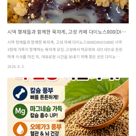
시댁 형제들과 함께한 묵자계, 고성 카페 다이노스808(DINOS808)
시댁 형제들과 함께한 묵자계, 고성 카페 다이노스808(DINOS808) 시댁
3형제 가족이 함께하는 묵자계 모임.고성에서 하모회와 샤브샤브로 든든
하게 식사를 마친 뒤, 여유로운 시간을 보내기 위해 찾은 곳은 다이노스
808(DINOS808) 카페였습니다.경남 고성군 하이면 자란만로 719-6에
2026. 8. 3.
위치한 이곳은 직접 만드는 수제빵과 아름다운 정원, 시원한 분수가 어우
러져 편안하게 쉬어가기 좋은 카페였습니다. 다이노스808 경남 고성군
하이면 자란만로 719-6 ▲ 다육이 ※ 입구부터 반겨주는 다육이카페 입
구에는 다양한 다육식물이 예쁘게 놓여 있어 방문객을 반갑게 맞아줍니
다. 작은 정원 같은 분위기가 첫인상부터 기분을 좋게 만들어 주었습니
다. ▲ 100% 수제빵'100% 수제빵'이라는..