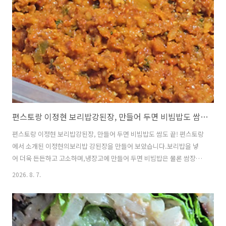
편스토랑 이정현 보리밥강된장, 만들어 두면 비빔밥도 쌈도 끝!
편스토랑 이정현 보리밥강된장, 만들어 두면 비빔밥도 쌈도 끝! 편스토랑
에서 소개된 이정현의보리밥 강된장을 만들어 보았습니다.보리밥을 넣
어 더욱 든든하고 고소하며,냉장고에 만들어 두면 비빔밥은 물론 쌈장으
로도 활용할 수 있어아주 실용적인 밑반찬입니다.매콤하면서도 구수한
2026. 8. 7.
맛이 입맛을 살려주는보리밥 강된장, 함께 만들어 보겠습니다. ※보리밥
강된장레시피▶ 재료 (Ingredients)보리쌀 1컵 (1 cup barley)청양초 3
개 (3 Cheongyang chili peppers)대파 1대 (1 green onion)된장 5숟
가락 (5 tbsp soybean paste)고추장 2숟가락 (2 tbsp gochujang)고