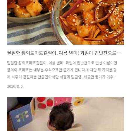
달달한 참외토마토겉절이, 여름 별미! 과일이 밥반찬으로 변신
달달한 참외토마토겉절이, 여름 별미! 과일이 밥반찬으로 변신 여름이면
참외와 토마토는 대부분 후식으로만 즐기게 됩니다.하지만 두 가지를 함
께 버무려 겉절이를 만들면아삭한 식감과 달콤함, 새콤한 풍미가 어우러
져색다른 밥반찬으로 즐길 수 있습니다.참외 속 태자까지 활용해 버리는
2026. 8. 5.
것 없이 만들 수 있어더욱 알뜰하고 맛있는 여름 반찬입니다. ※ 참외토
마토겉절이의 장점참외의 아삭한 식감과 자연스러운 단맛토마토의 감칠
맛과 풍부한 라이코펜여름철 입맛을 살려주는 새콤달콤한 맛불을 사용
하지 않아 간편하게 완성비빔국수, 냉국수, 고기 요리와도 잘 어울림 ※
달콤한 참외토마토겉절이▶ 재료 (Ingredients)참외 2개 (2 Korean
melons)토마토 1개 (1 tomato)양파 1/2개 (1/2 onion)..