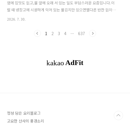
염에 입맛도 없고,불 앞에 오래 서 있는 일도 부담스러운 요즘입니다.이
럴 때 냉장고에 시원하게 익어 있는 물김치만 있으면별다른 반찬 없이도
한 끼가 완성됩니다.새콤하고 시원한 국물에 쫄깃한 국수를 말아 먹으면
2026. 7. 30.
더위도 잠시 잊게 되는 여름 별미입니다.오늘은 집에 있는 재료로 간단하
게 만들어 먹은물김치국수(Water Kimchi Noodles)를 소개합니다. ※
1
2
3
4
···
637
물김치국수 (Water Kimchi Noodles)▶ 재료 (Ingredients)국수 2인
분 (Somyeon Noodles 2 servings)물김치 4컵 정도 (Water Kimchi 4
cups)오이 1/2개 (Cucumber 1/2)계란 1개 (Egg 1)김가루 (Sea..
정성 담은 요리블로그
고요한 산사의 풍경소리