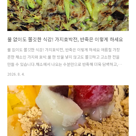
물 없이도 쫄깃한 식감! 가지호박전, 반죽은 이렇게 하세요
물 없이도 쫄깃한 식감! 가지호박전, 반죽은 이렇게 하세요 여름철 가장
흔한 채소인 가지와 호박.물 한 방울 넣지 않고도 쫄깃하고 고소한 전을
만들 수 있습니다.채소에서 나오는 수분만으로 반죽해 더욱 담백하고,메
밀부침가루와 빵가루를 넣어 바삭하면서도 쫀득한 식감을 살렸습니다.
2026. 8. 4.
간단하지만 맛은 제대로인 가지호박전, 함께 만들어 보세요. ※물없이
만드는 가지호박전▶ 재료 (Ingredients)가지 1개 (1 Eggplant)호박 1
개 (1 Zucchini)멸치액젓 1숟가락 (1 tbsp Anchovy Fish Sauce)메밀
부침가루 3숟가락 (3 tbsp Buckwheat Pancake Mix)빵가루 2숟가락
(2 tbsp Bread Crumbs)식용유 약간 (A little Cooking Oil)▶..