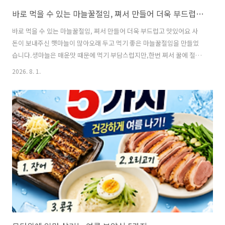
바로 먹을 수 있는 마늘꿀절임, 쪄서 만들어 더욱 부드럽고 맛있어요
바로 먹을 수 있는 마늘꿀절임, 쪄서 만들어 더욱 부드럽고 맛있어요 사
돈이 보내주신 햇마늘이 많아오래 두고 먹기 좋은 마늘꿀절임을 만들었
습니다.생마늘은 매운맛 때문에 먹기 부담스럽지만,한번 쪄서 꿀에 절이
면매운맛은 줄어들고 부드러워져하루에 몇 알씩 간식처럼 먹기 좋습니
2026. 8. 1.
다.몸에 좋은 마늘,가장 쉽게 먹는 방법을 소개합니다. ※마늘 꿀절임 레
시피▶ 재료 (Ingredients)깐마늘( Peeled garlic ) 300g꿀( Honey )
마늘이 잠길 정도 ▶ 만드는 법 (Directions)㉠ 마늘은 껍질을 제거해 준
다.(Peel the garlic.) ㉡ 깐마늘은 씻어 물기를 빼둔다.(Wash the
peeled garlic and drain well.) ㉢ 찜기에 넣고 쪄낸다.(Steam..