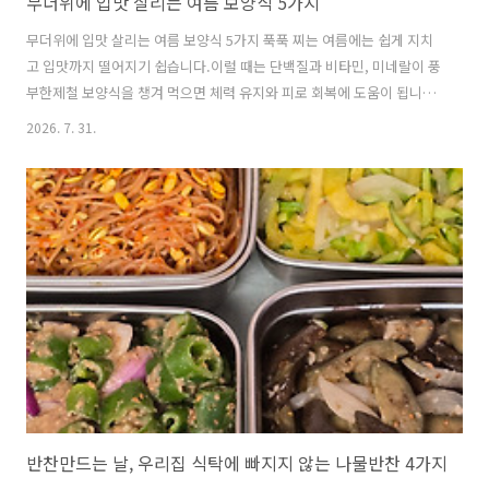
무더위에 입맛 살리는 여름 보양식 5가지
무더위에 입맛 살리는 여름 보양식 5가지 푹푹 찌는 여름에는 쉽게 지치
고 입맛까지 떨어지기 쉽습니다.이럴 때는 단백질과 비타민, 미네랄이 풍
부한제철 보양식을 챙겨 먹으면 체력 유지와 피로 회복에 도움이 됩니다.
여름철 건강을 지켜주는 대표 음식들을 알아보겠습니다. 1. 장어, 담백한
2026. 7. 31.
소금구이가 더 건강하다장어는 양질의 단백질과 비타민 A, 비타민 B군,
오메가3 지방산이 풍부한 대표적인 보양식입니다. ※효능피부와 점막
건강 유지혈관 건강 관리피로 회복 및 체력 보충 ※맛있게 먹는 방법양념
구이보다 소금구이 추천생강채, 부추, 깻잎과 함께 섭취채소와 곁들여 적
당량 섭취2. 오리고기, 기름은 빼고 채소는 듬뿍오리고기는 단백질과 비
타민 B군, 철분이 풍부해 여름철 기력 보충에 좋은 식품입니다.※ 효..
반찬만드는 날, 우리집 식탁에 빠지지 않는 나물반찬 4가지