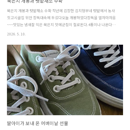
묵은지 개봉과 텃밭채소 수확
묵은지 개봉과 텃밭채소 수확 작년에 김장한 김치형부네 텃밭에서 농사
짓고시골집 뒤안 장독대속에 두섰다오늘 개봉하였다장독을 열자마자음
~~~맛있는 냄새잘 익은 묵은지 맛에군침이 절로돈다.4통이나 나온다언
니는 쉬었다며혼자 다 가져왔다.형부와 언니는화분 분갈이를 했다.텃밭
2026. 5. 10.
에서 자라는 땅콩고춧대까지 세워두었다하우스에서 자라는상추와 방풍
나물오이가지돌나물도 물김치 담그려고많이 수확해 왔다대파도 수확해
와서이웃도 나누어 주었다.텃밭채소의 수확형부의 정성먹고 자랐기에한
보따리 들고왔다.도움된 정보였다면 하트 공감 ♡ 꾸우욱 ^*^로그인 하
지 않아도 가능하며 여러분의 공감이 제겐 큰 힘이 됩니다.
딸아이가 보내 온 어버이날 선물