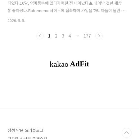
되었다.10달, 엄마품속에 있다가며칠 전 태어났다▲ 태어난 첫날 세상
참 좋아졌다.Babememo사이트에 접속하여 가입을 하니아들이 올린 손
녀 사진과 동영상을 볼 수 있다.병원에서는 보호자 1명남편만 케어 할 수
2026. 5. 5.
있도록 되어있어가보질 못하고이렇게 친가 외가 모두 사진과 동영상을
보고 기뻐하고 있다.손녀를 만나길 기대하며남편과 둘이 병원에서 백일
1
2
3
4
···
177
해 예방접종까지 마쳤는데... 우리 손녀건강하게 잘 자라거라~~ 도움된
정보였다면 하트 공감 ♡ 꾸우욱 ^*^ 로그인 하지 않아도 가능하며 여러
분의 공감이 제겐 큰 힘이 됩니다.
정성 담은 요리블로그
고요한 산사의 풍경소리