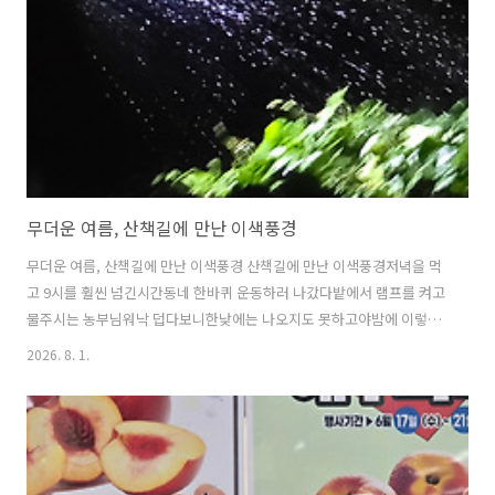
무더운 여름, 산책길에 만난 이색풍경
무더운 여름, 산책길에 만난 이색풍경 산책길에 만난 이색풍경저녁을 먹
고 9시를 훨씬 넘긴시간동네 한바퀴 운동하러 나갔다밭에서 램프를 켜고
물주시는 농부님워낙 덥다보니한낮에는 나오지도 못하고야밤에 이렇게
물을 주고 계신다.지나가면서 날아오는 물사례에시원하게 느껴졌다.모
2026. 8. 1.
두들 건강하세요https://youtube.com/shorts/iVFKXrVwq7E?
si=tOAvZ5KCmSoWvz7x 산책길에 만난 이색풍경저녁을 먹고 9시를
훨씬 넘긴시간 동네 한바퀴 운동하러 나갔다.밭에서YouTube에서 마음
에 드는 동영상과 음악을 감상하고, 직접 만든 콘텐츠를 업로드하여 친
구, 가족뿐 아니라 전 세계 사람들과 콘텐츠를 공유할 수 있습니