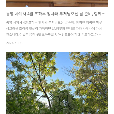
통영 사계사 4월 초하루 행사와 부처님오신 날 준비, 함께한 행복한 하루
통영 사계사 4월 초하루 행사와 부처님오신 날 준비, 함께한 행복한 하루
싱그러운 초여름 햇살이 가득하던 날,형부와 언니를 따라 사계사에 다녀
왔습니다.이날은 음력 4월 초하루를 맞아 신도들이 함께 기도하고,다가
오는 부처님 오신 날을 준비하는 뜻깊은 날이었습니다.대웅전에서 삼배
2026. 5. 19.
를 올리고, 칠성각과 약사전에서가족의 건강과 평안을 기원했습니다.또
한 연등 달기, 사찰 정리, 점심공양 준비, 열무자박이 담그기까지모두가
한마음으로 움직이는 모습을 보며 큰 감동을 받았습니다. ▲ 대웅전 부처
님께 삼배사찰에 도착하자 가장 먼저 대웅전에서 부처님께 삼배를 올렸
습니다. ▲ 칠성각에서의 기도칠성각에서는 자손의 번창가족의 평안과
소원을 빌었습니다. ▲ 약사전약사전에서는 건강하게 살아가기를 간절
히 기도했습니다.촛불을 밝..