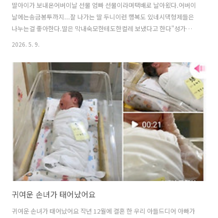
딸아이가 보내온어버이날 선물 엄빠 선물이라며택배로 날아욌다.어버이
날에는송금봉투까지...잘 나가는 딸 두니이런 행복도 있네시댁형제들은
나누는걸 좋아한다.딸은 막내숙모한테도한컬레 보냈다고 한다"성가네
는 특별해""엄마, 나도 성가야"ㅎㅎㅎ맞네흐뭇한 하루였다 도움된 정보
2026. 5. 9.
였다면 하트 공감 ♡ 꾸우욱 ^*^로그인 하지 않아도 가능하며 여러분의
공감이 제겐 큰 힘이 됩니다.
귀여운 손녀가 태어났어요
귀여운 손녀가 태어났어요 작년 12월에 결혼 한 우리 아들드디어 아빠가