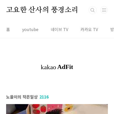
본문 바로가기
고요한 산사의 풍경소리
홈
youtube
네이브 TV
카카오 TV
방
노을이의 작은일상
2116