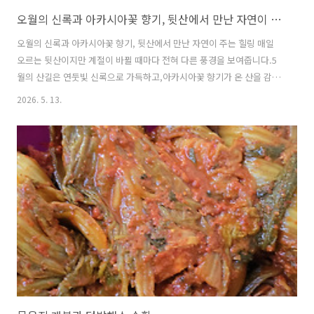
오월의 신록과 아카시아꽃 향기, 뒷산에서 만난 자연이 주는 힐링
오월의 신록과 아카시아꽃 향기, 뒷산에서 만난 자연이 주는 힐링 매일
오르는 뒷산이지만 계절이 바뀔 때마다 전혀 다른 풍경을 보여줍니다.5
월의 산길은 연둣빛 신록으로 가득하고,아카시아꽃 향기가 온 산을 감싸
며 걷는 이의 발길을 붙잡습니다.잠시 걸음을 멈추고 향기를 맡고 있으면
2026. 5. 13.
마음까지 맑아지는 느낌입니다.남강과 촉석루가 한눈에 내려다보이고,
멀리 지리산 능선까지 보이는 풍경은 그 자체로 한 폭의 그림이었습니다.
자연 속에서 바람을 느끼고, 새소리를 듣고,햇살을 온몸으로 받는 시간.
이보다 더 좋은 힐링이 또 있을까요?▲ 아카시아꽃🌸 아카시아꽃 향기오
월이 되면 산길 곳곳에서 아카시아꽃이 피어납니다.하얀 꽃송이들이 주
렁주렁 달리고, 달콤한 향기가 코끝을 자극합니다.발길을 멈추고 한참 동
안 향기에 빠져 있었습니다..