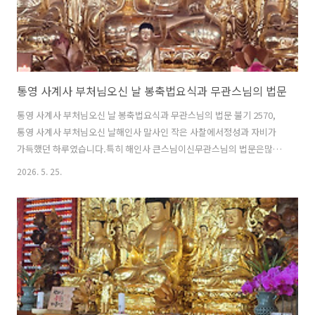
통영 사계사 부처님오신 날 봉축법요식과 무관스님의 법문
통영 사계사 부처님오신 날 봉축법요식과 무관스님의 법문 불기 2570,
통영 사계사 부처님오신 날해인사 말사인 작은 사찰에서정성과 자비가
가득했던 하루였습니다.특히 해인사 큰스님이신무관스님의 법문은많은
불자들의 마음에 깊은 울림을 남겼습니다. ※봉축법회 준비▲ 대웅전 부
2026. 5. 25.
처님께 삼배도착하자마자 대웅전으로 향합니다.향을 피우고 부처님께
삼배를 올립니다. ▲ 아기부처님아기부처님을 모신 법당에는연등 불빛
과 함께따뜻한 기운이 가득했습니다. ▲ 점심 공양 준비 완료새벽같이 일
어나 준비한 보살님의 정성 가득 담았습니다. ▲ 나눠 줄 백설기와 물 ▲
부처님께 밥공양 올리기 ▲ 연등 달기또한 당일 접수 후 연등을 달며가족
의 건강과 행복을 발원하는 모습도 볼 수 있었습니다. ▲ 차 준비매실과
금화규 ▲..