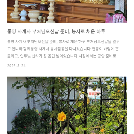
통영 사계사 부처님오신날 준비, 봉사로 채운 하루
통영 사계사 부처님오신날 준비, 봉사로 채운 하루 부처님오신날을 앞두
고 언니와 함께통영 사계사 봉사활동을 다녀왔습니다.연등이 바람에 흔
들리고, 연두빛 산사가 참 곱던 날이었습니다.사찰에서는 공양 준비로 모
두가 분주했지만, 웃음과 정이 넘쳤습니다.나물을 다듬고, 오이냉국을
2026. 5. 24.
만들고,과일과 떡을 올리며 마음까지 차분해졌던 하루였습니다.처음 절
에 온 조카딸의 귀여운 삼배 모습까지 더해져더욱 따뜻했던 통영 사계사
의 풍경을 담아봅니다.2026.05.23. ▲ 미리 달아두었던 연등 아래로 연
두빛 나뭇잎이 참 아름다웠습니다.▲ 대웅전 부처님대웅전에 들어가 향
을 피우고 삼배를 올리며 마음도 차분해졌습니다.처음 절에 따라온 조카
딸은 삼배를 하다가넙죽 드러누워 모두를 웃게 만들었습니다. 1.나물준
비 부처님오신날 공양..