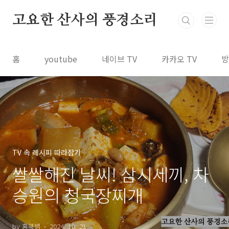
본문 바로가기
고요한 산사의 풍경소리
홈
youtube
네이브 TV
카카오 TV
방
TV 속 레시피 따라잡기
쌀쌀해진 날씨! 삼시세끼, 차
승원의 청국장찌개
by 홈쿡쌤
2024. 10. 21.