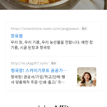
https://smartstore.naver.com/jangyuwon
광고
장유원
우리 장, 우리 기름, 우리 농산물을 전합니다. 예천 참
기름, 시골 된장과 청국장
http://m.skygift7.com/
광고
청국장! 스카이기프트 공공기관
우선구매 대상기업
청국장! 관공서/기업/학교/단체-행
사 맞춤제작 주문-인쇄-출고/ 가격
+품질+고객만족도 BEST/ 지금 바
로 전화주세요!