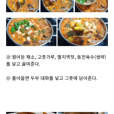
㉣ 썰어둔 채소, 고춧가루, 멸치액젓, 동전육수(생략)
를 넣고 끓여준다.
㉤ 졸아들면 두부 대파를 넣고 그릇에 담아준다.