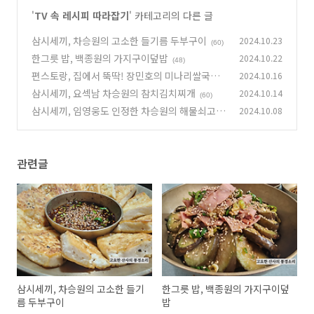
'
TV 속 레시피 따라잡기
' 카테고리의 다른 글
삼시세끼, 차승원의 고소한 들기름 두부구이
2024.10.23
(60)
한그릇 밥, 백종원의 가지구이덮밥
2024.10.22
(48)
편스토랑, 집에서 뚝딱! 장민호의 미나리쌀국수
2024.10.16
삼시세끼, 요섹남 차승원의 참치김치찌개
2024.10.14
(52)
(60)
삼시세끼, 임영웅도 인정한 차승원의 해물쇠고기
2024.10.08
된장찌개
(98)
관련글
삼시세끼, 차승원의 고소한 들기
한그릇 밥, 백종원의 가지구이덮
름 두부구이
밥