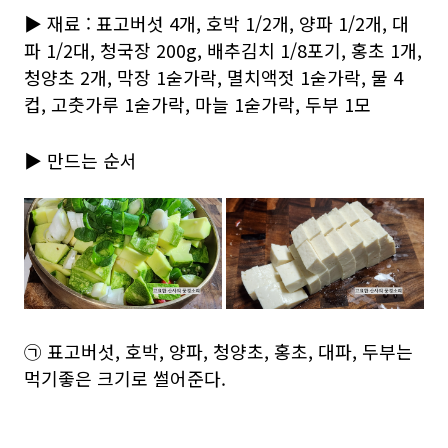
▶ 재료 : 표고버섯 4개, 호박 1/2개, 양파 1/2개, 대
파 1/2대, 청국장 200g, 배추김치 1/8포기, 홍초 1개,
청양초 2개, 막장 1숟가락, 멸치액젓 1숟가락, 물 4
컵, 고춧가루 1숟가락, 마늘 1숟가락, 두부 1모
▶ 만드는 순서
㉠ 표고버섯, 호박, 양파, 청양초, 홍초, 대파, 두부는
먹기좋은 크기로 썰어준다.