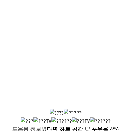
도움된 정보였
다면
하트 공감
♡ 꾸우욱 ^*^