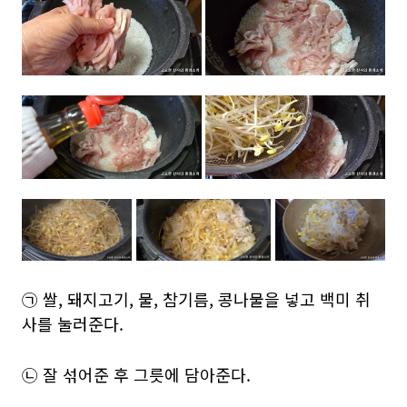
㉠ 쌀, 돼지고기, 물, 참기름, 콩나물을 넣고 백미 취
사를 눌러준다.
㉡ 잘 섞어준 후 그릇에 담아준다.