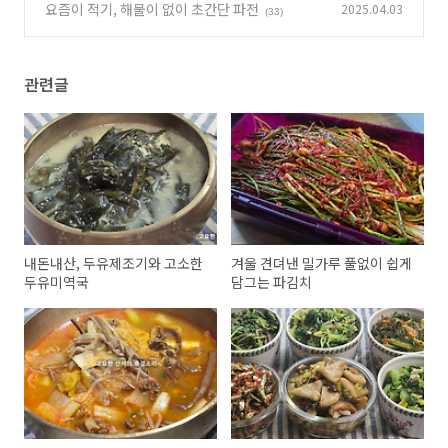
요즘이 적기, 해물이 없이 초간단 파전
2025.04.03
(33)
관련글
내돈내산, 두유제조기와 고소한
겨울 견뎌낸 밀가루 풀없이 쉽게
두유미역국
담그는 파김치