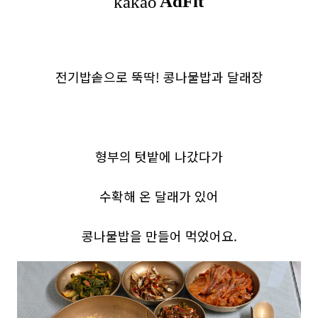
전기밥솥으로 뚝딱! 콩나물밥과 달래장
형부의 텃밭에 나갔다가
수확해 온 달래가 있어
콩나물밥을 만들어 먹었어요.