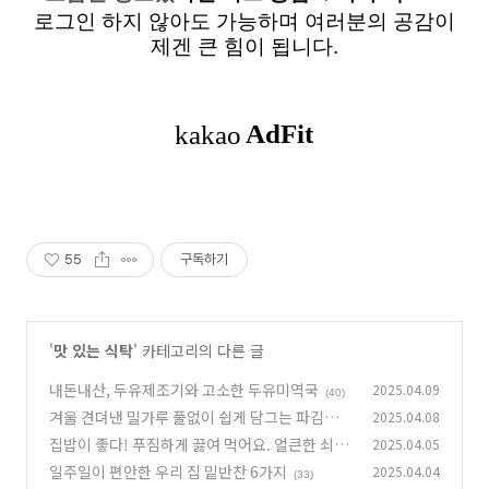
로그인 하지 않아도 가능하며 여러분의 공감이
제겐 큰 힘이 됩니다.
55
구독하기
'
맛 있는 식탁
' 카테고리의 다른 글
내돈내산, 두유제조기와 고소한 두유미역국
2025.04.09
(40)
겨울 견뎌낸 밀가루 풀없이 쉽게 담그는 파김치
2025.04.08
집밥이 좋다! 푸짐하게 끓여 먹어요. 얼큰한 쇠고
2025.04.05
(36)
기국
일주일이 편안한 우리 집 밑반찬 6가지
2025.04.04
(33)
(33)