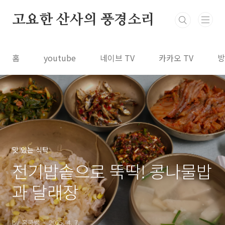
본문 바로가기
고요한 산사의 풍경소리
홈
youtube
네이브 TV
카카오 TV
방
맛 있는 식탁
전기밥솥으로 뚝딱! 콩나물밥
과 달래장
by 홈쿡쌤
2025. 4. 7.