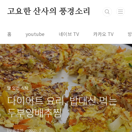
본문 바로가기
고요한 산사의 풍경소리
홈
youtube
네이브 TV
카카오 TV
방
맛 있는 식탁
다이어트 요리, 밥대신 먹는
두부양배추찜
by 홈쿡쌤
2023. 7. 3.