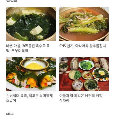
바쁜 아침, 365동전 육수로 뚝
SNS 인기, 아삭아삭 상추물김치
딱! 두부미역국
손님접대 요리, 색고은 쇠미역채
아들과 함께 먹은 남편의 생일
소말이
상차림
댓글