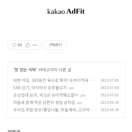
55
구독하기
'
맛 있는 식탁
' 카테고리의 다른 글
바쁜 아침, 365동전 육수로 뚝딱! 두부미역국
2023.07.05
(3
SNS 인기, 아삭아삭 상추물김치
2023.07.04
2)
(36)
손님접대 요리, 색고은 쇠미역채소말이
2023.07.01
(28)
아들과 함께 먹은 남편의 생일 상차림
2023.06.30
(42)
우리집 주말 밥상(뽕잎나물, 무들깨국, 고구마채
2023.06.29
볶음, 검은콩밥)
(34)
관련글