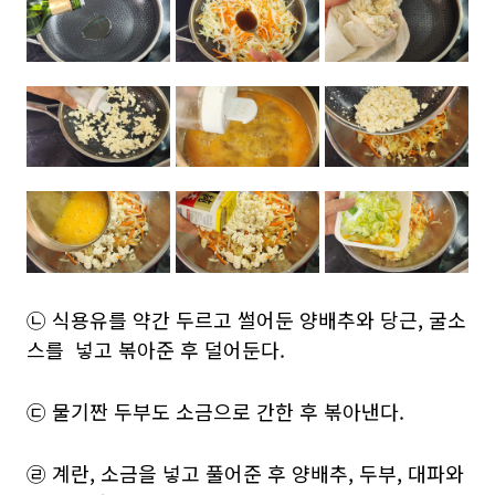
㉡ 식용유를 약간 두르고 썰어둔 양배추와 당근, 굴소
스를 넣고 볶아준 후 덜어둔다.
㉢ 물기짠 두부도 소금으로 간한 후 볶아낸다.
㉣ 계란, 소금을 넣고 풀어준 후 양배추, 두부, 대파와