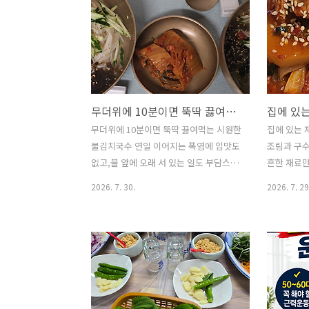
무더위에 10분이면 뚝딱 끓여먹는 시원한 물김치국수
무더위에 10분이면 뚝딱 끓여먹는 시원한
집에 있는 
물김치국수 연일 이어지는 폭염에 입맛도
조림과 구
없고,불 앞에 오래 서 있는 일도 부담스러
흔한 재료만
운 요즘입니다.이럴 때 냉장고에 시원하
수 있습니
2026. 7. 30.
2026. 7. 29
게 익어 있는 물김치만 있으면별다른 반
만드는 참
찬 없이도 한 끼가 완성됩니다.새콤하고
지된장국을
시원한 국물에 쫄깃한 국수를 말아 먹으
하게 졸여
면더위도 잠시 잊게 되는 여름 별미입니
조합은입맛 
다.오늘은 집에 있는 재료로 간단하게 만
비우게 만드
들어 먹은물김치국수(Water Kimchi
감자조림(Tun
Noodles)를 소개합니다. ※물김치국수
재료감자 2개