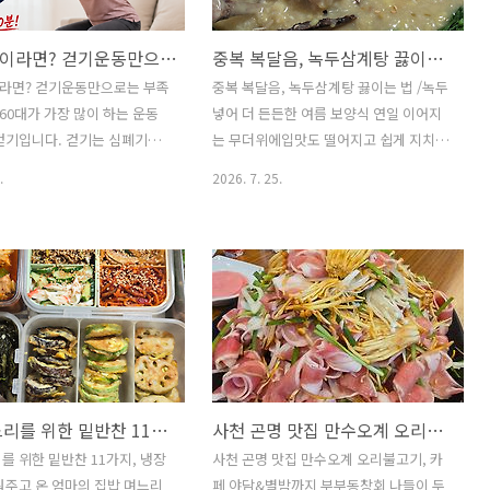
una 1 can)양파 1/2개(1/2
박고지 만드는 법▶ 재료 : 박 2개(Bottle
 1/2대(1/2 Green onion)동
gourds 2)▶ 만드는 순서① 박은 1/2로
근감소증이라면? 걷기운동만으로는 부족합니다
중복 복달음, 녹두삼계탕 끓이는 법 /녹두 넣어 더 든든한 여름 보양식
 Coin broth cube)물 3컵(3
잘라 속을 파낸다.(Cut the bottle
er)마늘 1숟가락(1 tbsp
gourd in half and scoop out the
라면? 걷기운동만으로는 부족
중복 복달음, 녹두삼계탕 끓이는 법 /녹두
arlic)간장 2숟가락(..
inside.)② 박속에 있는 씨를 빼낸 후 볼
~60대가 가장 많이 하는 운동
넣어 더 든든한 여름 보양식 연일 이어지
에 담아둔다.(Remov..
걷기입니다. 걷기는 심폐기능
는 무더위에입맛도 떨어지고 쉽게 지치는
 관리, 혈액순환 개선에 도움
계절입니다.이럴 때는 몸을 따뜻하게 보
.
2026. 7. 25.
륭한 운동입니다.하지만 근감
하며기력을 채워주는 보양식이 생각납니
과 개선을 위해서는 걷기만으로
다.중복을 맞아 찹쌀과 녹두를 넣어 더욱
수 있습니다. ※왜 걷기만으로
담백하고든든한 녹두삼계탕을 끓여보았
을 막기 어려울까?우리 몸의
습니다.압력솥을 이용하면 닭고기는 부드
 지근과 속근으로 나뉩니다.
럽고국물은 진하면서도 깔끔하게 완성됩
력 담당속근 : 힘과 순발력 담
니다. ※녹두삼계탕 레시피▶ 재료닭 1마
동은 주로 지근을 발달시키는
리(소) (1 small whole chicken)찹쌀 2/3
입니다. 반면 나이가 들수록
컵 (2/3 cup glutinous rice)녹두 1/2컵
소하는 근육은 속근입니다.속근
(1/2 cup mung beans)수삼 2뿌리 (2
아들 며느리를 위한 밑반찬 11가지, 냉장고 가득 채워주고 온 엄마의 집밥
사천 곤명 맛집 만수오계 오리불고기, 카페 야담&별밤까지 부부동창회 나들이
 계단 오르기, 의자에서 일어
fresh ginseng roots)청경채 1봉 (1
 잡기 등이 어려워지고 낙상 위
pack bok choy)물 4컵 (4 cups water)
를 위한 밑반찬 11가지, 냉장
사천 곤명 맛집 만수오계 오리불고기, 카
집니다.따라서 근감소증을 예방
마늘 한 줌 (1 handful ga..
워주고 온 엄마의 집밥 며느리
페 야담&별밤까지 부부동창회 나들이 두