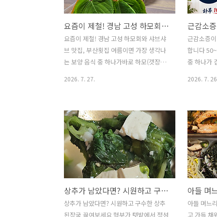
(Water Kimchi Noodles)▶ 재료
(Canned t
(Ingredients)국수 2인분 (Somyeon
Onion)대파
요즘이 제철! 경남 고성 하모회와 샤브샤브 맛집, 부산횟집
Noodles 2 servings)물김치 4컵 정도
전육수 1개(1
(Water Kimchi 4 cups)오이 1/2개
cups Wat
요즘이 제철! 경남 고성 하모회와 샤브샤
근감소증이
(Cucumber 1/2)계란 1개 (Egg 1)김가루
Minced g
브 맛집, 부산횟집 여름이면 가장 생각나
합니다 50
(Sea..
는 보양 음식 중 하나가바로 하모(갯장어)
중 하나가 
입니다.가까이 사는 시댁 3형제 부부가 한
향상과 체중
2026. 7. 27.
2026. 7. 26
달에 한 번 모이는묵자계가 있어 이번에
이 되는 훌
는 경남 고성에 있는 하모 전문점을 찾았
소증 예방
습니다.요즘이 가장 맛있는 제철이라 싱
는 부족할 
싱한 하모회와꽃처럼 활짝 피어나는 하모
는 근감소증
샤브샤브를 마음껏 즐기고 왔습니다. ▲
근육은 크게
참장어 원조 포교마을2026.07.19.시댁 3
지근 : 지구
형제 부부 6명▲ 시원한 바다와 정박중인
당걷기 운
배들 ▲ 부산횟집 부산횟집 경남 고성군
유산소 운동
삼산면 두포1길 145 ※경남 고성 부산횟
빠르게 감
상추가 남았다면? 시원하고 구수한 상추된장국 끓여보세요
집📍 경남 고성군 삼산면 두포1길 145영
이 줄어들면
업시간 : 오전 11:00 ~ 오후 8:00전화 :
나기, 균형
상추가 남았다면? 시원하고 구수한 상추
아들 며느리
055-672-2354주차 가능예약 추천참장어
험도 높아
된장국 끓여보세요 형부가 텃밭에서 정성
고 가득 채