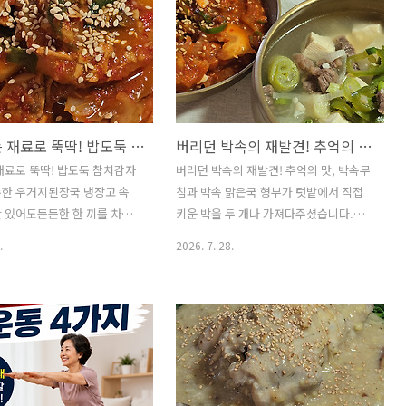
집에 있는 재료로 뚝딱! 밥도둑 참치감자조림과 구수한 우거지된장국
버리던 박속의 재발견! 추억의 맛, 박속무침과 박속 맑은국
재료로 뚝딱! 밥도둑 참치감자
버리던 박속의 재발견! 추억의 맛, 박속무
수한 우거지된장국 냉장고 속
침과 박속 맑은국 형부가 텃밭에서 직접
 있어도든든한 한 끼를 차릴
키운 박을 두 개나 가져다주셨습니다.한
다.오늘은 감자와 참치캔으로
개는 손질해 냉동 보관하고, 다른 한 개는
.
2026. 7. 28.
치감자조림,그리고 구수한 우거
박고지를 만들었습니다.박을 손질하던 남
 함께 준비했습니다.매콤달콤
편이 "옛날 어머니가 만들어주시던 박속
낸 감자조림과 구수한 된장국의
무침이 생각난다."고 하더군요.요즘은 대
없을 때도 밥 한 그릇을 금세
부분 버리는 박속이지만, 예전에는 훌륭
는 최고의 집밥입니다. 1.참치
한 반찬과 국 재료였습니다.오랜만에 추
a Braised Potatoes)▶
억을 떠올리며 박속무침과시원한 박속 맑
(Potatoes 2)참치캔 1개
은국을 만들어 보았습니다. ※박손질과