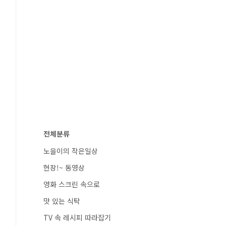
전체분류
노을이의 작은일상
현장!~ 동영상
영화 스크린 속으로
맛 있는 식탁
TV 속 레시피 따라잡기