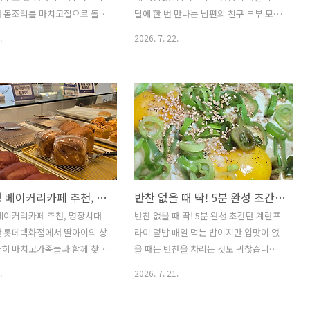
근을 키우는 근력운동이 반드시
서 몸조리를 마치고집으로 돌아
달에 한 번 만나는 남편의 친구 부부 모임
 ※근감소증 예방에 좋..
마침 딸아이의 상견례도 같은
인 자웅회.대부분 고향에서 딸기농사를
.
2026. 7. 22.
어아들네 집을 다녀오게 되었습
짓는친구들이라 더욱 정겹고 반가운 시간
 다르게 커가는 손녀를 보는
입니다.이번 모임은 사천 곤명에 있는 만
지만,아이를 돌보느라 제대로
수오계 본점에서맛있는 오리불고기를 먹
기지 못할며느리가 더 마음에
고,바로 근처 카페 야담&별밤에서 시원한
.며칠은 편하게 식사했으면 하
음료와 팥빙수를 즐기며여유로운 시간을
로냉장고를 든든하게 채워 줄
보내고 왔습니다. 만수 오계 본점 경남 사
만들었습니다.오래 두고 먹을
천시 곤명면 곤수로 32 ※만수오계 본점
찬부터 따뜻한 집밥 메뉴까지
📍 경남 사천시 곤명면 곤수로 32모임 장
한 반찬을 소개합니다. 1.깻잎
소는 사천 곤명에 위치한 만수오계 본점
울산 대형 베이커리카페 추천, 명장시대 울산점
반찬 없을 때 딱! 5분 완성 초간단 계란프라이 덮밥
50장(50 perilla leaves)
입니다.넓은 주차장과 단체석이 잘 마련
 onions)멸치액젓 3숟가락(3
되어 있어 가족모임이나 단체모임 장소로
베이커리카페 추천, 명장시대
반찬 없을 때 딱! 5분 완성 초간단 계란프
ovy fish sauce)진간장 2/3
도 좋았습니다. ▲ 메뉴판 ▲ 셀프코너※
산 롯데백화점에서 딸아이의 상
라이 덮밥 매일 먹는 밥이지만 입맛이 없
p soy sauce)고춧가루 3숟가..
다양한 셀프코너셀프코너에는 부족한 반
사히 마치고가족들과 함께 찾은
을 때는 반찬을 차리는 것도 귀찮습니다.
찬을 마음껏 가져다 먹을 수 있도록 ..
시대 울산점입니다.상견례라는
이럴 때 냉장고에 늘 있는 계란만 있으면
.
2026. 7. 21.
를 마친 뒤라 모두 긴장이 풀
든든한 한 끼를 만들 수 있습니다.버터의
 이야기를 나누고 싶었는데,넓
고소한 풍미와 진간장의 감칠맛,송송 썬