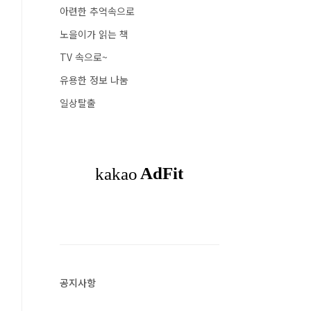
아련한 추억속으로
노을이가 읽는 책
TV 속으로~
유용한 정보 나눔
일상탈출
공지사항