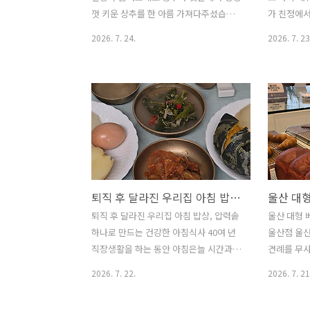
원조 포교마을에 위치한 부산횟집은 여..
하려면 속
껏 키운 상추를 한 아름 가져다주셨습니
가 친정에
필요합니다.
다.상추는 대부분 쌈으로만 먹는 채소라
왔습니다.
2026. 7. 24.
2026. 7. 23
고 생각하지만,국으로 끓이면 또 다른 매
곳에서 있
력을 느낄 수 있습니다.부드러운 상추와
니다.하루가
구수한 된장이 어우러져속을 편안하게 해
기쁨도 컸
주는 여름 별미 국물요리,오늘은 상추된
끼니를 챙
장국을 소개합니다. ※상추된장국▶ 재
걸렸습니다
료상추 100g (Lettuce 100g)두부 1모 (1
는 마음으
block of tofu)쌀뜨물 4컵 (4 cups rice-
밑반찬을 
rinsing water)된장 1숟가락 (1
수 있는 반
tablespoon soybean paste)동전육수
정성껏 준비
퇴직 후 달라진 우리집 아침 밥상, 압력솥 하나로 만드는 건강한 아침식사
1개 (1 coin broth tablet)대파 1/2대
지▶ 재료깻잎 
(1/2 green onion)소금 약간 (A little
양파 2개(2
퇴직 후 달라진 우리집 아침 밥상, 압력솥
울산 대형 
salt)▶ 만드는 순서㉠ 두부와..
tbsp anch
하나로 만드는 건강한 아침식사 40여 년
울산점 울
컵(2/3 cu
직장생활을 하는 동안 아침은늘 시간과의
견례를 무
싸움이었습니다.급하게 밥을 먹거나 대충
곳은 명장
2026. 7. 22.
2026. 7. 21
해결하는 날도 많았지만,퇴직 후 가장 크
중요한 자리
게 달라진 것 중 하나가 바로 아침 식탁입
려편안하게