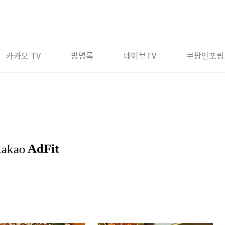
카카오 TV
방명록
네이브TV
쿠팡인포링