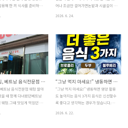
게 짜게 만든 김치나 염장식
활용해 한 끼 식사를 준비하다
어나 조금만 걸어가면논밭과 시골길이 이
강에 좋지 않을 수 있습니다...
걱정이 생기곤 합니다.오늘은
어지는 자연 속 산책길이 펼쳐집니다.운
.
2026. 6. 24.
를 한 번에 쪄서 비빔밥을 만
동 삼아 나선 길에서 빨갛게 익은 산딸기
나물은 밑반찬으로 활용하는 1
를 한가득 따왔습니다.손수건에 곱게 싸
강 밥상을 소개합니다.무수분 돼
서 가져온 산딸기로 무엇을 만들어 먹을
육과 구수한 된장찌개까지 곁들
까 고민하다가상큼하고 건강한 샐러드를
럽지 않은 한 상이 완성됩니
만들어 보았습니다.제철 산딸기의 새콤달
않은 과정으로 누구나 쉽게 만
콤한 맛과 요거트 드레싱이어우러져 입맛
 집밥 메뉴입니다. 1.무수분 돼
을 돋우는 한 그릇입니다. ▲ 수북하게 따
재료 (Ingredients)돼지고
온 산딸기 ▲ 산골짜기에 위치한 어르신
ork 300g)대파 (Green
유치원 ▲ 손수건에 싸서 집으로 돌아왔
또 간 맛집, 베트남 음식전문점 웨헝
“그냥 먹지 마세요!” 냉동하면 영양 활용도 높아지는 음식 3가지
약 1/2개 (1/2 Onion)배 1/4
어요. ▲ 아직도 남아있는 밤꽃 운동삼아
ear)▶ 만드는 순서
나선 길산딸기를 가득 따왔다.이런 자연
, 베트남 음식전문점 웨헝 딸아
“그냥 먹지 마세요!” 냉동하면 영양 활용
ions)㉠ 대파 사 오면 만들어 먹는
과 함께 할 수 있다는게 행복이다. ※자연
왔을 때 함께 다녀왔던베트남
도 높아지는 음식 3가지 음식은 신선할수
을 씻어 준비한..
이 준 선물, 산딸기산딸기는 비타민C와
 웨헝.그때 맛있게 먹었던 기
록 좋다고 생각하는 경우가 많습니다.하
항산화 성분이 풍부해 여름철 건강관리에
남편과 이야기를 나누곤 했는
지만 일부 식품은 냉동과 해동 과정을 거
.
2026. 6. 22.
도움을 주..
 남편이 갑자기 "쌀국수가 먹고
치면서오히려 영양소를 더 효과적으로 활
하여다시 찾게 되었습니다.한 번
용할 수 있게 된다는 사실, 알고 계셨나