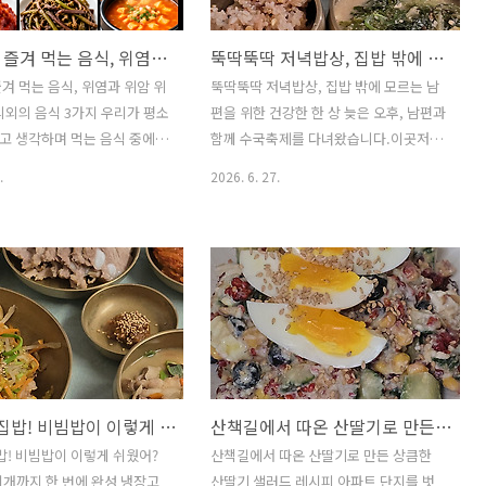
포랑따오기랑주소 : 경남 창녕군
파국 레시피를 소개해 드리겠습니다. 1.참
늪길 191우포늪 관광지 인근
깨오이김밥 ▶ 재료 (Ingredients)밥 1공
한국인이 즐겨 먹는 음식, 위염과 위암 위험 높이는 의외의 음식 3가지
뚝딱뚝딱 저녁밥상, 집밥 밖에 모르는 남편을 위한 건강한 한 상
있어 여행객들이 많이 찾는 식
기 (1 bowl cooked rice)김 2장 (2
 ▲ 메뉴판우리는 논고동정식을
sheets seaweed)오이 2개 (2
겨 먹는 음식, 위염과 위암 위
뚝딱뚝딱 저녁밥상, 집밥 밖에 모르는 남
. -논고동무침 -논고동국 -
cucumbers)크래미 5개 (5 imitation
의외의 음식 3가지 우리가 평소
편을 위한 건강한 한 상 늦은 오후, 남편과
로 논고동전도 함께 주문해 맛
crab sticks)맛살 2개 (2 cr..
고 생각하며 먹는 음식 중에도
함께 수국축제를 다녀왔습니다.이곳저곳
 ▲ 논고동전(15..
해칠 수 있는 음식이 있습니다.
둘러보며 사진도 찍고 산책도 하다 보니
.
2026. 6. 27.
도성모병원 응급의학과 최석재
어느새 저녁 8시가 다 되어갔습니다.밖에
브 채널을 통해 한국인이 자주
서 간단하게 한 끼 먹고 가자고 해도집밥
가운데위염과 위암 발생 위험
이 가장 좋다는 남편.결국 집으로 돌아와
 있는 음식 3가지를 소개했습니
냉장고에 있는 재료를 꺼내뚝딱뚝딱 저녁
먹지 말라는 뜻이 아니라,올바
상을 차려냈습니다.우거지된장국, 호박가
 섭취 습관이 중요하다는 점
지무침, 묵은지두부구이까지소박하지만
니다. 1. 젓갈류와 지나치게
든든한 집밥 한 상입니다. 1.우거지된장국
젓갈은 오징어, 굴, 멸치 등 동
(Dried Napa Cabbage Soybean
을 소금에 절여 발효시킨 음
Paste Soup)▶ 재료 (Ingredients)우거
1석 2조 집밥! 비빔밥이 이렇게 쉬웠어? 수육·된장찌개까지 한 번에 완성
산책길에서 따온 산딸기로 만든 상큼한 산딸기 샐러드 레시피
문제는 동물성 단백질과 높은
지 200g (200g dried napa cabbage
하면서 위 점막에 부담을 줄
leaves)대파 1/2대 (1/2 green onion)
집밥! 비빔밥이 이렇게 쉬웠어?
산책길에서 따온 산딸기로 만든 상큼한
점입니다.특히 액젓을 많이 사
쌀뜨물 4컵 (4 cups rice-washed wat..
개까지 한 번에 완성 냉장고
산딸기 샐러드 레시피 아파트 단지를 벗