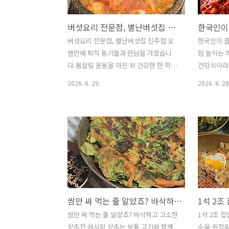
roasted sesame seeds and grind
191 ※우
finely.)1.나물반찬 3가지▶ 재료
유어면 우포
버섯요리 전문점, 별난버섯집 진주점
(Ingredients)고사리 500g (Bracken
에 위치해 
Fern 500g)콩나물 350g (Soybean
당입니다.
버섯요리 전문점, 별난버섯집 진주점 오
한국인이 즐
Sprouts 350g)뽕잎 300g (Mulber..
주문했습니다
랜만에 퇴직 동기들과 만남을 가졌습니
험 높이는 
공기밥별도
다.몸살림 운동을 마친 뒤 건강한 한 끼를
건강식이라
보았습니다.
먹기 위해 찾은 곳은버섯요리 전문점 별
위 건강을 
2026. 6. 29.
2026. 6. 28
난버섯집 진주점 입니다.버섯은 저칼로리
최근 여의
식품이면서 식이섬유가 풍부하고각종 비
교수는유튜
타민과 무기질이 들어 있어 건강식으로
먹는 음식 
많은 사랑을 받고 있습니다.특히 다양한
을 높일 수
버섯을 한 번에 맛볼 수 있는 버섯전골이
다.무조건 
나 버섯탕은면역력 관리와 건강한 식사를
른 조리법과
원하는 사람들에게 인기가 높습니다. ▲
을 강조했습
버섯요리 전문점, 별난 버섯집 별난버섯
짠 염장식품
집 진주점 경남 진주시 문산읍 동부로
물성 단백질
쌈만 싸 먹는 줄 알았죠? 바삭하고 고소한 상추전 레시피
804 ▲ 별난 한 그릇이 전통이 되다별난
식입니다.
한 그릇이 전통이 되다매장에 들어서니
염분이 결합
쌈만 싸 먹는 줄 알았죠? 바삭하고 고소한
1석 2조 
"별난 한 그릇이 전통이 되다"라는문구가
수 있다는 
상추전 레시피 상추는 보통 고기와 함께
수육·된장찌