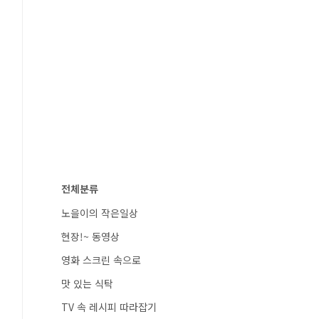
전체분류
노을이의 작은일상
현장!~ 동영상
영화 스크린 속으로
맛 있는 식탁
TV 속 레시피 따라잡기