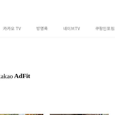
카카오 TV
방명록
네이브TV
쿠팡인포링