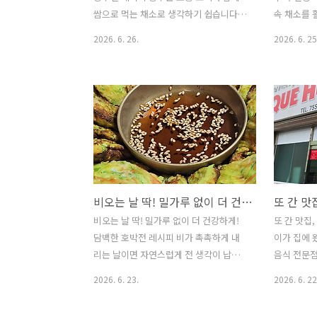
눈에 띄었습니다.1995년 하남의 작은 식
용해 지나치
쌈으로 먹는 채소로 생각하기 쉽습니다.
속 채소를 
당에서 시작해지금까지 이어온 버섯요리
품은 위 건
하지만 상추를 전으로 부쳐 먹으면 색다
보면반찬 
2026. 6. 26.
2026. 6. 25
전문..
른 맛을 즐길 수 있습니다.아삭한 식감과
찜기에 채소
고소한 풍미가 살아있는 상추전은간단한
들고,남은 
재료만으로도 훌륭한 한 끼 반찬이나 간
석 2조 건
식이 됩니다.냉장고에 남아있는 상추가
지고기 수
있다면 오늘은 색다르게 상추전을 만들어
이면외식 부
보세요.생각보다 훨씬 맛있는 별미를 만
다.어렵지 
날 수 있습니다. ※상추전 레시피 ▶ 재료
들 수 있는
Ingredients상추 한 줌 (1 handful of
지고기수육▶ 
lettuce)청양초 2개 (2 Cheongyang
기 300g (P
비오는 날 딱! 밀가루 없이 더 건강하게! 담백한 호박전 레시피
chili peppers)당근 1/4개 (1/4 carrot)
onion)양파 
계란 1개 (1 egg)밀가루 3숟가락 (3 tbsp
개 (1/4P
비오는 날 딱! 밀가루 없이 더 건강하게!
또 간 맛집
flour)물 2숟가락 (2 tbsp water)..
(Direct
담백한 호박전 레시피 비가 촉촉하게 내
이가 집에 
수육으로 잎
리는 날이면 자연스럽게 전 생각이 납니
음식 전문점
다.하지만 밀가루가 들어간 전은 부담스
억이 있어 
2026. 6. 23.
2026. 6. 22
러울 때가 있죠.오늘은 밀가루 없이도 충
데,며칠 전
분히 맛있고 바삭하게 즐길 수 있는건강
싶다."고 