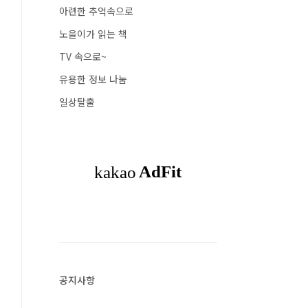
아련한 추억속으로
노을이가 읽는 책
TV 속으로~
유용한 정보 나눔
일상탈출
공지사항