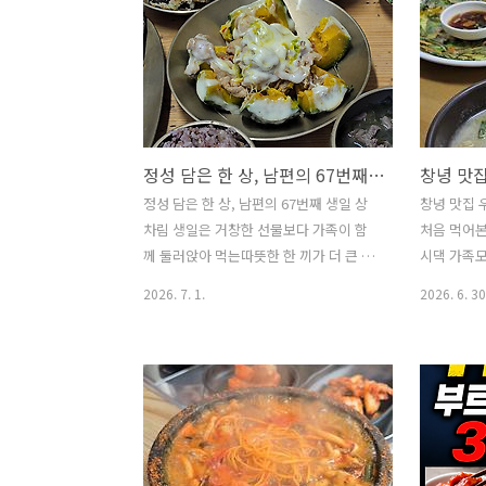
정성 담은 한 상, 남편의 67번째 생일 상차림
정성 담은 한 상, 남편의 67번째 생일 상
창녕 맛집
차림 생일은 거창한 선물보다 가족이 함
처음 먹어본
께 둘러앉아 먹는따뜻한 한 끼가 더 큰 행
시댁 가족
복이 되곤 합니다.올해도 남편의 67번째
창녕으로 1
2026. 7. 1.
2026. 6. 30
생일을 맞아평소 좋아하는 음식들로 정성
랜만에 형제
껏 생일상을 차려보았습니다.나물반찬부
시간이었는데
터 쇠고기미역국, 생선구이, 바삭한 호박
곳은 창녕 
가지까스,단호박찜까지 소박하지만 마음
문점 '우포
을 담은 생일 상차림입니다. * 볶아온 깨
접하기 어려
소금에 소금을 약간 넣고 곱게 빻아 둔다.
다고 해 기
(Add a little salt to the freshly
랑따오기랑