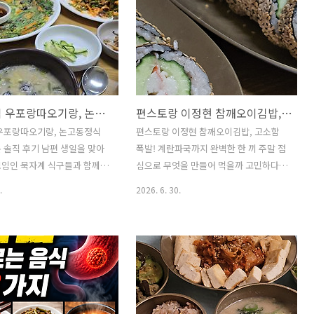
창녕 맛집 우포랑따오기랑, 논고동정식 처음 먹어본 솔직 후기
편스토랑 이정현 참깨오이김밥, 고소함 폭발! 계란파국까지 완벽한 한 끼
 우포랑따오기랑, 논고동정식
편스토랑 이정현 참깨오이김밥, 고소함
 솔직 후기 남편 생일을 맞아
폭발! 계란파국까지 완벽한 한 끼 주말 점
모임인 묵자계 식구들과 함께
심으로 무엇을 만들어 먹을까 고민하다가
박 2일 여행을 떠났습니다. 오
TV 프로그램에서 소개된 이정현의 참깨오
.
2026. 6. 30.
들이 모두 모여 더욱 반가운
이김밥을 따라 만들어 보았습니다.아삭한
요. 점심 식사를 위해 찾은
오이 속에 크래미와 맛살을 채워 넣고,통
우포늪 인근에 있는 논고동 전
깨를 듬뿍 입혀 만든 김밥이라 식감과 고
랑따오기랑'입니다.평소 쉽게
소함이 정말 특별했어요.여기에 따뜻한
운 논고동 요리를 맛볼 수 있
계란파국까지 곁들이니한 끼 식사로 손색
대를 안고 방문했습니다. 우포
없는 든든한 집밥이 완성되었습니다.오늘
 경남 창녕군 유어면 우포늪길
은 편스토랑 이정현 참깨오이김밥과계란