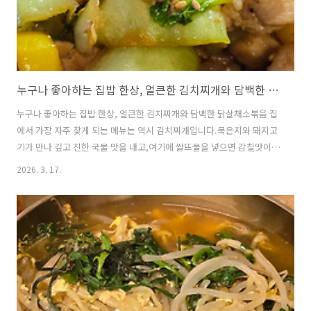
누구나 좋아하는 집밥 한상, 얼큰한 김치찌개와 담백한 닭살채소볶음
누구나 좋아하는 집밥 한상, 얼큰한 김치찌개와 담백한 닭살채소볶음 집
에서 가장 자주 찾게 되는 메뉴는 역시 김치찌개입니다.묵은지와 돼지고
기가 만나 깊고 진한 국물 맛을 내고,여기에 쌀뜨물을 넣으면 감칠맛이
더 살아납니다.여기에 닭살채소볶음을 곁들이면 담백하면서도영양 균형
2026. 3. 17.
이 맞는 한 끼 식사가 완성됩니다.닭고기의 고소함과 아삭한 채소, 굴소
스의 감칠맛이 어우러져누구나 부담 없이 즐길 수 있는 반찬입니다.오늘
은 집에서 간단하게 만들 수 있는김치찌개와 닭살채소볶음을 소개합니
다. 1.김치찌개(Kimchi Stew)▶ 재료 Ingredients묵은지 1/8쪽 (Aged
kimchi 1/8 head)돼지고기 250g (Pork 250g)청양초 2개
(Cheongyang chili peppers 2)쌀뜨물 4컵 (..