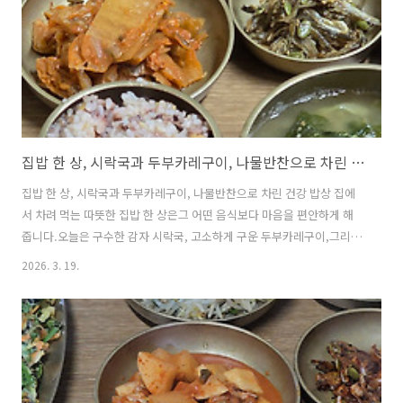
(Zucchini 1/2)고추장 ..
집밥 한 상, 시락국과 두부카레구이, 나물반찬으로 차린 건강 밥상
집밥 한 상, 시락국과 두부카레구이, 나물반찬으로 차린 건강 밥상 집에
서 차려 먹는 따뜻한 집밥 한 상은그 어떤 음식보다 마음을 편안하게 해
줍니다.오늘은 구수한 감자 시락국, 고소하게 구운 두부카레구이,그리고
담백한 나물무침으로 건강한 한 끼를 준비했습니다.자극적이지 않으면
2026. 3. 19.
서도 영양이 풍부해누구나 부담 없이 즐길 수 있는 메뉴입니다.간단하지
만 균형 잡힌 집밥 식탁을 소개합니다. 1.감자시락국(Potato Siraegi
Soup)▶ 재료 (Ingredients)감자 2개 (2 potatoes)대파 1/2대 (1/2
green onion)시래기 150g (150g dried radish greens)쌀뜨물 4컵 (4
cups rice washing water)된장 1숟가락 (1 tbsp soybean..