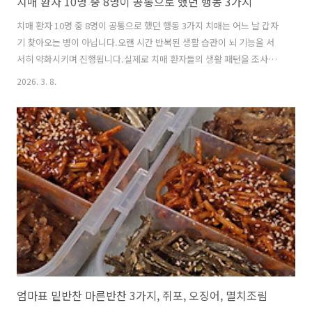
치매 환자 10명 중 8명이 공통으로 했던 행동 3가지
치매 환자 10명 중 8명이 공통으로 했던 행동 3가지 치매는 어느 날 갑자
기 찾아오는 병이 아닙니다.오랜 시간 반복된 생활 습관이 뇌 기능을 서
서히 약화시키며 진행됩니다.실제로 치매 환자들의 생활 패턴을 조사해
보면 공통점이 있습니다.10명 중 8명 이상이 반복했던 생활 습관이 있었
2026. 3. 8.
습니다.지금부터 그 3가지를 살펴보겠습니다. 1️⃣ 하루 대부분을 ‘수동적
자극’에 의존했다TV 시청, 스마트폰 영상, 라디오 청취처럼듣고 보는 활
동만 반복한 경우가 많습니다.이런 자극은 편하지만뇌를 능동적으로 사
용하게 하지는 않습니다.생각하고 말하고 기억을 꺼내 쓰는 과정이 줄어
들수록전두엽과 해마 기능은 점점 약해집니다.뇌는 사용하지 않으면 둔
해집니다.2️⃣ 생활 리듬이 무너진 채 방치됐다늦게 자고 늦게 일어나는
생활,낮과..
엄마표 밑반찬 마른반찬 3가지, 쥐포, 오징어, 멸치조림