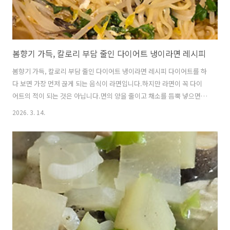
봄향기 가득, 칼로리 부담 줄인 다이어트 냉이라면 레시피
봄향기 가득, 칼로리 부담 줄인 다이어트 냉이라면 레시피 다이어트를 하
다 보면 가장 먼저 끊게 되는 음식이 라면입니다.하지만 라면이 꼭 다이
어트의 적이 되는 것은 아닙니다.면의 양을 줄이고 채소를 듬뿍 넣으면칼
로리는 낮추고 포만감은 높인 건강한 라면을 만들 수 있습니다.오늘은 봄
2026. 3. 14.
제철 식재료인 냉이를 넣어향긋하고 가볍게 즐길 수 있는 다이어트 냉이
라면을 소개합니다. ※다이어트 냉이라면▶ 재료 (Ingredients)라면
1/2개 (1/2 pack instant ramen)냉이 한 줌 (a handful of
shepherd’s purse)숙주 100g (100g mung bean sprouts)물 700g
(700g water)계란 1개 (1 egg)▶ 만드는 순서 (Directions)㉠ 물이 ..