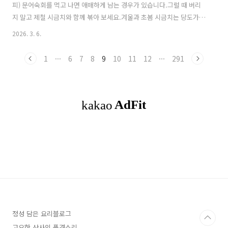
피) 문어숙회를 먹고 나면 애매하게 남는 경우가 있습니다.그럴 때 버리
지 말고 제철 시금치와 함께 볶아 보세요.겨울과 초봄 시금치는 당도가
높아가볍게 볶기만 해도 달달한 맛이 살아나는 채소입니다.문어는 단백
2026. 3. 6.
질이 풍부하고시금치는 철분과 엽산이 풍부해영양 균형이 좋은 건강 반
찬이 됩니다.오늘은 먹다 남은 문어를 활용해부드러운 문어와 달달한 시
1
···
6
7
8
9
10
11
12
···
291
금치가 어우러진 시금치 문어볶음을 만들어 보겠습니다. ※시금치문어
볶음▶ 재료 Ingredients문어 200g (Octopus 200g)알배추 5잎
(Baby napa cabbage 5 leaves)시금치 한 줌 (Spinach 1 handful)굴
소스 1.5숟가락 (Oyster sauce 1.5 ..
정성 담은 요리블로그
고요한 산사의 풍경소리