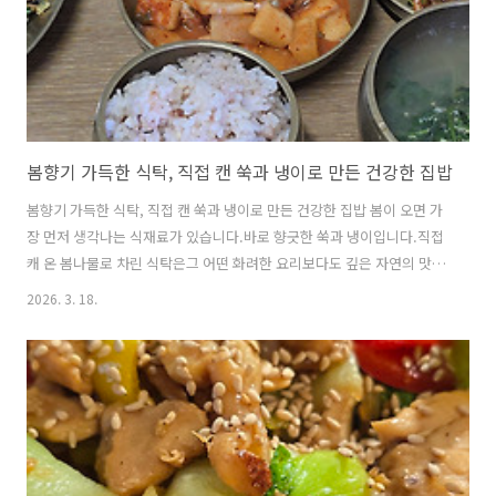
봄향기 가득한 식탁, 직접 캔 쑥과 냉이로 만든 건강한 집밥
봄향기 가득한 식탁, 직접 캔 쑥과 냉이로 만든 건강한 집밥 봄이 오면 가
장 먼저 생각나는 식재료가 있습니다.바로 향긋한 쑥과 냉이입니다.직접
캐 온 봄나물로 차린 식탁은그 어떤 화려한 요리보다도 깊은 자연의 맛을
전해줍니다.오늘은 봄 향기를 가득 담은숙주초벌부추무침, 냉이무침, 초
2026. 3. 18.
벌부추전, 쑥국으로소박하지만 건강한 한 끼 식탁을 차려보았습니다. ▲
직접 캐 온 쑥과 냉이 ※재료준비(Ingredient Preparation)▶ 재료 : 쑥
(Mugwort), 냉이(Shepherd’s purse), 초벌부추(Early chives), 조갯
살(Clam meat)▶ 작업 순서 (Preparation Steps)㉠ 쑥은 이물질을 제
거한 후 깨끗이 씻어둔다.(Remove impurities from the mu..