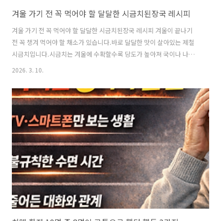
겨울 가기 전 꼭 먹어야 할 달달한 시금치된장국 레시피
겨울 가기 전 꼭 먹어야 할 달달한 시금치된장국 레시피 겨울이 끝나기
전 꼭 챙겨 먹어야 할 채소가 있습니다.바로 달달한 맛이 살아있는 제철
시금치입니다.시금치는 겨울에 수확할수록 당도가 높아져 국이나 나물
로 먹으면깊은 풍미를 느낄 수 있습니다.특히 된장국으로 끓이면 구수한
2026. 3. 10.
맛과 달달한 시금치의 조화가 훌륭합니다.오늘은 쌀뜨물로 깊은 맛을 살
리고 건표고버섯으로 감칠맛을 더한 시금치된장국을 소개합니다.집밥
식탁에서 부담 없이 끓일 수 있는 건강한 겨울 국 레시피입니다. ※시금
치된장국(Spinach Soybean Paste Soup) ▶ 재료 (Ingredients)쌀뜨
물 1L (Rice washing water 1L)시금치 한 줌 (A handful of spinach)
홍초 1개 (1 red chi..