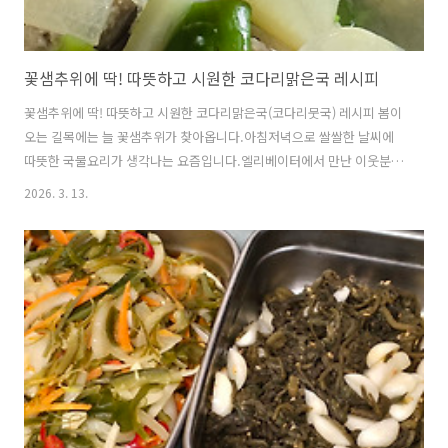
꽃샘추위에 딱! 따뜻하고 시원한 코다리맑은국 레시피
꽃샘추위에 딱! 따뜻하고 시원한 코다리맑은국(코다리뭇국) 레시피 봄이
오는 길목에는 늘 꽃샘추위가 찾아옵니다.아침저녁으로 쌀쌀한 날씨에
따뜻한 국물요리가 생각나는 요즘입니다.엘리베이터에서 만난 이웃분이
건네준 코다리 한 마리 덕분에달달한 무를 넣어 시원하게 끓인 **코다리
2026. 3. 13.
맑은국(코다리뭇국)**을 만들어 보았습니다.코다리는 명태를 반건조한
식재료로비린내가 적고 담백하면서도 깊은 맛이 나 국이나 찜 요리에 자
주 활용됩니다.특히 무와 함께 끓이면 시원하고 깔끔한 국물 맛이 살아나
해장국이나 집밥 국물요리로도 아주 좋은 메뉴입니다. ※코다리뭇국 레
시피▶ 재료 Ingredients코다리 1마리 (1 semi-dried pollock)무
150g (150g Korean radish)대파 1/2대 (1/2 gr..