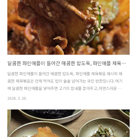
gently shaking to..
달콤한 파인애플이 들어간 매콤한 밥도둑, 파인애플 제육볶음 레시피
달콤한 파인애플이 들어간 매콤한 밥도둑, 파인애플 제육볶음 래시피 매
콤한 제육볶음은 언제 먹어도 밥이 술술 넘어가는 국민 반찬입니다.여기
에 달콤한 파인애플을 넣어주면 고기의 잡내를 잡아주고,자연스러운 단
맛이 더해져 한층 풍부한 맛을 즐길 수 있습니다.파인애플 속 **브로멜라
2026. 3. 20.
인(bromelain)**이라는 효소는고기를 부드럽게 만들어 주는 특징이 있
어 돼지고기 요리와 특히 잘 어울립니다.오늘은 집에서도 간단하게 만들
수 있는달콤하고 매콤한 파인애플 제육볶음 레시피를 소개합니다. ※파
인애플 제육볶음(Pineapple Pork Stir-fry)▶ 재료 Ingredients돼지고
기 300g (Pork 300g)파인애플 150g (Pineapple 150g)애호박 1/2개