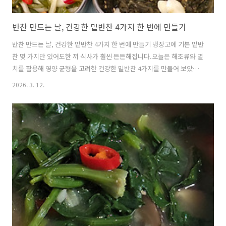
반찬 만드는 날, 건강한 밑반찬 4가지 한 번에 만들기
반찬 만드는 날, 건강한 밑반찬 4가지 한 번에 만들기 냉장고에 기본 밑반
찬 몇 가지만 있어도한 끼 식사가 훨씬 든든해집니다.오늘은 해조류와 멸
치를 활용해 영양 균형을 고려한 건강한 밑반찬 4가지를 만들어 보았습
니다.✔ 칼슘 풍부한 멸치✔ 식이섬유 가득한 해조류✔ 부담 없는 저염 조
2026. 3. 12.
리법한 번 만들어 두면 3~4일 든든하게먹을 수 있는 집밥 기본 반찬입니
다. 1.미역무침(Seasoned Seaweed)▶ 재료 (Ingredients)건미역 1
컵 (Dried seaweed 1 cup),홍초 1개 (Red chili 1),멸치액젓 2숟가락
(Anchovy fish sauce 2 tbsp),마늘 (Garlic), 참기름 (Sesame oil), 깨
소금 약간 (Sesame seeds) ▶ 만드는 순서 (Di..