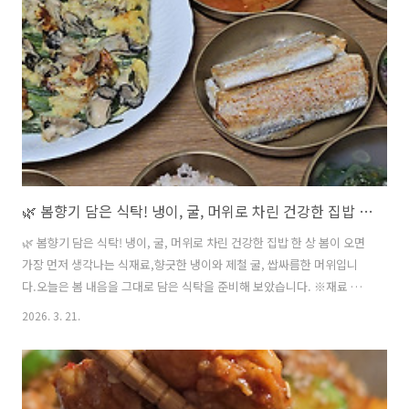
🌿 봄향기 담은 식탁! 냉이, 굴, 머위로 차린 건강한 집밥 한 상
🌿 봄향기 담은 식탁! 냉이, 굴, 머위로 차린 건강한 집밥 한 상 봄이 오면
가장 먼저 생각나는 식재료,향긋한 냉이와 제철 굴, 쌉싸름한 머위입니
다.오늘은 봄 내음을 그대로 담은 식탁을 준비해 보았습니다. ※재료 손
질▶ 재료냉이 (Shepherd’s purse)굴 (Oyster)실파 (Scallion)갈치
2026. 3. 21.
(Cutlassfish)머위 (Butterbur) ▶ 작업순서 ㉠ 냉이는 손질하여 흐르는
물에 3회 정도 씻어준다.→ Clean the shepherd’s purse thoroughly
under running water about 3 times.㉡ 굴은 굵은 소금을 넣고 이물
질을 제거하며 흔들어 씻어준다.→ Wash oysters with coarse salt,