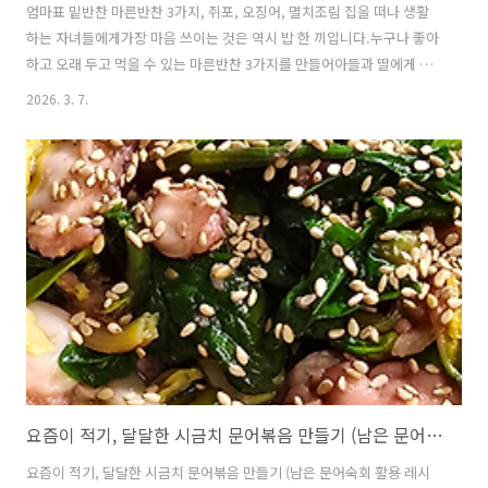
엄마표 밑반찬 마른반찬 3가지, 쥐포, 오징어, 멸치조림 집을 떠나 생활
하는 자녀들에게가장 마음 쓰이는 것은 역시 밥 한 끼입니다.누구나 좋아
하고 오래 두고 먹을 수 있는 마른반찬 3가지를 만들어아들과 딸에게 한
통씩 보내주었습니다.오늘 소개하는 반찬은쫄깃하고 감칠맛 나는 쥐포
2026. 3. 7.
무침매콤달콤한 오징어포무침고소하고 영양 가득한 멸치볶음밥도둑 밑
반찬으로 좋은 마른반찬 3종 세트입니다. 1.쥐포무침(Seasoned Dried
Filefish)▶ 재료 (Ingredients)쥐포 200g (Dried filefish 200g)맛술 3
숟가락 (Cooking wine 3 tbsp)마늘 1숟가락 (Minced garlic 1 tbsp)
진간장 3숟가락 (Soy sauce 3 tbsp)매실청 3숟가락 (Plum e..
요즘이 적기, 달달한 시금치 문어볶음 만들기 (남은 문어숙회 활용 레시피)
요즘이 적기, 달달한 시금치 문어볶음 만들기 (남은 문어숙회 활용 레시